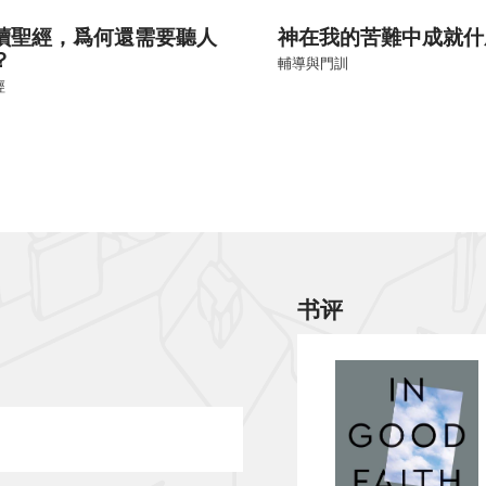
讀聖經，爲何還需要聽人
神在我的苦難中成就什
？
輔導與門訓
經
书评