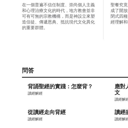
在一個普遍不信任制度、崇尚個人主義
聖餐究竟
和心理治療文化的時代，地方教會並非
成了開放
可有可無的宗教機構，而是神設立來塑
閉式四種
造信徒、傳遞恩典、抵抗現代文化異化
經理解和
的重要群體。
問答
背誦聖經的實踐：怎麼背？
應對
文
讀經解經
讀經解
從讀經走向背經
讀經
讀經解經
讀經解