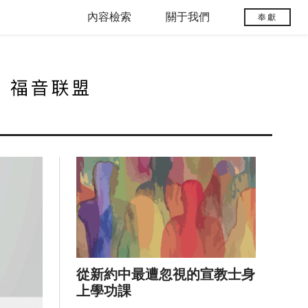
內容檢索
關于我們
奉獻
從新約中最遭忽視的宣教士身
上學功課