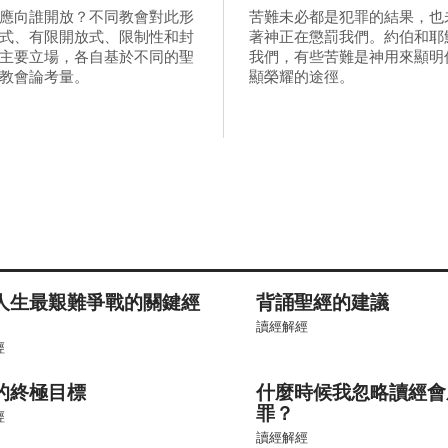
應向誰開放？不同教會對此形
苦難未必都是犯罪的結果，也
式、有限開放式、限制性和封
著神正在懲罰我們。約伯和耶
主要立場，各自基於不同的聖
我們，有些苦難是神用來顯明
教會論考量。
顯榮耀的途徑。
人生最艱難爭戰的關鍵經
背誦聖經的建議
讀經解經
經
的終極目標
什麼時候我忽略讀經會
罪？
經
讀經解經