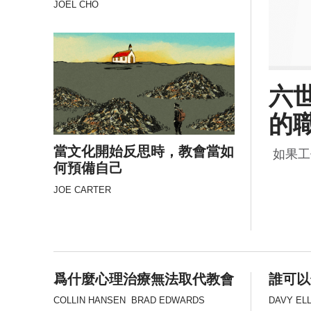
JOEL CHO
六
的
當文化開始反思時，教會當如
如果工
何預備自己
JOE CARTER
爲什麼心理治療無法取代教會
誰可以
COLLIN HANSEN
BRAD EDWARDS
DAVY EL