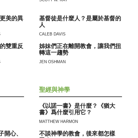
SCOTT W. KAY
更美的異
基督徒是什麼人？是屬於基督的
人
S
CALEB DAVIS
的雙重反
姊妹們正在離開教會，讓我們扭
轉這一趨勢
S
JEN OSHMAN
聖經與神學
《以諾一書》是什麼？《猶大
書》爲什麼引用它？
MATTHEW HARMON
孩子開心、
不談神學的教會，後來都怎樣