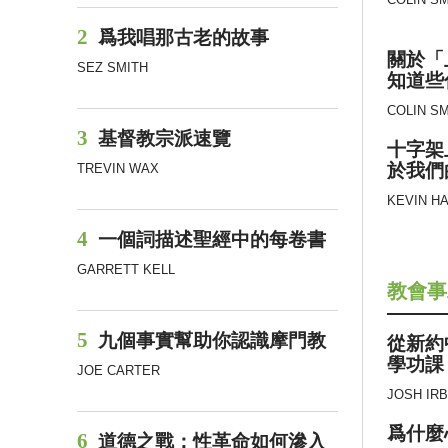
COLIN SM
2
爲我唱那古老的故事
關於「
SEZ SMITH
知道些
COLIN SM
3
基督教宗派速覽
十字架
於我們
TREVIN WAX
KEVIN H
4
一個詞描述聖經中的每卷書
GARRETT KELL
教會事
5
九個事實幫助你認識摩門教
從新約
學功課
JOE CARTER
JOSH IR
爲什麼
6
道德之戰：性革命如何滲入