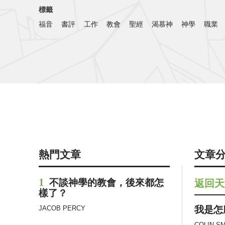
標籤
福音
書評
工作
教會
聖經
渴慕神
神學
職業
熱門文章
文章
1
不談神學的教會，後來都怎
返回天
樣了？
我是怎
JACOB PERCY