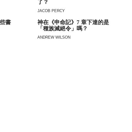
了？
JACOB PERCY
些書
神在《申命記》7 章下達的是
「種族滅絕令」嗎？
ANDREW WILSON