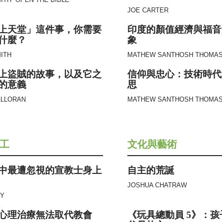
ITH
OPEN THE BIBLE
JOE CARTER
上天堂」這件事，你需要
印度的顏值經濟與福音
什麼？
象
ITH
MATHEW SANTHOSH THOMA
上盜賊的故事，以及它之
信仰與忠心：技術時代
的意義
思
ALLORAN
MATHEW SANTHOSH THOMA
工
文化與藝術
中最遭忽視的宣教士身上
自主的荒誕
JOSHUA CHATRAW
BY
心理治療無法取代教會
《玩具總動員 5》：