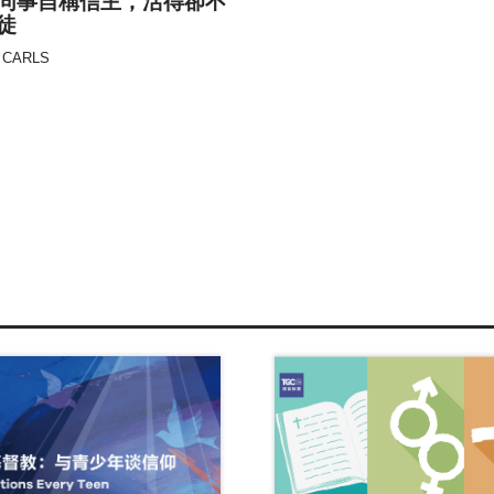
同事自稱信主，活得卻不
徒
 CARLS