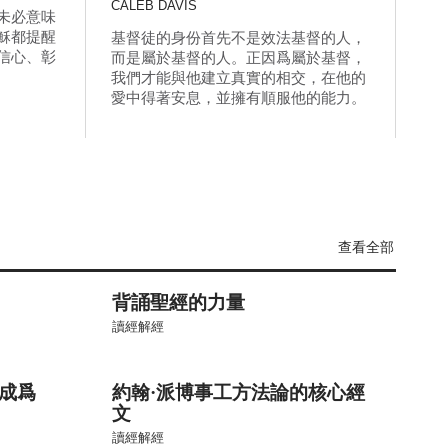
CALEB DAVIS
未必意味
穌都提醒
基督徒的身份首先不是效法基督的人，
信心、彰
而是屬於基督的人。正因爲屬於基督，
我們才能與他建立真實的相交，在他的
愛中得著安息，並擁有順服他的能力。
查看全部
背誦聖經的力量
讀經解經
成爲
約翰·派博事工方法論的核心經
文
讀經解經