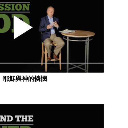
｜ 耶穌與神的憐憫