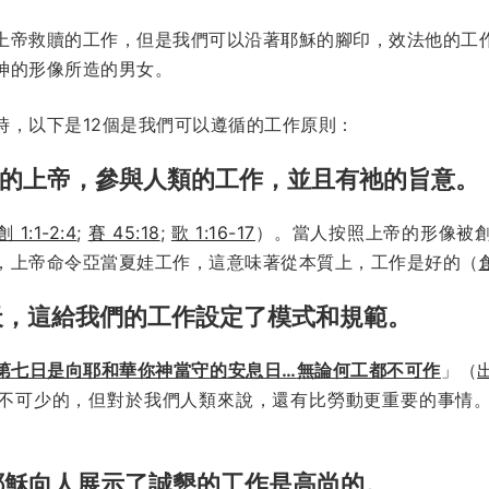
上帝救贖的工作，但是我們可以沿著耶穌的腳印，效法他的工
神的形像所造的男女。
時，以下是12個是我們可以遵循的工作原則：
們的上帝，參與人類的工作，並且有祂的旨意。
創 1:1-2:4
;
賽 45:18
;
歌 1:16-17
）。當人按照上帝的形像被
，上帝命令亞當夏娃工作，這意味著從本質上，工作是好的（
創
天，這給我們的工作設定了模式和規範。
第七日是向耶和華你神當守的安息日
…
無論何工都不可作
」（
出
不可少的，但對於我們人類來說，還有比勞動更重要的事情
耶穌向人展示了誠懇的工作是高尚的。