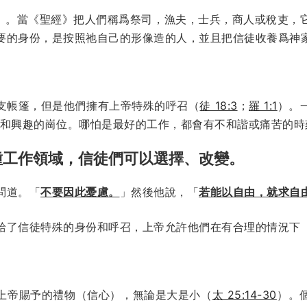
）。當《聖經》把人們稱爲祭司，漁夫，士兵，商人或稅吏，
要的身份，是按照祂自己的形像造的人，並且把信徒收養爲神
支帳篷，但是他們擁有上帝特殊的呼召（
徒 18:3
；
羅 1:1
）。
賜和興趣的崗位。哪怕是最好的工作，都會有不和諧或痛苦的時
種工作領域，信徒們可以選擇、改變。
問道。「
不要因此憂慮。
」然後他說，「
若能以自由，就求自
給了信徒特殊的身份和呼召，上帝允許他們在有合理的情況下
上帝賜予的禮物（信心），無論是大是小（
太 25:14-30
）。