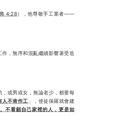
弗 4:28
），他尊敬手工業者——
工作，無序和混亂繼續影響著受造
的，或男或女，無論老少，都要每
有人不肯作工
」，使徒保羅就會建
。不看顧自己家裡的人，更是如