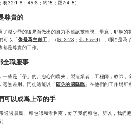
；
賽32:1-8
；45:8；
約15
；
羅7:4-5
）
以是尊貴的
爲了減少罪的後果而做出的努力不應該被輕視。畢竟，耶穌的
們可以「
像是爲主做工
」（
歌 3:23
；
弗 6:5-9
），哪怕是爲
懷都是尊貴的工作。
都全職服事
，一些是「俗」的。忠心的農夫，製造業者，工程師，教師，
，毫無差別。門徒總能以「
願你的國降臨
」在他們的工作場所禱
我們可以成爲上帝的手
帝通過農民、麵包師和零售商，給了我們麵包。所以，我們
6
）