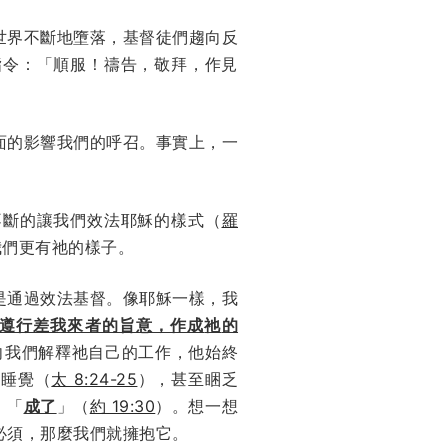
世界不斷地墮落，基督徒們趨向反
指令：「順服！禱告，敬拜，作見
面的影響我們的呼召。事實上，一
不斷的讓我們效法耶穌的樣式（
羅
讓我們更有祂的樣子。
是通過效法基督。像耶穌一樣，我
遵行差我來者的旨意，作成
祂
的
向我們解釋祂自己的工作，他始終
後睡覺（
太 8:24-25
），甚至睏乏
：「
成了
」（
約 19:30
）。想一想
必須，那麼我們就擁抱它。