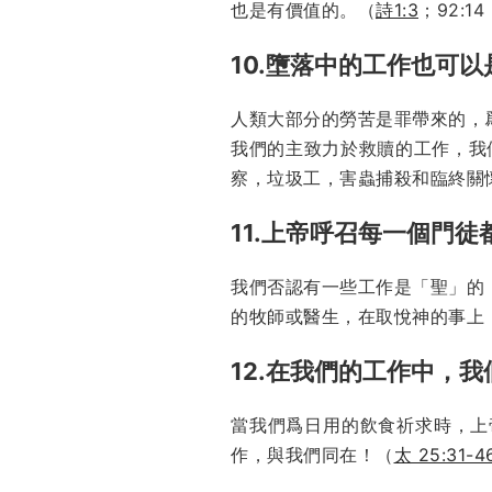
也是有價值的。（
詩1:3
；92:14
10.墮落中的工作也可
人類大部分的勞苦是罪帶來的，
我們的主致力於救贖的工作，我
察，垃圾工，害蟲捕殺和臨終關
11.上帝呼召每一個門徒
我們否認有一些工作是「聖」的
的牧師或醫生，在取悅神的事上
12.在我們的工作中，
當我們爲日用的飲食祈求時，上
作，與我們同在！（
太 25:31-4