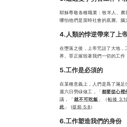
耶穌尊敬各種職業：牧羊人、農
哪怕他們是當時社會的底層。腦
4.人類的悖逆帶來了上
在墮落之後，上帝咒詛了大地，
界。罪正摧毀著我們一切的工作
5.工作是必須的
在某種意義上，人們是爲了滿足
週六日勞碌做工，「
都要從心裡
議，「
就不可吃飯
」（
帖後 3:1
此
」 (
提前 5:8
）
6.工作塑造我們的身份