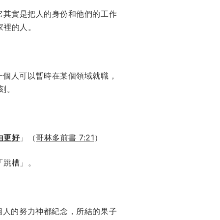
它其實是把人的身份和他們的工作
家裡的人。
一個人可以暫時在某個領域就職，
刻。
由更好
」（
哥林多前書 7:21
）
「跳槽」。
個人的努力神都紀念，所結的果子