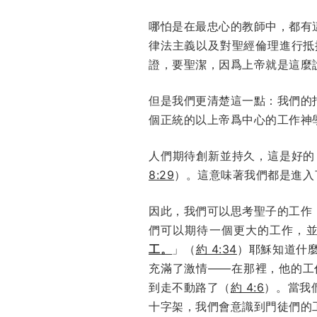
哪怕是在最忠心的教師中，都有
律法主義以及對聖經倫理進行抵
證，要聖潔，因爲上帝就是這麼說的
但是我們更清楚這一點：我們的
個正統的以上帝爲中心的工作神
人們期待創新並持久，這是好的
8:29
）。這意味著我們都是進入了
因此，我們可以思考聖子的工作
們可以期待一個更大的工作，
工。
」（
約 4:34
）耶穌知道什
充滿了激情——在那裡，他的工
到走不動路了（
約 4:6
）。當我
十字架，我們會意識到門徒們的