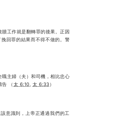
救贖工作就是翻轉罪的後果。正因
了挽回罪的結果而不得不做的。警
全職主婦（夫）和司機，相比忠心
告 （
太 6:10
,
太 6:33
）
應該意識到，上帝正通過我們的工