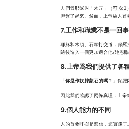
人們管耶穌叫「木匠」（
可 6:3
聯繫了起來。然而，上帝給人首
7.工作和職業不是一回事
耶穌和木頭、石頭打交道，保羅
隨後進入一個更加適合他/她恩
8.上帝爲我們提供了各
「
你是作奴隸蒙召的嗎
？」保羅
因此我們確認了兩條真理：上帝
9.個人能力的不同
人的首要呼召是歸信，這實踐了