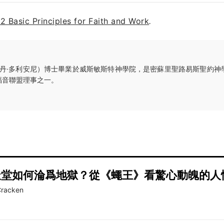
12 Basic Principles for Faith and Work
.
丹·多利安尼）博士畢業於威斯敏斯特神學院，是密蘇里聖路易斯聖約神
福音聯盟理事之一。
天堂如何淪爲地獄？從《蠅王》看驚心動魄的人
Cracken