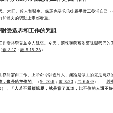
民、木匠、僕人和醫生。保羅也要求信徒親手做工養活自己（
力和體力的勞動上帝都看重。
帝對受造界和工作的咒詛
工作變得勞苦並令人沮喪。今天，荊棘和蒺藜依舊阻礙我們的
（
創 3:17
；
羅 8:18-23
）
生存所需而工作。上帝命令以色列人，無論是做主的還是爲奴
作，像是給主作的
」（
出 20:9
；
歌 3:23
；
弗 6:5-9
）。「
若
0
），「
人若不看顧親屬，就是背了真道，比不信的人還不好