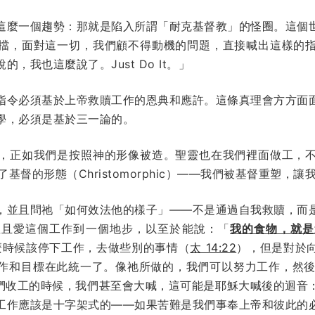
這麼一個趨勢：那就是陷入所謂「耐克基督教」的怪圈。這個
擋，面對這一切，我們顧不得動機的問題，直接喊出這樣的
，我也這麼說了。Just Do It。」
指令必須基於上帝救贖工作的恩典和應許。這條真理會方方面
學，必須是基於三一論的。
，正如我們是按照神的形像被造。聖靈也在我們裡面做工，
基督的形態（Christomorphic）——我們被基督重塑，
，並且問祂「如何效法他的樣子」——不是通過自我救贖，而
並且愛這個工作到一個地步，以至於能說：「
我的食物，就是
麼時候該停下工作，去做些別的事情（
太 14:22
），但是對於
作和目標在此統一了。像祂所做的，我們可以努力工作，然
們收工的時候，我們甚至會大喊，這可能是耶穌大喊後的迴音
工作應該是十字架式的——如果苦難是我們事奉上帝和彼此的