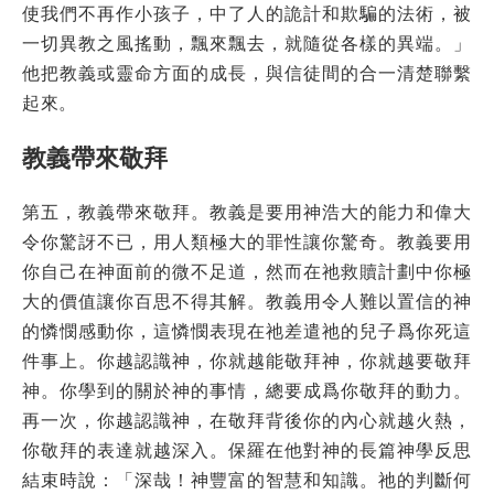
使我們不再作小孩子，中了人的詭計和欺騙的法術，被
一切異教之風搖動，飄來飄去，就隨從各樣的異端。」
他把教義或靈命方面的成長，與信徒間的合一清楚聯繫
起來。
教義帶來敬拜
第五，教義帶來敬拜。教義是要用神浩大的能力和偉大
令你驚訝不已，用人類極大的罪性讓你驚奇。教義要用
你自己在神面前的微不足道，然而在祂救贖計劃中你極
大的價值讓你百思不得其解。教義用令人難以置信的神
的憐憫感動你，這憐憫表現在祂差遣祂的兒子爲你死這
件事上。你越認識神，你就越能敬拜神，你就越要敬拜
神。你學到的關於神的事情，總要成爲你敬拜的動力。
再一次，你越認識神，在敬拜背後你的內心就越火熱，
你敬拜的表達就越深入。保羅在他對神的長篇神學反思
結束時說：「深哉！神豐富的智慧和知識。祂的判斷何