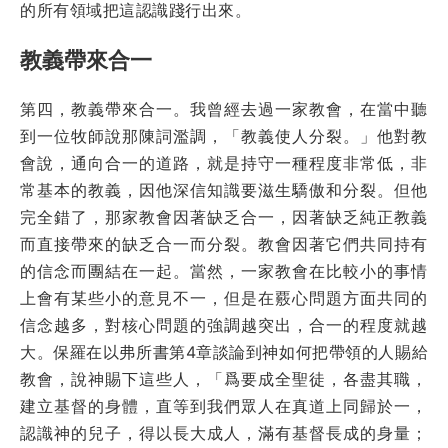
的所有領域把這認識踐行出來。
教義帶來合一
第四，教義帶來合一。我曾經去過一家教會，在當中聽
到一位牧師說那陳詞濫調，「教義使人分裂。」他對教
會說，通向合一的道路，就是持守一種程度非常低，非
常基本的教義，因他深信知識要滋生驕傲和分裂。但他
完全錯了，那家教會因著缺乏合一，因著缺乏純正教義
而直接帶來的缺乏合一而分裂。教會因著它們共同持有
的信念而團結在一起。當然，一家教會在比較小的事情
上會有某些小的意見不一，但是在覈心問題方面共同的
信念越多，對核心問題的強調越突出，合一的程度就越
大。保羅在以弗所書第4章談論到神如何把帶領的人賜給
教會，說神賜下這些人，「爲要成全聖徒，各盡其職，
建立基督的身體，直等到我們眾人在真道上同歸於一，
認識神的兒子，得以長大成人，滿有基督長成的身量；