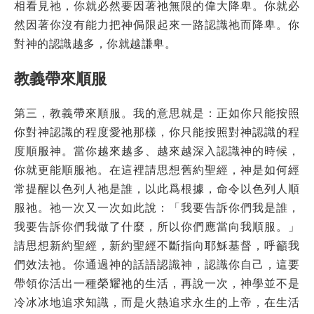
相看見祂，你就必然要因著祂無限的偉大降卑。你就必
然因著你沒有能力把神侷限起來一路認識祂而降卑。你
對神的認識越多，你就越謙卑。
教義帶來順服
第三，教義帶來順服。我的意思就是：正如你只能按照
你對神認識的程度愛祂那樣，你只能按照對神認識的程
度順服神。當你越來越多、越來越深入認識神的時候，
你就更能順服祂。在這裡請思想舊約聖經，神是如何經
常提醒以色列人祂是誰，以此爲根據，命令以色列人順
服祂。祂一次又一次如此說：「我要告訴你們我是誰，
我要告訴你們我做了什麼，所以你們應當向我順服。」
請思想新約聖經，新約聖經不斷指向耶穌基督，呼籲我
們效法祂。你通過神的話語認識神，認識你自己，這要
帶領你活出一種榮耀祂的生活，再說一次，神學並不是
冷冰冰地追求知識，而是火熱追求永生的上帝，在生活