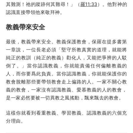
其難測！祂的蹤跡何其難尋！」（
羅11:33
）。他對神的
認識直接帶領他來敬拜神。
教義帶來安全
最後，教義帶來安全。教義保護教會，保羅在提多書第
一章說，一位長老必須「堅守所教真實的道理，就能將
純正的教訓（純正的教義）勸化人，又能把爭辨的人駁
倒了。」當你認識教義，你就能責備任何偏離教義的
人，而你要爲此負責。當你認識教義，你就能保護你的
教會脫離那些要帶領教會走上偏路的人。一家不關心教
義的教會，一家沒有認識教義、愛慕教義的人的教會，
是一家必然要被一切異教之風搖動，飄來飄去的教會。
這樣你就看到看重教義、學習教義、認識教義的六個充
分理由。