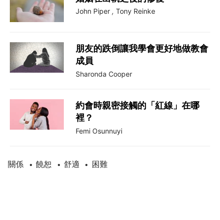
John Piper
,
Tony Reinke
朋友的跌倒讓我學會更好地做教會
成員
Sharonda Cooper
約會時親密接觸的「紅線」在哪
裡？
Femi Osunnuyi
關係
饒恕
舒適
困難
•
•
•