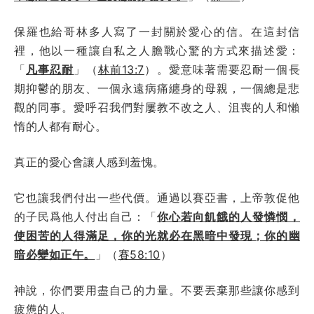
保羅也給哥林多人寫了一封關於愛心的信。在這封信
裡，他以一種讓自私之人膽戰心驚的方式來描述愛：
「
凡事忍耐
」（
林前13:7
）。愛意味著需要忍耐一個長
期抑鬱的朋友、一個永遠病痛纏身的母親，一個總是悲
觀的同事。愛呼召我們對屢教不改之人、沮喪的人和懶
惰的人都有耐心。
真正的愛心會讓人感到羞愧。
它也讓我們付出一些代價。通過以賽亞書，上帝敦促他
的子民爲他人付出自己：「
你心若向飢餓的人發憐憫，
使困苦的人得滿足，你的光就必在黑暗中發現；你的幽
暗必變如正午。
」（
賽58:10
）
神說，你們要用盡自己的力量。不要丟棄那些讓你感到
疲憊的人。