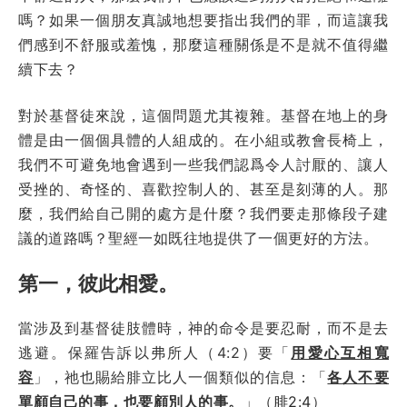
嗎？如果一個朋友真誠地想要指出我們的罪，而這讓我
們感到不舒服或羞愧，那麼這種關係是不是就不值得繼
續下去？
對於基督徒來說，這個問題尤其複雜。基督在地上的身
體是由一個個具體的人組成的。在小組或教會長椅上，
我們不可避免地會遇到一些我們認爲令人討厭的、讓人
受挫的、奇怪的、喜歡控制人的、甚至是刻薄的人。那
麼，我們給自己開的處方是什麼？我們要走那條段子建
議的道路嗎？聖經一如既往地提供了一個更好的方法。
第一，彼此相愛。
當涉及到基督徒肢體時，神的命令是要忍耐，而不是去
逃避。保羅告訴以弗所人（4:2）要「
用愛心互相寬
容
」，祂也賜給腓立比人一個類似的信息：「
各人不要
單顧自己的事，也要顧別人的事。
」（
腓2:4
）