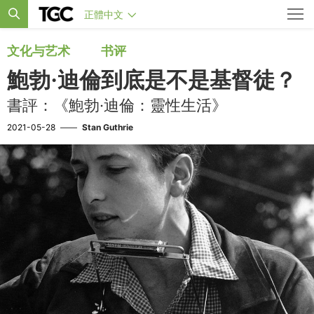
正體中文
文化与艺术
书评
鮑勃·迪倫到底是不是基督徒？
書評：《鮑勃·迪倫：靈性生活》
2021-05-28
——
Stan Guthrie