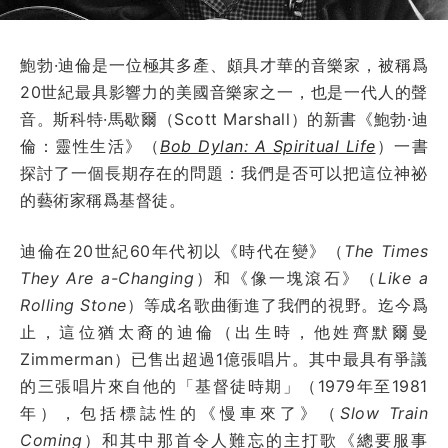
鮑勃·迪倫是一位極其多產、頗具才華的音樂家，被稱爲
20世紀最具影響力的美國音樂家之一，也是一代人的聲
音。斯科特·馬歇爾（Scott Marshall）的新書《鮑勃·迪
倫：靈性生活》（
Bob Dylan: A Spiritual Life
）一書
探討了一個長期存在的問題：我們是否可以把這位神祕
的藝術家稱爲基督徒。
迪倫在20世紀60年代初以《時代在變》（
The Times
They Are a-Changing
）和《像一塊滾石》（
Like a
Rolling Stone
）等成名歌曲衝進了我們的視野。迄今爲
止，這位猶太裔的迪倫（出生時，他姓齊默爾曼
Zimmerman）已售出超過1億張唱片。其中最具有爭議
的三張唱片來自他的「基督徒時期」（1979年至1981
年），包括標誌性的《慢車來了》（
Slow Train
Coming
）和其中那首令人難忘的主打歌《總要服事