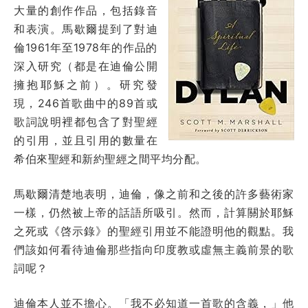
大量的創作作品，包括錄音
和表演。馬歇爾提到了對迪
倫1961年至1978年的作品的
深入研究（都是在迪倫公開
擁抱耶穌之前）。研究發
現，246首歌曲中的89首或
歌詞說明裡都包含了對聖經
的引用，並且引用的數量在
希伯來聖經和新約聖經之間平均分配。
馬歇爾清楚地表明，迪倫，像之前和之後的許多藝術家
一樣，仍然被上帝的話語所吸引。然而，計算關於耶穌
之死或《啓示錄》的聖經引用並不能證明他的觀點。我
們該如何看待迪倫那些指向印度教或虛無主義前景的歌
詞呢？
迪倫本人並不擔心。「我不必知道一首歌的含義，」他