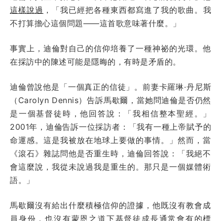
這樣說過
，「我已經把各種東西都寫進了我的歌曲。我
不打算擔心這個問題——這首歌意味著什麼。」
事實上，迪倫對自己的信仰培養了一種神祕的光環。他
在採訪中的陳述可能是隱晦的，有時是矛盾的。
迪倫曾說他是「一個真正的信徒」。前妻卡羅琳·丹尼斯
（Carolyn Dennis）告訴馬歇爾，當她問迪倫是否仍然
是一個基督徒時，他回答說：「我相信整本聖經。」
2001年，迪倫告訴一位採訪者：「我有一種上帝賦予的
命運感。這是我被放在地球上要做的事情。」然而，當
《滾石》雜誌問他是否重生時，迪倫回答說：「我絕不
會這麼說，我從未說過我是重生的。那只是一個媒體術
語。」
馬歇爾沒有給出什麼積極信仰的證據，他既沒有教會成
員身份，也沒有蒙恩之道下基督徒成長通常會有的標