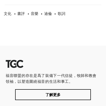
文化
書評
音樂
迪倫
歌詞
•
•
•
•
福音聯盟的存在是爲了裝備下一代信徒，牧師和教會
領袖，以塑造圍繞福音的生活和事工。
了解更多