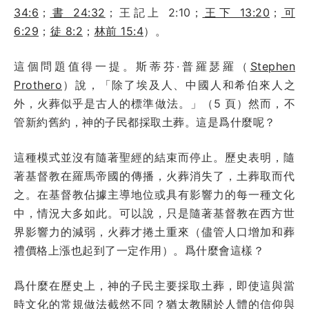
34:6
；
書 24:32
；王記上 2:10；
王下 13:20
；
可
6:29
；
徒 8:2
；
林前 15:4
）。
這個問題值得一提。斯蒂芬·普羅瑟羅（
Stephen
Prothero
）說，「除了埃及人、中國人和希伯來人之
外，火葬似乎是古人的標準做法。」（5 頁）然而，不
管新約舊約，神的子民都採取土葬。這是爲什麼呢？
這種模式並沒有隨著聖經的結束而停止。歷史表明，隨
著基督教在羅馬帝國的傳播，火葬消失了，土葬取而代
之。在基督教佔據主導地位或具有影響力的每一種文化
中，情況大多如此。可以說，只是隨著基督教在西方世
界影響力的減弱，火葬才捲土重來（儘管人口增加和葬
禮價格上漲也起到了一定作用）。爲什麼會這樣？
爲什麼在歷史上，神的子民主要採取土葬，即使這與當
時文化的常規做法截然不同？猶太教關於人體的信仰與