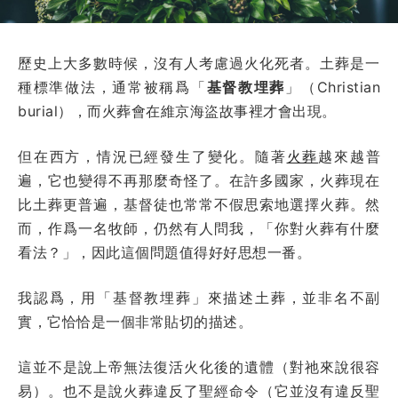
歷史上大多數時候，沒有人考慮過火化死者。土葬是一
種標準做法，通常被稱爲「
基督教埋葬
」（Christian
burial），而火葬會在維京海盜故事裡才會出現。
但在西方，情況已經發生了變化。隨著
火葬
越來越普
遍，它也變得不再那麼奇怪了。在許多國家，火葬現在
比土葬更普遍，基督徒也常常不假思索地選擇火葬。然
而，作爲一名牧師，仍然有人問我，「你對火葬有什麼
看法？」，因此這個問題值得好好思想一番。
我認爲，用「基督教埋葬」來描述土葬，並非名不副
實，它恰恰是一個非常貼切的描述。
這並不是說上帝無法復活火化後的遺體（對祂來說很容
易）。也不是說火葬違反了聖經命令（它並沒有違反聖