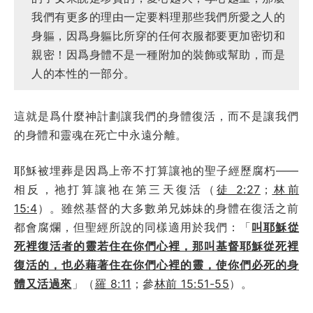
我們有更多的理由一定要料理那些我們所愛之人的
身軀，因爲身軀比所穿的任何衣服都要更加密切和
親密！因爲身體不是一種附加的裝飾或幫助，而是
人的本性的一部分。
這就是爲什麼神計劃讓我們的身體復活，而不是讓我們
的身體和靈魂在死亡中永遠分離。
耶穌被埋葬是因爲上帝不打算讓祂的聖子經歷腐朽——
相反，祂打算讓祂在第三天復活（
徒 2:27
；
林前
15:4
）。雖然基督的大多數弟兄姊妹的身體在復活之前
都會腐爛，但聖經所說的同樣適用於我們：「
叫耶穌從
死裡復活者的靈若住在你們心裡，那叫基督耶穌從死裡
復活的，也必藉著住在你們心裡的靈，使你們必死的身
體又活過來
」（
羅 8:11
；參
林前 15:51-55
）。