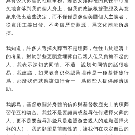
具有公共影響的社區事務。雖然安排葬禮的責任不可避
免地會落到我們個人身上，但我們應該根據聖經及其意
象來做出這些決定，而不僅僅是像個美國個人主義者，
從實用主義出發、不考慮歷史淵源，爲文化潮流所裹
挾。
我知道，許多人選擇火葬而不是埋葬，往往出於經濟上
的考量。對於那些更願意埋葬自己親人但又負擔不起的
人，我表示深切的同情。不過，說幾句同情的話很容
易，我建議，如果教會仍然認爲埋葬是一種基督徒行
爲，那麼我們就應該知行合一，爲這些人提供經濟援
助。
我認爲，基督教關於身體的信仰與基督教歷史上的殯葬
習俗互相吻合。我並不是要譴責或羞辱任何選擇火葬的
人，更不是要羞辱那些只是遵照逝去親人的遺願選擇火
葬的人）。我的願望是前瞻性的，讓我們在決定自己的