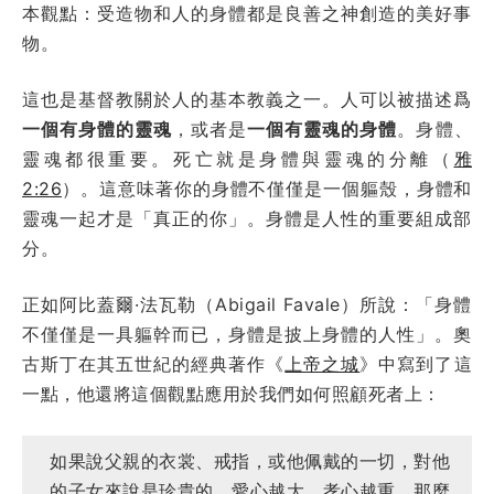
本觀點：受造物和人的身體都是良善之神創造的美好事
物。
這也是基督教關於人的基本教義之一。人可以被描述爲
一個有身體的靈魂
，或者是
一個有靈魂的身體
。身體、
靈魂都很重要。死亡就是身體與靈魂的分離（
雅
2:26
）。這意味著你的身體不僅僅是一個軀殼，身體和
靈魂一起才是「真正的你」。身體是人性的重要組成部
分。
正如阿比蓋爾·法瓦勒（Abigail Favale）所說：「身體
不僅僅是一具軀幹而已，身體是披上身體的人性」。奧
古斯丁在其五世紀的經典著作《
上帝之城
》中寫到了這
一點，他還將這個觀點應用於我們如何照顧死者上：
如果說父親的衣裳、戒指，或他佩戴的一切，對他
的子女來說是珍貴的，愛心越大，孝心越重，那麼