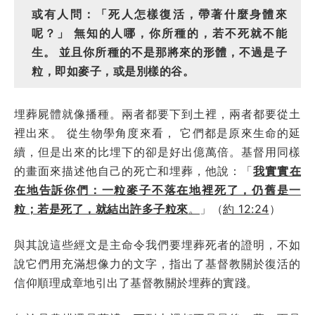
或有人問：「死人怎樣復活，帶著什麼身體來
呢？」 無知的人哪，你所種的，若不死就不能
生。 並且你所種的不是那將來的形體，不過是子
粒，即如麥子，或是別樣的谷。
埋葬屍體就像播種。兩者都要下到土裡，兩者都要從土
裡出來。 從生物學角度來看， 它們都是原來生命的延
續，但是出來的比埋下的卻是好出億萬倍。基督用同樣
的畫面來描述他自己的死亡和埋葬，他說：「
我實實在
在地告訴你們：一粒麥子不落在地裡死了，仍舊是一
粒；若是死了，就結出許多子粒來
。
」（
約 12:24
）
與其說這些經文是主命令我們要埋葬死者的證明，不如
說它們用充滿想像力的文字，指出了基督教關於復活的
信仰順理成章地引出了基督教關於埋葬的實踐。