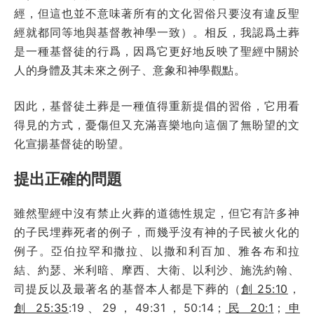
經，但這也並不意味著所有的文化習俗只要沒有違反聖
經就都同等地與基督教神學一致）。相反，我認爲土葬
是一種基督徒的行爲，因爲它更好地反映了聖經中關於
人的身體及其未來之例子、意象和神學觀點。
因此，基督徒土葬是一種值得重新提倡的習俗，它用看
得見的方式，憂傷但又充滿喜樂地向這個了無盼望的文
化宣揚基督徒的盼望。
提出正確的問題
雖然聖經中沒有禁止火葬的道德性規定，但它有許多神
的子民埋葬死者的例子，而幾乎沒有神的子民被火化的
例子。亞伯拉罕和撒拉、以撒和利百加、雅各布和拉
結、約瑟、米利暗、摩西、大衛、以利沙、施洗約翰、
司提反以及最著名的基督本人都是下葬的（
創 25:10
，
創 25:35
:19、29，49:31，50:14；
民 20:1
；
申