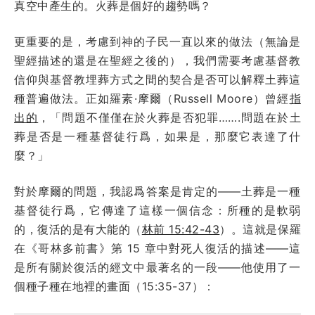
真空中產生的。火葬是個好的趨勢嗎？
更重要的是，考慮到神的子民一直以來的做法（無論是
聖經描述的還是在聖經之後的），我們需要考慮基督教
信仰與基督教埋葬方式之間的契合是否可以解釋土葬這
種普遍做法。正如羅素·摩爾（Russell Moore）曾經
指
出的
，「問題不僅僅在於火葬是否犯罪…….問題在於土
葬是否是一種基督徒行爲，如果是，那麼它表達了什
麼？」
對於摩爾的問題，我認爲答案是肯定的——土葬是一種
基督徒行爲，它傳達了這樣一個信念：所種的是軟弱
的，復活的是有大能的（
林前 15:42-43
）。這就是保羅
在《哥林多前書》第 15 章中對死人復活的描述——這
是所有關於復活的經文中最著名的一段——他使用了一
個種子種在地裡的畫面（15:35-37）：