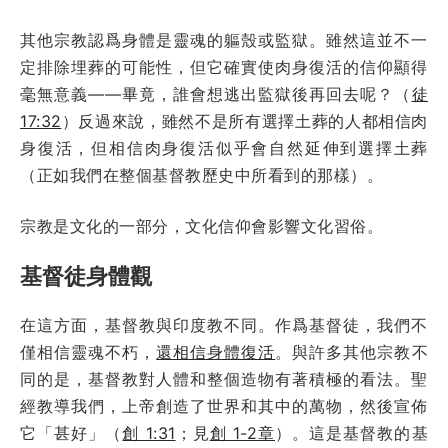
其他宗教認爲身體是靈魂的軀殼或監獄。雖然這並不一
定排除埋葬的可能性，但它確實使肉身復活的信仰顯得
毫無意義——畢竟，誰會想逃出監獄後再回去呢？（
徒
17:32
）反過來說，雖然不是所有選擇土葬的人都相信肉
身復活，但相信肉身復活似乎會自然延伸到選擇土葬
（正如我們在整個基督教歷史中所看到的那樣）。
宗教是文化的一部分，文化信仰會影響文化習俗。
基督徒身體觀
在這方面，基督教與印度教不同。作爲基督徒，我們不
僅相信靈魂不朽，
還相信身體復活
。與許多其他宗教不
同的是，基督教對人體和整個造物有著積極的看法。聖
經教導我們，上帝創造了世界和其中的萬物，然後宣佈
它「甚好」（
創 1:31
；見
創 1-2章
）。這是基督教的基