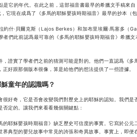
點是它的年代。在此之前，這部福音書最早的希臘文手稿來自 1
。因此，它現在成爲了《多馬的耶穌嬰孩時期福音》最早的抄本（
·貝爾克斯（Lajos Berkes）和加布里埃爾·馬塞多（Gabr
學者們此前認爲最可靠的《多馬的耶穌嬰孩時期福音》希臘文
件，證實了學者們之前的猜測可能是對的。他們一直認爲《多
，正好跟那個版本很像，算是給他們的想法提供了一些證據。
耶穌童年的認識嗎？
會很好奇，它是否會改變我們對歷史上的耶穌的認知。我們是
是否定的。讓我們來看看幾個關鍵點：
馬的耶穌嬰孩時期福音》缺乏歷史可信度的事實。它寫於公元
世界典型的嬰兒故事中常見的誇張和奇異故事。事實上，即便