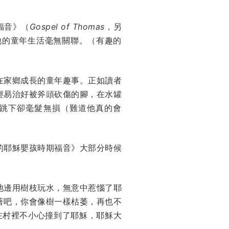
福音》（
Gospel of Thomas
，另
他的童年生活毫無關聯。（有趣的
在家鄉成長的童年趣事。正如讀者
輕易治好被斧頭砍傷的腳，在水罐
跳下卻毫髮無損（難道他真的會
的耶穌嬰孩時期福音》大部分時候
池邊用樹枝玩水，無意中惹惱了耶
著吧，你會像樹一樣枯萎，再也不
在村裡不小心撞到了耶穌，耶穌大