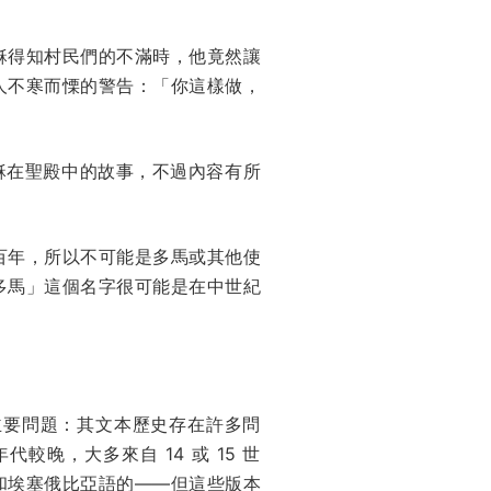
穌得知村民們的不滿時，他竟然讓
人不寒而慄的警告：「你這樣做，
耶穌在聖殿中的故事，不過內容有所
百年，所以不可能是多馬或其他使
多馬」這個名字很可能是在中世紀
主要問題：其文本歷史存在許多問
晚，大多來自 14 或 15 世
和埃塞俄比亞語的——但這些版本