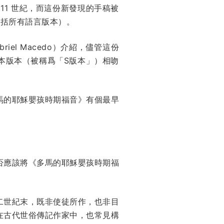
1 世紀，而這份新發現的手稿被
包括所有語言版本）。
iel Macedo）介紹，儘管這份
本版本（被稱爲「S版本」）相吻
馬的耶穌嬰孩時期福音》有個最早
否應該將《多馬的耶穌嬰孩時期福
二世紀末，既非使徒所作，也非目
在古代世俗傳記作家中，也常見構