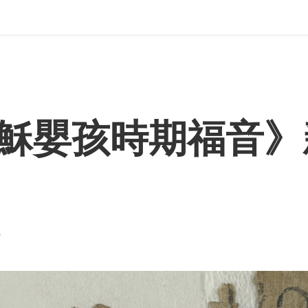
穌嬰孩時期福音》
r