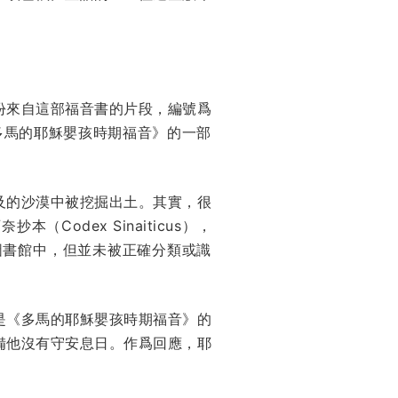
份來自這部福音書的片段，編號爲
是《多馬的耶穌嬰孩時期福音》的一部
及的沙漠中被挖掘出土。其實，很
odex Sinaiticus），
在圖書館中，但並未被正確分類或識
是《多馬的耶穌嬰孩時期福音》的
備他沒有守安息日。作爲回應，耶