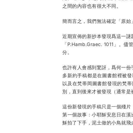
之間的內容也有很大不同。
簡而言之，我們無法確定「原始
近期宣佈的新抄本發現爲這一謎
「P.Hamb.Graec. 1
分。
也許有人會感到驚訝，爲何一份
多新約手稿都是在圖書館裡被發現的
以及在梵蒂岡圖書館發現的梵蒂岡
別，直到後來才被發現（通常是
這份新發現的手稿只是一個殘片
第一個故事：小耶穌安息日在溪
穌拍了下手，泥土做的小鳥就飛