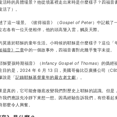
復活時的具體場景？他從墳墓裡走出來時是什麼樣子？四福音
復活了）。
述了這一場景。《彼得福音》（
Gospel of Peter
）中記載了
左右各有一位天使相伴，他的頭高聳入雲，觸及天際。
的莫過於耶穌的童年生活。小時候的耶穌是什麼樣子？這位「
加福音》二章
中的一個故事外，四福音書對此幾乎隻字未提。
耶穌嬰孩時期福音》（
Infancy Gospel of Thomas
）的僞經
是，2024 年 6 月 13 日，美國哥倫比亞廣播公司（CBS
據說是「
記錄耶穌基督童年的最古老文獻
」。
果是真的，它可能會徹底改變我們對歷史上耶穌的認識。但是
許我們應該先冷靜下來想一想。因爲經驗告訴我們，有些看起
時那麼令人興奮。