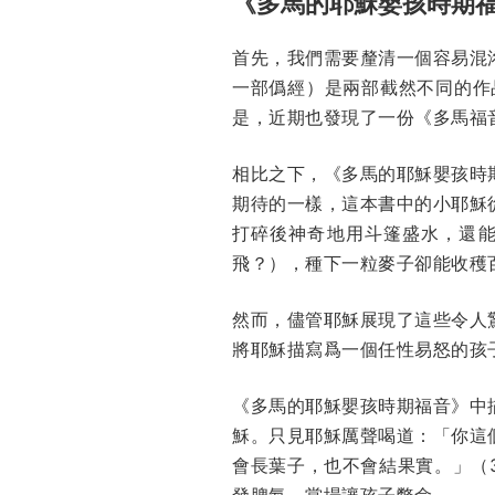
《多馬的耶穌嬰孩時期
首先，我們需要釐清一個容易混
一部僞經）是兩部截然不同的作
是，近期也發現了一份《多馬福
相比之下，《多馬的耶穌嬰孩時
期待的一樣，這本書中的小耶穌
打碎後神奇地用斗篷盛水，還
飛？），種下一粒麥子卻能收穫
然而，儘管耶穌展現了這些令人
將耶穌描寫爲一個任性易怒的孩
《多馬的耶穌嬰孩時期福音》中
穌。只見耶穌厲聲喝道：「你這
會長葉子，也不會結果實。」（
發脾氣，當場讓孩子斃命。