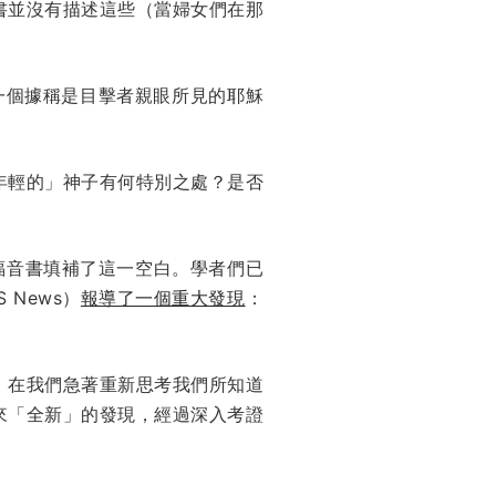
書並沒有描述這些（當婦女們在那
一個據稱是目擊者親眼所見的耶穌
年輕的」神子有何特別之處？是否
福音書填補了這一空白。學者們已
 News）
報導了一個重大發現
：
，在我們急著重新思考我們所知道
來「全新」的發現，經過深入考證