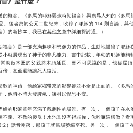
福音》是什麼？
淆的概念。《多馬的耶穌嬰孩時期福音》與廣爲人知的《多馬
品。後者寫於公元二世紀末，收錄了耶穌的 114 則言論，與
音》的新抄本，我已在
其他文章
中詳細探討過。）
期福音》是一部充滿趣味和想像力的作品，生動地描繪了耶穌
從小就展現出了神子的非凡能力。書中記載，年幼的耶穌能夠
能幫助做木匠的父親將木頭延長。更不可思議的是，他從屋頂
百倍，甚至還能讓死人復活。
驚歎的神蹟，他給家鄉帶來的影響卻並不全是正面的。《多馬
子，他時不時大發脾氣，讓村民惶恐不安。
描繪的耶穌童年充滿了戲劇性的場景。有一次，一個孩子在水
個不義、不敬的傻瓜！水池又沒有得罪你，你幹嘛這樣做？看
3:2）話音剛落，那孩子就當場萎縮至死。另一次，一個孩子