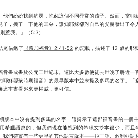
。他們紛紛找到約瑟，抱怨這個不同尋常的孩子。然而，當耶
兒子，拽了一下他的耳朵，誰知耶穌卻對自己的父親發出了令
…別惹我。」（5:3）
結尾借鑑了
《路加福音》2:41-52
的記載，描述了 12 歲的
福音書成書於公元二世紀末。這比大多數使徒去世晚了將近一
的耶穌嬰孩時期福音》的最早版本中並未提及多馬的名字。「
讓這本書看起來更權威，更可信。
期版本中沒有提到多馬的名字，這揭示了這部福音書的一個
希臘語寫的，但我們現在能找到的希臘文抄本很少，而且年代較
。我們確實有一些更早的其他語言版本——拉丁語、敘利亞語