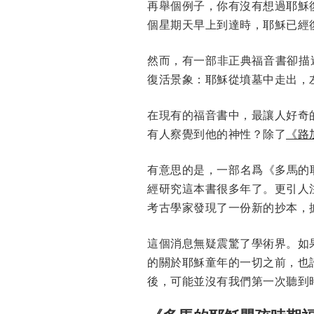
再舉個例子，你有沒有想過耶穌
個星期天早上到達時，耶穌已經
然而，有一部非正典福音書卻描
復活景象：耶穌從墳墓中走出，
在現有的福音書中，最讓人好奇
有人察覺到他的神性？除了
《路
有意思的是，一部名爲《多馬的
經研究這本書很多年了。更引人注目的
考古學家發現了一份新的抄本，
這個消息無疑震驚了學術界。如
的關於耶穌童年的一切之前，也
後，可能並沒有我們第一次聽到