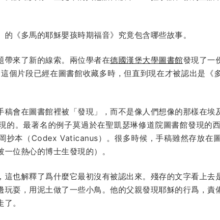
」的《多馬的耶穌嬰孩時期福音》究竟包含哪些故事。
題帶來了新的線索。兩位學者在
德國漢堡大學圖書館
發現了一
011」。儘管這個片段已經在圖書館收藏多時，但直到現在才被認出
手稿會在圖書館裡被「發現」，而不是像人們想像的那樣在埃
。最著名的例子莫過於在聖凱瑟琳修道院圖書館發現的西奈抄本（C
抄本（Codex Vaticanus）。很多時候，手稿雖然存放
被一位熱心的博士生發現的）。
，這也解釋了爲什麼它最初沒有被認出來。殘存的文字看上去
邊玩耍，用泥土做了一些小鳥。他的父親發現耶穌的行爲，責
走了。