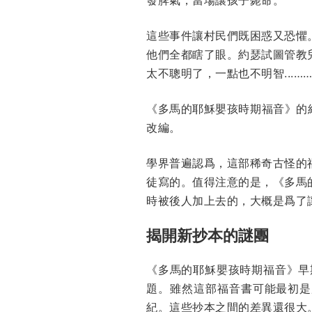
這些事件讓村民們既困惑又恐懼
他們全都瞎了眼。約瑟試圖管教
太不聰明了，一點也不明智...…
《多馬的耶穌嬰孩時期福音》的
改編。
學界普遍認爲，這部稀奇古怪的
徒寫的。值得注意的是，《多馬
時被後人加上去的，大概是爲了
揭開新抄本的謎團
《多馬的耶穌嬰孩時期福音》早
題。雖然這部福音書可能最初是用
紀。這些抄本之間的差異還很大