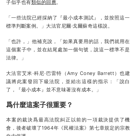
子似乎也有
類似的回應
。
「一些法院已經採納了『最小成本測試』，並按照這一
標準判斷案例。」大法官尼爾·戈爾蘇奇這樣說。
「也許，」他補充說，「如果真要用的話，我們就用在
這個案子中，並在結尾處加一個句號，說這一標準不是
法律。」
大法官艾米·科尼·巴雷特（Amy Coney Barrett）也建
議將此案發回下級法院，並給出這樣的指示：「說白
了，『最小成本』並不意味著沒有成本。」
爲什麼這案子很重要？
本案的裁決爲最高法院糾正以前的一項裁決提供了機
會，後者破壞了1964年《民權法案》第七章規定的宗教
自由保護。