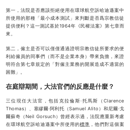
第一，法院是否應該拒絕使用在環球航空訴哈迪遜案中
所使用的那種「最小成本測試」來判斷是否爲宗教信徒
提供便利？這一測試基於1964年《民權法案》第七章而
來。
第二，僱主是否可以僅僅通過證明宗教信徒所要求的便
利給僱員的同事們（而不是企業本身）帶來負擔，來證
明符合第七章規定的「對僱主業務的開展造成不適當的
困難」。
在庭辯期間，大法官們的反應是什麼？
三位現任大法官，包括克拉倫斯·托馬斯（Clarence
Thomas）、塞繆爾·阿利托（Samuel Alito）和尼爾·戈
爾蘇奇（Neil Gorsuch）曾經表示過，法院應重新考慮
在環球航空訴哈迪遜案中所使用的
標準
，他們對這個案