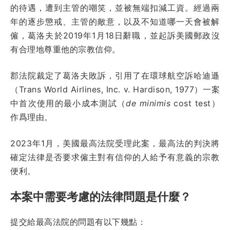
的待遇，遭到主管的嘲笑，並被無端扣減工資。經過兩
年的逐步懲戒、主管的敵意，以及不知道哪一天會被解
僱，葛洛夫於2019年1月18日辭職，並起訴美國郵政沒
有合理地尊重他的宗教信仰。
郡法院裁定了葛洛夫敗訴，引用了在環球航空訴哈迪遜
（Trans World Airlines, Inc. v. Hardison, 1977）一案
中首次使用的最小成本測試（
de minimis
cost test）
作爲理由。
2023年1月，美國最高法院受理此案，最高法的判決將
確定法律是否要求僱主對有信仰的人給予有意義的宗教
便利。
本案中需要考慮的法律問題是什麼？
提交給最高法院的問題有以下幾點：