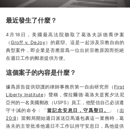
最近發生了什麼？
4月18日，美國最高法院聽取了葛洛夫訴德喬伊案
（
Groff v. DeJoy
）的庭辯。這是一起涉及宗教自由的
典型案件，即企業是否應當爲一位出於宗教原因而拒絕
在週日工作的郵差提供方便。
這個案子的內容是什麼？
據爲原告提供辯護的律師事務所第一自由研究所（
First
Liberty Institute
）聲稱，傑拉爾德·葛洛夫是賓夕法尼
亞州的一名美國郵政（USPS）員工，他堅信自己必須遵
守十誡的命令：「
當記念安息日，守爲聖日。
」（
出
20:8
）當郵局開始週日派送亞馬遜包裹這一業務時，葛
洛夫的主管批准他週日不工作以持守安息日，爲他提供