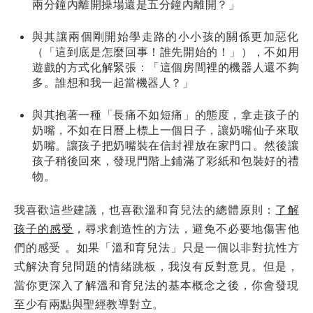
兩分鐘內離開操場還是五分鐘內離開？」
與其讓兩個剛開始學走路的小小孩的關係更加惡化
（「這到底是怎麼回事！誰先開始的！」），不如用
遊戲的方式化解緊張：「這個房間裡的機器人還不夠
多。誰想和我一起當機器人？」
與其抱著一種「長痛不如短痛」的態度，拿走孩子的
奶嘴，不如在日曆上標上一個日子，讓奶嘴仙子來取
奶嘴。讓孩子把奶嘴裝在信封裡放在家門口。然後讓
孩子稍後回來，發現門階上鋪滿了彩紙和包裝好的禮
物。
我喜歡這些建議，也喜歡溫和育兒法的總體原則：
了解
孩子的感受
，尋求創造性的方法，避免不必要地傷害他
們的感受 。如果「溫和育兒法」只是一個以非對抗性方
式解決育兒問題的情緒跳板，我沒有反對意見。但是，
當你更深入了解溫和育兒法的基本概念之後，你會發現
至少有兩點與聖經教導對立。