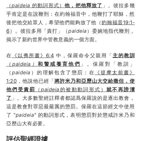
（
paideia
的動詞形式）
他，把他釋放了
」。彼拉多幾
乎肯定是在說鞭刑：在約翰福音中，他鞭打了耶穌，然
後把他交給眾人，希望他們能夠放了他（
約翰福音19:1-
6
）。彼拉多用「責打」（
paideia
）委婉地指代鞭刑，
揭示了新約世界中管教意義的一個方面。
在
《以弗所書》6:4
中，保羅命令父親用「
主的教訓
（
paideia）
和警戒養育他們
」。保羅對「教訓」
（
paideia
）的理解包含了懲罰：在
《提摩太前書》
1:20
，他說他已經「
將許米乃和亞歷山大交給撒但，使
他們受責罰
（
paideia
的被動動詞形式）
就不再謗瀆
了
」。大多數聖經註釋者都認爲保羅說的是逐出教會，
這是教會對罪惡最嚴厲的懲罰。保羅在這節經文中使用
了 "
paideia"
的動詞形式，表明懲罰對於懲戒許米乃和
亞歷山大有必要。
評估聖經證據