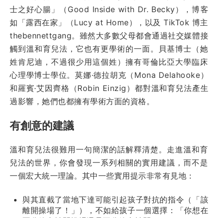
士之好心腸」（Good Inside with Dr. Becky），博客
如「露西在家」（Lucy at Home），以及 TikTok 博主
thebennettgang。雖然大多數父母都會通過社交媒體接
觸到溫和育兒法，它也有更學術的一面。貝基博士（她
姓肯尼迪，不過很少用這個姓）擁有哥倫比亞大學臨床
心理學博士學位。莫娜·德拉胡克（Mona Delahooke）
和羅賓·艾因齊格（Robin Einzig）都對溫和育兒法產生
過影響，她們也都擁有學術方面的資格。
有創意的建議
溫和育兒法很難用一句簡潔的話解釋清楚。走進溫和育
兒法的世界，你會發現一系列相關的實用建議，而不是
一個宏大統一理論。其中一些實用提示非常有見地：
與其直截了當地下達可能引起孩子對抗的指令（「該
離開操場了！」），不如給孩子一個選擇：「你想在