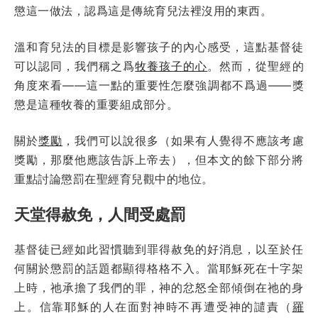
懲這一做法，認爲這是傳統育兒法裡沒用的東西。
溫和育兒法的目標是影響孩子的內心感受，這點基督徒
可以認同，我們稱之爲
牧養孩子的心
。然而，從聖經的
角度來看——這一點的重要性怎麼強調都不爲過——獎
懲是這種牧養的重要組成部分。
關於
獎勵
，我們可以說很多（如果有人覺得不應該考慮
獎勵，那麼他應該告訴上帝去），但本文的餘下部分將
重點討論懲罰在聖經育兒觀中的地位。
天堂得赦免，人間受處罰
基督徒已經如此習慣聽到罪得赦免的好消息，以至於任
何關於懲罰的話題都顯得格格不入。當耶穌死在十字架
上時，祂承擔了我們的罪，神的忿怒全部傾倒在祂的身
上。信靠耶穌的人在面對神時不再遭受神的譴責（
羅