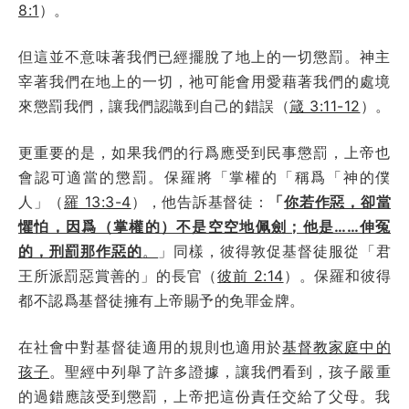
8:1
）。
但這並不意味著我們已經擺脫了地上的一切懲罰。神主
宰著我們在地上的一切，祂可能會用愛藉著我們的處境
來懲罰我們，讓我們認識到自己的錯誤（
箴 3:11-12
）。
更重要的是，如果我們的行爲應受到民事懲罰，上帝也
會認可適當的懲罰。保羅將「掌權的「稱爲「神的僕
人」（
羅 13:3-4
），他告訴基督徒：
「
你若作惡，卻當
懼怕，因爲（掌權的）不是空空地佩劍；他是……伸冤
的，刑罰那作惡的
。
」同樣，彼得敦促基督徒服從「君
王所派罰惡賞善的」的長官（
彼前 2:14
）。保羅和彼得
都不認爲基督徒擁有上帝賜予的免罪金牌。
在社會中對基督徒適用的規則也適用於
基督教家庭中的
孩子
。聖經中列舉了許多證據，讓我們看到，孩子嚴重
的過錯應該受到懲罰，上帝把這份責任交給了父母。我