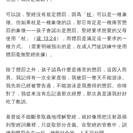
可以說，聖經沒有規定體罰，因爲「
杖
」可以是一種象
徵。但如果杖是一種象徵的話，那它肯定是一種痛苦懲
罰的象徵——孩子會認出是懲罰。聖經要求慈愛的父母
使用「杖」（
箴 13:24
），而體罰是滿足這一要求的一
種方式。（需要明確指出的是，在成人門徒訓練中使用
體罰毫無聖經依據）。
除了體罰之外，孩子認爲什麼是痛苦的懲罰，這因人而
異。我記得有一次全家度假，我被罰一整天不能游泳。
我先前已經被警告過，不能游泳是我應得的懲罰。你猜
對了，我從來沒有忘記過那次經歷，那次真是讓我好好
吃了教訓。
基督徒不能斷章取義地理解聖經，就好像用把注射器插
到聖經詞彙裡，只提取部分含義。在聖經的管教中，訓
練和懲罰合在一起，神所結合的，人不可分開。