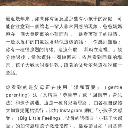
最近幾年來，如果你有留意過那些有小孩子的家庭，可
能會注意到一個讓老一輩人非常困惑的現象：爸爸媽媽
蹲在一個大發脾氣的小孩面前，一邊看著孩子的眼睛，
一邊以溫和的口氣說著類似這樣的話：「你感到難過；
你有一種很強烈的情緒。這沒什麼， 我就在這裡。」幾
分鐘過後，當你逛好一圈轉回來，依然看到同樣的場
景，孩子大喊大叫要餅乾，蹲著的父母依然還在說那一
套話。
你看到的是父母正在使用「溫和育兒」（gentle
parenting）法（又稱爲「尊重型」或「回應型」育兒
法）和孩子溝通。這是一種育兒新思路， 由各種自媒體
大加宣揚開始流行，比如 Instagram 網紅「小孩子大感
受」（Big Little Feelings，父母的話摘自「小孩子大感
受」的如何處理孩子撒潑指南）、播客節目如「貝基博