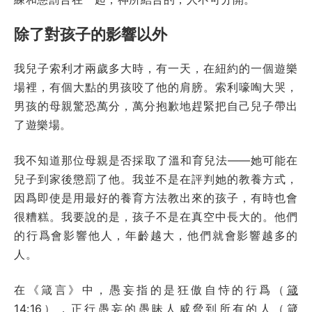
除了對孩子的影響以外
我兒子索利才兩歲多大時，有一天，在紐約的一個遊樂
場裡，有個大點的男孩咬了他的肩膀。索利嚎啕大哭，
男孩的母親驚恐萬分，萬分抱歉地趕緊把自己兒子帶出
了遊樂場。
我不知道那位母親是否採取了溫和育兒法——她可能在
兒子到家後懲罰了他。我並不是在評判她的教養方式，
因爲即使是用最好的養育方法教出來的孩子，有時也會
很糟糕。我要說的是，孩子不是在真空中長大的。他們
的行爲會影響他人，年齡越大，他們就會影響越多的
人。
在《箴言》中，愚妄指的是狂傲自恃的行爲（
箴
14:16
），正行愚妄的愚昧人威脅到所有的人（
箴