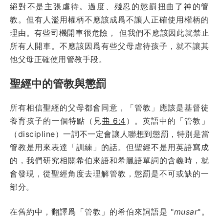
絕對不是主張虐待。過度、殘忍的懲罰扭曲了神的管
教。但有人濫用權柄不應該成爲不讓人正確使用權柄的
理由。有些司機開車很危險， 但我們不應該因此就禁止
所有人開車。不應該因爲有些父母虐待孩子，就不讓其
他父母正確使用管教手段。
聖經中的管教與懲罰
所有相信聖經的父母都會同意，「管教」應該是基督徒
養育孩子的一個特點（見
弗 6:4
）。英語中的「管教」
（discipline）一詞不一定會讓人聯想到懲罰，特別是當
管教是用來表達「訓練」的話。但聖經不是用英語寫成
的，我們研究相關希伯來語和希臘語單詞的含義時，就
會發現，從聖經角度去理解管教，懲罰是不可或缺的一
部分。
在舊約中，翻譯爲「管教」的希伯來詞語是 "
musar
"。