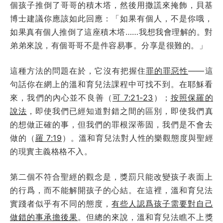
個孩子推倒了哥哥的積木塔，然後用撒謊來掩飾，貝基
博士建議你應該如此回應：「如果有個人，不是你哦，
如果真有個人推倒了這座積木塔……我想我會理解的。對
弟弟來說，有個哥哥不是件容易事。分享是很難的。」
這種方法的問題在於，它沒有把握住
罪的罪惡性
——這
句話你在網上的溫和育兒法課程中可找不到。在耶穌看
來，我們的內心並不良善（
可 7:21-23
）；
按照保羅的
說法
，即使我們已經知道對錯之間的區別，即使我們真
的想做正確的事，但我們的罪根深蒂固，我們是不會去
做的（
羅 7:19
）。溫和育兒法對人性的樂觀態度與聖經
的現實主義格格不入。
第二個不符合聖經的觀念是，獎罰只能改變孩子表面上
的行爲，而不能解開孩子的心結。在這裡，溫和育兒法
實踐者似乎有不同的態度，
有些人認爲孩子需要對自己
做錯的事承擔後果
。但總的來說，溫和育兒法瞧不上獎