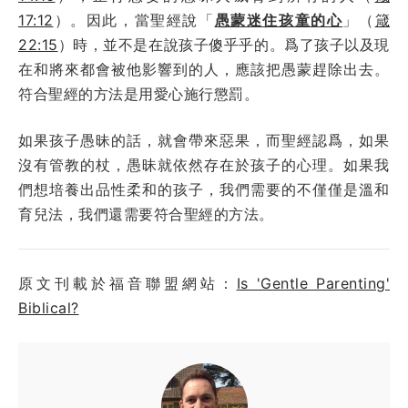
17:12
）。因此，當聖經說「
愚蒙迷住孩童的心
」（
箴
22:15
）時，並不是在說孩子傻乎乎的。爲了孩子以及現
在和將來都會被他影響到的人，應該把愚蒙趕除出去。
符合聖經的方法是用愛心施行懲罰。
如果孩子愚昧的話，就會帶來惡果，而聖經認爲，如果
沒有管教的杖，愚昧就依然存在於孩子的心理。如果我
們想培養出品性柔和的孩子，我們需要的不僅僅是溫和
育兒法，我們還需要符合聖經的方法。
原文刊載於福音聯盟網站：
Is 'Gentle Parenting'
Biblical?