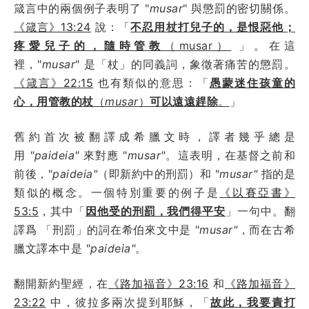
箴言中的兩個例子表明了 "
musar
" 與懲罰的密切關係。
《箴言》13:24
說：「
不忍用杖打兒子的，是恨惡他；
疼愛兒子的，隨時管教
（musar）
」。在這
裡，"
musar
" 是「杖」的同義詞，象徵著痛苦的懲罰。
《箴言》22:15
也有類似的意思：「
愚蒙迷住孩童的
心，用管教的杖
（
musar
）
可以遠遠趕除
。
」
舊約首次被翻譯成希臘文時，譯者幾乎總是
用
"paideia"
來對應 "
musar"
。這表明，在基督之前和
前後，"
paideia"
（即新約中的刑罰）和 "
musar"
指的是
類似的概念。一個特別重要的例子是
《以賽亞書》
53:5
，其中「
因他受的刑罰，我們得平安
」一句中。翻
譯爲 「刑罰」的詞在希伯來文中是 "
musar"
，而在古希
臘文譯本中是 "
paideia"
。
翻開新約聖經，在
《路加福音》23:16
和
《路加福音》
23:22
中，彼拉多兩次提到耶穌，「
故此，我要責打