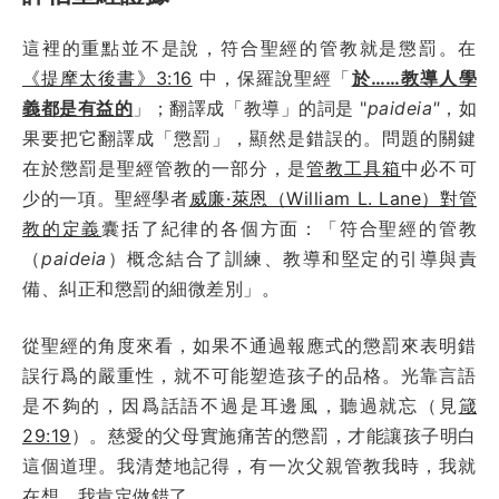
這裡的重點並不是說，符合聖經的管教就是懲罰。在
《提摩太後書》3:16
中，保羅說聖經「
於……教導人學
義都是有益的
」；翻譯成「教導」的詞是 "
paideia"
，如
果要把它翻譯成「懲罰」，顯然是錯誤的。問題的關鍵
在於懲罰是聖經管教的一部分，是
管教工具箱
中必不可
少的一項。聖經學者
威廉·萊恩（William L. Lane）對管
教的定義
囊括了紀律的各個方面：「符合聖經的管教
（
paideia
）概念結合了訓練、教導和堅定的引導與責
備、糾正和懲罰的細微差別」。
從聖經的角度來看，如果不通過報應式的懲罰來表明錯
誤行爲的嚴重性，就不可能塑造孩子的品格。光靠言語
是不夠的，因爲話語不過是耳邊風，聽過就忘（見
箴
29:19
）。慈愛的父母實施痛苦的懲罰，才能讓孩子明白
這個道理。我清楚地記得，有一次父親管教我時，我就
在想，我肯定做錯了。