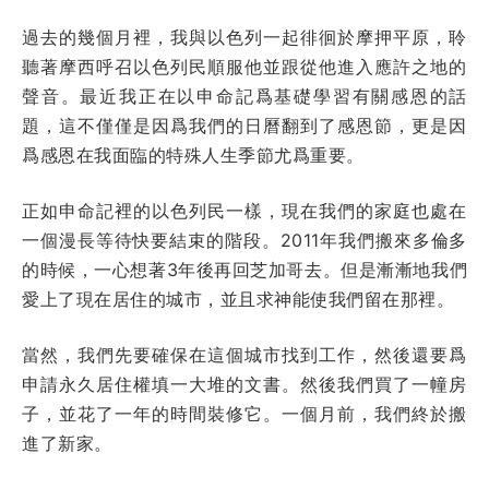
過去的幾個月裡，我與以色列一起徘徊於摩押平原，聆
聽著摩西呼召以色列民順服他並跟從他進入應許之地的
聲音。最近我正在以申命記爲基礎學習有關感恩的話
題，這不僅僅是因爲我們的日曆翻到了感恩節，更是因
爲感恩在我面臨的特殊人生季節尤爲重要。
正如申命記裡的以色列民一樣，現在我們的家庭也處在
一個漫長等待快要結束的階段。2011年我們搬來多倫多
的時候，一心想著3年後再回芝加哥去。但是漸漸地我們
愛上了現在居住的城市，並且求神能使我們留在那裡。
當然，我們先要確保在這個城市找到工作，然後還要爲
申請永久居住權填一大堆的文書。然後我們買了一幢房
子，並花了一年的時間裝修它。一個月前，我們終於搬
進了新家。