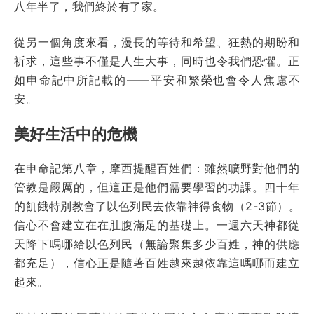
八年半了，我們終於有了家。
從另一個角度來看，漫長的等待和希望、狂熱的期盼和
祈求，這些事不僅是人生大事，同時也令我們恐懼。正
如申命記中所記載的——平安和繁榮也會令人焦慮不
安。
美好生活中的危機
在申命記第八章，摩西提醒百姓們：雖然曠野對他們的
管教是嚴厲的，但這正是他們需要學習的功課。四十年
的飢餓特別教會了以色列民去依靠神得食物（2-3節）。
信心不會建立在在肚腹滿足的基礎上。一週六天神都從
天降下嗎哪給以色列民（無論聚集多少百姓，神的供應
都充足），信心正是隨著百姓越來越依靠這嗎哪而建立
起來。