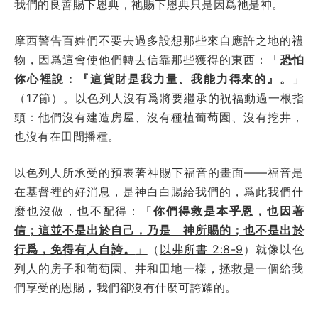
我們的良善賜下恩典，祂賜下恩典只是因爲祂是神。
摩西警告百姓們不要去過多設想那些來自應許之地的禮
物，因爲這會使他們轉去信靠那些獲得的東西：
「
恐怕
你心裡說：『這貨財是我力量、我能力得來的』。
」
（17節）。以色列人沒有爲將要繼承的祝福動過一根指
頭：他們沒有建造房屋、沒有種植葡萄園、沒有挖井，
也沒有在田間播種。
以色列人所承受的預表著神賜下福音的畫面——福音是
在基督裡的好消息，是神白白賜給我們的，爲此我們什
麼也沒做，也不配得：
「
你們得救是本乎恩，也因著
信；這並不是出於自己，乃是 神所賜的；也不是出於
行爲，免得有人自誇。
」
（
以弗所書 2:8-9
）就像以色
列人的房子和葡萄園、井和田地一樣，拯救是一個給我
們享受的恩賜，我們卻沒有什麼可誇耀的。