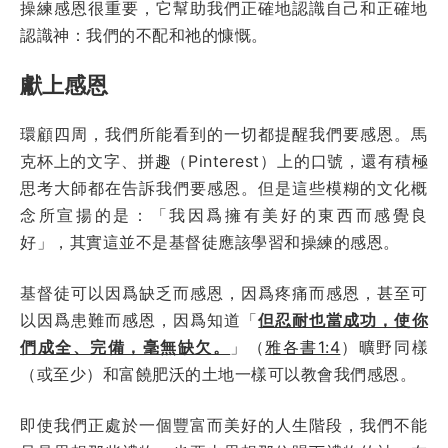
操練感恩很重要，它幫助我們正確地認識自己和正確地
認識神：我們的不配和祂的慷慨。
獻上感恩
環顧四周，我們所能看到的一切都提醒我們要感恩。馬
克杯上的文字、拼趣（Pinterest）上的口號，還有積極
思考大師都在告訴我們要感恩。但是這些模糊的文化概
念所宣揚的是：
「我因爲擁有美好的東西而感覺良
好」
，其實這並不是基督徒應該學習和操練的感恩。
基督徒可以因爲缺乏而感恩，因爲疼痛而感恩，甚至可
以因爲患難而感恩，因爲知道「
但忍耐也當成功，使你
們成全、完備，毫無缺欠。
」（
雅各書1:4
）曠野同樣
（或至少）和富饒肥沃的土地一樣可以教會我們感恩。
即使我們正處於一個豐富而美好的人生階段，我們不能