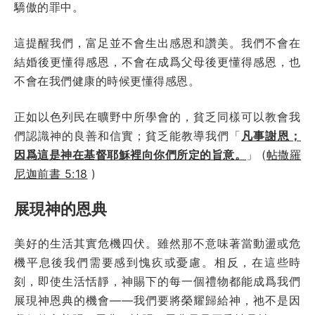
驕傲的罪中。
這提醒我們，富足並不會生出感恩和讚美。我們不會在
結婚後更懂得感恩，不會在成爲父母後更懂得感恩，也
不會在我們健康的時候更懂得感恩。
正如以色列民在曠野中所學會的，貧乏同樣可以教會我
們認識神的良善和信實；貧乏能教導我們
「
凡事謝恩；
因爲這是神在基督耶穌裡向你們所定的旨意。
」
(
帖撒羅
尼迦前書 5:18
)
展現神的恩典
美好的生活其實危機四伏。雖然那不意味著當動盪或危
機平息後我們需要感到愧疚或憂慮。相反，在這些時
刻，即使生活恬靜，神賜下的每一個禮物都能成爲我們
展現神恩典的機會——我們要將榮耀歸給神，祂不是因