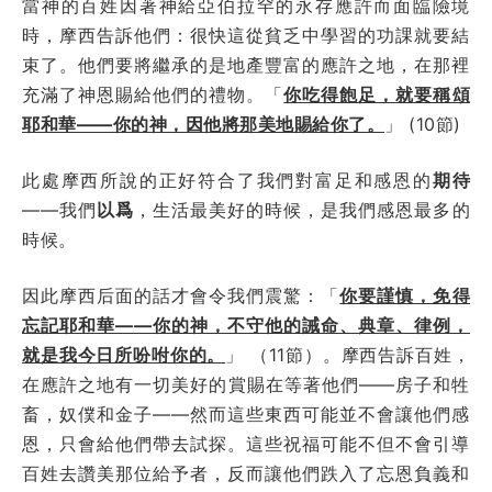
當神的百姓因著神給亞伯拉罕的永存應許而面臨險境
時，摩西告訴他們：很快這從貧乏中學習的功課就要結
束了。他們要將繼承的是地產豐富的應許之地，在那裡
充滿了神恩賜給他們的禮物。「
你吃得飽足，就要稱頌
耶和華——你的神，因他將那美地賜給你了。
」 (10節)
此處摩西所說的正好符合了我們對富足和感恩的
期待
——我們
以爲
，生活最美好的時候，是我們感恩最多的
時候。
因此摩西后面的話才會令我們震驚：「
你要謹慎，免得
忘記耶和華——你的神，不守他的誡命、典章、律例，
就是我今日所吩咐你的。
」 （11節）。摩西告訴百姓，
在應許之地有一切美好的賞賜在等著他們——房子和牲
畜，奴僕和金子——然而這些東西可能並不會讓他們感
恩，只會給他們帶去試探。這些祝福可能不但不會引導
百姓去讚美那位給予者，反而讓他們跌入了忘恩負義和