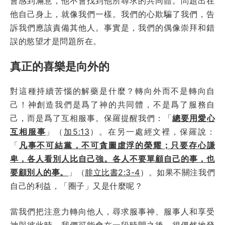
會感到滿意，他不會找到他所尋求的共同體。問題出在
他自己身上，就像我們一樣。我們的心欺騙了我們，告
訴我們應該責備其他人。事實是，我們的偶像崇拜和錯
誤的慾望才是問題所在。
真正的喜樂是向外的
對這種持續苦惱的解藥是什麼？轉向外而不是轉向自
己！神創造我們是爲了神的共同體，不是爲了服務自
己，而是爲了互相服事。保羅提醒我們：「
總要用愛心
互相服事
」（
加5:13
）。在另一處經文裡，保羅說：
「
凡事不可結黨，不可貪圖虛浮的榮耀；只要存心謙
卑，各人看別人比自己強。各人不要單顧自己的事，也
要顧別人的事。
」（
腓立比書2:3-4
）。如果不關注我們
自己的利益，「圈子」又是什麼呢？
當我們把注意力轉向他人，尋求服事神、服事人和享受
神與彼此時，我們可能會在一段時間之後，很偶然地發