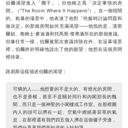
伯爾渴望進入「圈子」，但他稱之爲「決定事情的房
間」（"The Room Where It Happens"）。在一個喧鬧
的、粗暴的場景中，他表達了他對「吃飯時討論問題和
做決定」的那個房間如何充滿渴望——他指的是，漢密
爾頓、詹姆士·麥迪遜和托馬斯·傑弗遜所在的那個會議。
但像往常一樣，伯爾被那次會議排除在外。在這幕場景
裡，伯爾終於明確地說出了他的願望：他想在這個房間
裡待著。
路易斯這樣描述伯爾的渴望：
可憐的人……他想要的不是大的、有燈光的房間，
也不是香檳，甚至不是關於同行和內閣部長的醜
聞，而只是一個神聖的小閣樓或工作室。在那裡圈
內人的頭可以擠在一起、空氣中繚繞著菸草的氣
息，在那裡還有我們四五個人擠在這個爐子旁邊，
我們分享著我們所知道的上好知識。