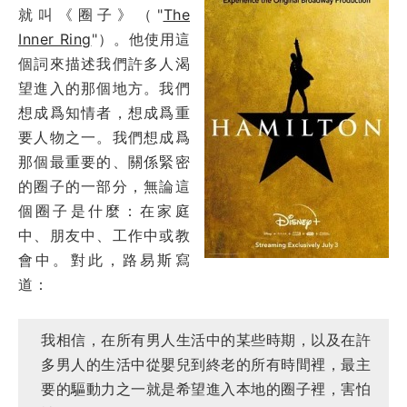
就叫《圈子》（"
The
Inner Ring
"）。他使用這
個詞來描述我們許多人渴
望進入的那個地方。我們
想成爲知情者，想成爲重
要人物之一。我們想成爲
那個最重要的、關係緊密
的圈子的一部分，無論這
個圈子是什麼：在家庭
中、朋友中、工作中或教
會中。對此，路易斯寫
道：
我相信，在所有男人生活中的某些時期，以及在許
多男人的生活中從嬰兒到終老的所有時間裡，最主
要的驅動力之一就是希望進入本地的圈子裡，害怕