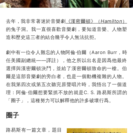
去年，我非常著迷於音樂劇
《漢密爾頓》（
Hamilton
）
的兔子洞。我一直很喜歡音樂劇，要知道音樂、人物塑
造和歷史這三者的結合幾乎令人無法抗拒。
劇中有一位令人難忘的人物阿倫·伯爾（Aaron Burr，時
任美國副總統——譯註），他之所以出名是因爲他最終
選擇與漢密爾頓決鬥，並給了漢密爾頓致命的一槍。伯
爾是這部音樂劇的旁白者，也是一個動機複雜的人物。
在我第四次或第五次聽完原聲唱片時，我悟出了一個道
理：阿倫·伯爾想要緊抓不放的就是C. S. 路易斯所謂的
「圈子」，這種努力可以解釋他的許多破壞行爲。
圈子
路易斯有一篇文章，題目