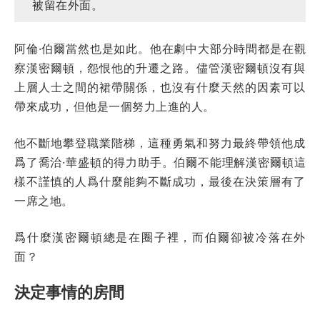
被留在外面。
阿倫·伯爾當然也是如此。他在劇中大部分時間都是在觀
察漢密爾頓，怨恨他的升遷之路。儘管漢密爾頓沒有與
上層人士之間的裙帶關係，也沒有什麼天然的因素可以
帶來成功，但他是一個努力上進的人。
他不斷地攀登職業階梯，這種勇氣和努力最終帶領他成
爲了喬治·華盛頓的得力助手。伯爾不能理解漢密爾頓這
樣不謹慎的人爲什麼能夠不斷成功，最後在決策層有了
一席之地。
爲什麼漢密爾頓總是在圈子裡，而伯爾卻被冷落在外
面？
決定事情的房間