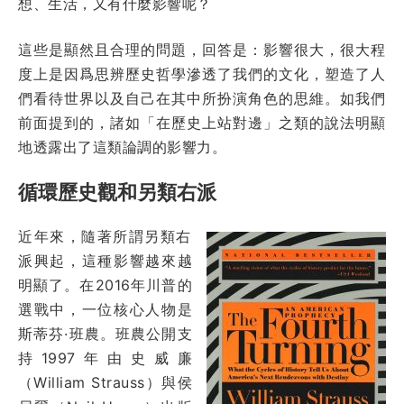
想、生活，又有什麼影響呢？
這些是顯然且合理的問題，回答是：影響很大，很大程
度上是因爲思辨歷史哲學滲透了我們的文化，塑造了人
們看待世界以及自己在其中所扮演角色的思維。如我們
前面提到的，諸如「在歷史上站對邊」之類的說法明顯
地透露出了這類論調的影響力。
循環歷史觀和另類右派
近年來，隨著所謂另類右
派興起，這種影響越來越
明顯了。在2016年川普的
選戰中，一位核心人物是
斯蒂芬·班農。班農公開支
持1997年由史威廉
（William Strauss）與侯