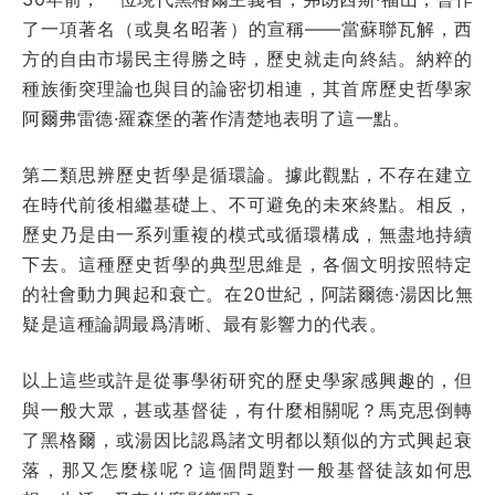
了一項著名（或臭名昭著）的宣稱——當蘇聯瓦解，西
方的自由市場民主得勝之時，歷史就走向終結。納粹的
種族衝突理論也與目的論密切相連，其首席歷史哲學家
阿爾弗雷德·羅森堡的著作清楚地表明了這一點。
第二類思辨歷史哲學是循環論。據此觀點，不存在建立
在時代前後相繼基礎上、不可避免的未來終點。相反，
歷史乃是由一系列重複的模式或循環構成，無盡地持續
下去。這種歷史哲學的典型思維是，各個文明按照特定
的社會動力興起和衰亡。在20世紀，阿諾爾德·湯因比無
疑是這種論調最爲清晰、最有影響力的代表。
以上這些或許是從事學術研究的歷史學家感興趣的，但
與一般大眾，甚或基督徒，有什麼相關呢？馬克思倒轉
了黑格爾，或湯因比認爲諸文明都以類似的方式興起衰
落，那又怎麼樣呢？這個問題對一般基督徒該如何思