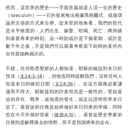
然而，這世界的歷史——字面意義就是人活一生的歷史
（saeculum）——它的發展無法根據黑格爾式、或循環
論所主張的方式來分辨。從末世的視角看，我們的世代
是水平維度的：人們出生、嫁娶、吃喝、死亡，將持續
到基督再來的時刻。這一時刻或許是下個星期，或許是
數千年之後，不是我們可以藉著考察當下此時的某些內
在性質能夠揭示的。
不錯，任何熟悉聖經的人都知道，耶穌的確說到末日的
預兆（
太24:3-14
），但他也同時提醒我們，沒有任何人
知道末日的確切日期（
太24:36
）。在這方面務必要謙
遜而不誇大。耶穌提到的許多預兆是一般性的，譬如逼
迫的存在、戰爭，或地震的發生，就足以證明世界末日
近了。基督徒的任務是始終做好末日到來的準備，同時
也在今天作個好管家（
彼前4:10
）。基督徒歷史學家的
任務則是解釋過去的情勢，而不是預測將來的走向。