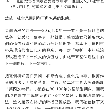
一個重大危機導致社會體制崩潰，推翻文化與社會基
礎，由此打開重建之路（第四次轉折）；
然後，社會又回到和平與繁榮的狀態。
這個過程的時長——80到100年——並不是一個隨意的
數字，它反映一個事實，那就是，整個過程乃被各代人
們的價值觀與相應的權力分配所塑造。基本上，這四重
格局理論代表四代人的興衰。每一次「轉折」中的統治
階級塑造了下一代人的價值觀，由此帶來整個過程中的
下一個階段、下一次轉折。
把這個模式套在美國，看來合理，但似是而非。根據作
者的講法，美國的革命、內戰、第二次世界大戰都屬於
「第四次轉折」，都處在80-100年的循環週期內。而我
們現在處在二戰結束後約73年的階段，根據班農的說
法，進入第四次轉折的時機已經成熟，我們確信接下來
社會將會瓦解，之後，一條重建新美國之路被打開。