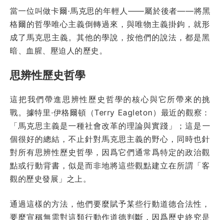
當一位叫做卡爾·馬克思的年輕人——屬於後者——將黑
格爾的哲學唯心主義倒轉過來，與唯物主義掛鉤，就形
成了馬克思主義。其他的學說，按他們的說法，都是黑
暗、血腥、壓迫人的歷史。
思辨性歷史哲學
這把我們帶進思辨性歷史哲學的核心與它所帶來的挑
戰。據特里·伊格爾頓（Terry Eagleton）最近的觀察：
「馬克思主義是一種社會改革的理論與實踐」；這是一
個很好的總結，不止針對馬克思主義的野心，同時也針
對所有思辨性歷史哲學，因爲它們通常爲特定的政治觀
點或行動背書，似是而非地將這些觀點建立在所謂「客
觀的歷史發展」之上。
通過這樣的方法，他們要麼賦予某些行動道德合法性，
要麼宣稱無需對這類行動作道德判斷，因爲歷史終究是