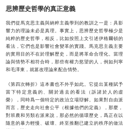
思辨歷史哲學的真正意義
我們從馬克思主義與納粹主義學到的教訓之一是：具影
響力的理論未必是真理。事實上，思辨歷史哲學極少是
純粹的歷史哲學，相反，比如按照上文引述伊格爾頓的
看法，它們也是影響社會變革的實踐。馬克思主義主要
的實用目的不在於理解歷史，而是將革命合理化。當理
論與情勢不相符合時，那些有權力慾望的人，例如列寧
和毛澤東，就篡改理論來配合情勢。
《第四次轉折》這本書也不外乎如此。它提出某種賦予
當下特定意義的、關於過去的看法（訴諸於人的虛
榮），同時爲一個特定的政治立場辯解。如果對自由派
而言，歷史走向社會公平（根據他們的定義），那麼，
對班農和另類右派來說，那必然的循環歷史，爲正在以
隨意的暴力輕慢、破壞、終至推翻已建立的秩序的做法