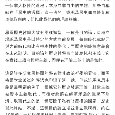
一個非人格性的過程，本身並非自由的主體。那些自稱
站在「歷史的選擇」這一邊的，或認爲歷史傾向於某種
道德取向的，即以此爲他們的理論根據。
思辨歷史哲學大致有兩種類型，一種是目的論，這種立
場認爲歷史是以特定的方式向前發展，每個時代或紀元
與之前時代相比有根本性的變化，而歷史的終極意義會
在未來顯明。目的論的歷史哲學傾向於烏托邦主義，它
在實踐上趨向極權主義，即便在理論上並非總是如此。
這是許多研究黑格爾的學者對其政治哲學的看法，而黑
格爾對拿破崙的評語也印證了這一點。但或許馬克思主
義是最明顯的例子，根據它的歷史發展理論，封建主義
被資本主義取代，而後者終將在經濟矛盾的重壓下崩
潰，取而代之的是一種廢除了私有財產權的國家，歷史
就此終結。不過，這種目的論立場並非左派獨有。約在
30年前，一位現代黑格爾主義者，弗朗西斯·福山，曾作