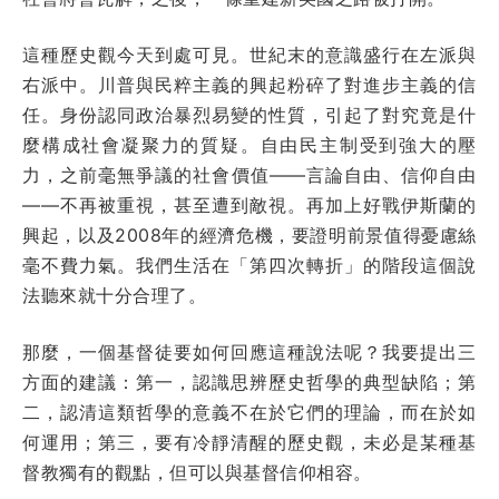
這種歷史觀今天到處可見。世紀末的意識盛行在左派與
右派中。川普與民粹主義的興起粉碎了對進步主義的信
任。身份認同政治暴烈易變的性質，引起了對究竟是什
麼構成社會凝聚力的質疑。自由民主制受到強大的壓
力，之前毫無爭議的社會價值——言論自由、信仰自由
——不再被重視，甚至遭到敵視。再加上好戰伊斯蘭的
興起，以及2008年的經濟危機，要證明前景值得憂慮絲
毫不費力氣。我們生活在「第四次轉折」的階段這個說
法聽來就十分合理了。
那麼，一個基督徒要如何回應這種說法呢？我要提出三
方面的建議：第一，認識思辨歷史哲學的典型缺陷；第
二，認清這類哲學的意義不在於它們的理論，而在於如
何運用；第三，要有冷靜清醒的歷史觀，未必是某種基
督教獨有的觀點，但可以與基督信仰相容。