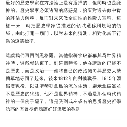
最好的歷史學家在方法論上是有選擇的，但同時也是謙
抑的。歷史學家必須逃避的誘惑是，捨棄對過去做中肯
的評估與解釋，反而對未來做全面性的推斷與宣稱。這
樣一來，就把歷史學家從描述的領域遷移到規範的領
域，由此打開一扇門，以對未來的猜測，相對化當下行
爲的道德標準。
這讓我們再回到黑格爾。當他指著拿破崙稱其爲世界精
神時，遊戲就結束了。到這個時候，他在講論的已經不
是歷史，而是政治——他將自己的政治傾向與歷史大勢
簡單地等同了起來。後來1812年的對俄戰爭、1815年滑
鐵盧戰役、以及聖赫勒拿島的流放生活，顯示拿破崙並
不是歷史的終結。他不是世界精神，不過是那個時代精
神的一個例子罷了。這是受到或左或右的思辨歷史哲學
誘惑的基督徒們應該好好汲取的教訓。