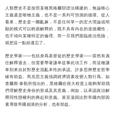
人類歷史不是按照某種黑格爾辯證法構建的，無論唯心
主義還是唯物主義，也不是一系列可預測的循環。從人
看來，歷史是一團亂麻，不是任何單一的宏大理論或明
顯的模式可以輕易解釋的，既不具有內在的道德屬性，
也不傾向某種特定的倫理。而一旦我們面臨政治危險，
就把這一點給遺忘了。
歷史學家——包括身爲基督徒的歷史學家——當然有責
任解釋過去，但需要帶著謙卑從事此項工作，而這種謙
卑則來自於對歷史混亂本性的承認。許多思辨歷史哲學
確有助益。馬克思主義強調經濟因素改變人類行爲。如
查爾斯·泰勒所指出的，黑格爾在很大程度上能夠幫助我
們理解歷史身份的形成及其意義，例如，以承認政治解
釋同性戀權利的興起和意義。甚至湯因比對帝國內部因
素導致帝國崩潰的分析，也有助益。