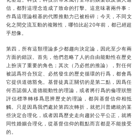
信，都對這理念造成了致命的打擊。這意味著兩件事：
作爲這理論根基的代際推動力已被粉碎；今天，不同文
化之間交流互動的複雜性，哪怕比起20年前，都已經超
乎想像。
第四，所有這類理論多少都趨向決定論，因此至少有兩
方面的錯誤。首先，他們忽略了人的自由能動性在歷史
上扮演了重要的角色；其次（乃必然的推論），對任何
被認爲符合預定、必然發生的歷史循環的行爲，都會爲
它提供道德豁免。基督徒真正關切的是第二點，因爲任
何否認個人道德能動性的理論，或者將行爲的倫理狀態
評估標準轉移爲思辨歷史的理論，都與基督信仰相抵
觸。只是因爲我們處於第四次轉折，就把川普總統的某
些決定合理化，或者因爲歷史走向趨於公平公正，就將
同性婚姻合理化，從基督信仰的觀點而言都是不能接受
的。