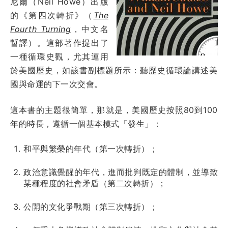
尼爾（Neil Howe）出版
的《第四次轉折》（
The
Fourth Turning
，中文名
暫譯）。這部著作提出了
一種循環史觀，尤其運用
於美國歷史，如該書副標題所示：聽歷史循環論講述美
國與命運的下一次交會。
這本書的主題很簡單，那就是，美國歷史按照80到100
年的時長，遵循一個基本模式「發生」：
和平與繁榮的年代（第一次轉折）；
政治意識覺醒的年代，進而批判既定的體制，並導致
某種程度的社會矛盾（第二次轉折）；
公開的文化爭戰期（第三次轉折）；