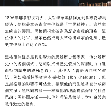
1806年耶拿戰役前夕，大哲學家黑格爾見到拿破崙騎馬
經過，便指著拿破崙宣告他就是「世界精神」。這並非
無緣由的謬讚。黑格爾視拿破崙爲歷史進程的頂峯。這
位偉大的將軍、皇帝已然成爲大革命後國家的化身，歷
史在他身上達到了終點。
黑格爾無疑是最具影響力的思辨歷史哲學家，他分辨歷
史中的各個模式，想藉以找出歷史發展的深層動力（進
而找到歷史的終極意義）。其他人也曾做過同樣的嘗
試，例如穆斯林學者伊本·赫勒敦（Ibn Khaldun），但
是黑格爾的影響不可估量。接續他的門生通常被分成兩
個支派：黑格爾右派——根據他的理論提倡保守的社會
思想；黑格爾左派——以他的理論爲根基，對社會與宗
教作激進的批判。