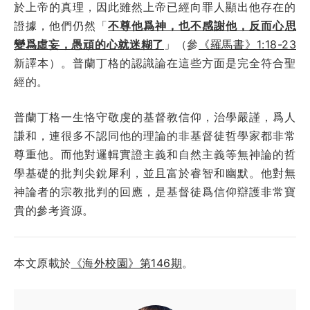
於上帝的真理，因此雖然上帝已經向罪人顯出他存在的
證據，他們仍然「
不尊他爲神，也不感謝他，反而心思
變爲虛妄，愚頑的心就迷糊了
」（參
《羅馬書》1:18-23
新譯本）。普蘭丁格的認識論在這些方面是完全符合聖
經的。
普蘭丁格一生恪守敬虔的基督教信仰，治學嚴謹，爲人
謙和，連很多不認同他的理論的非基督徒哲學家都非常
尊重他。而他對邏輯實證主義和自然主義等無神論的哲
學基礎的批判尖銳犀利，並且富於睿智和幽默。他對無
神論者的宗教批判的回應，是基督徒爲信仰辯護非常寶
貴的參考資源。
本文原載於
《海外校園》第146期
。