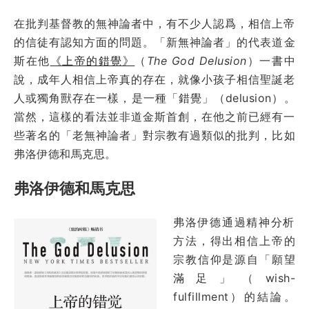
在批判基督教的無神論者中，有不少人認爲，相信上帝
的信徒有認知方面的問題。
「新無神論者」
的代表道金
斯在他
《上帝的錯覺》
（
The God Delusion
）一書中
說，成年人相信上帝真的存在，就像小孩子相信聖誕老
人或獨角獸存在一樣，是一種
「錯覺」
（delusion）。
當然，這樣的看法並非道金斯首創，在他之前已經有一
些著名的
「老無神論者」
對宗教有過類似的批判，比如
弗洛伊德和馬克思。
弗洛伊德和馬克思
弗洛伊德通過精神分析
方法，得出相信上帝的
宗教信仰是源自「願望
滿足」（wish-
fulfillment）的結論。