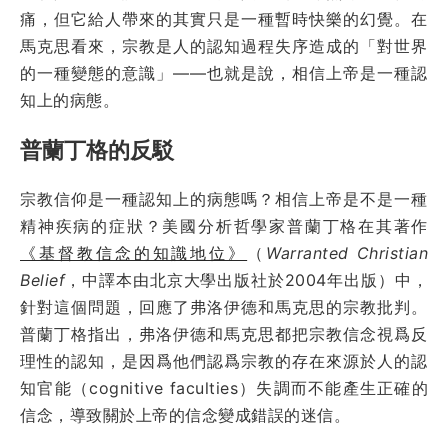
痛，但它給人帶來的其實只是一種暫時快樂的幻覺。在
馬克思看來，宗教是人的認知過程失序造成的「對世界
的一種變態的意識」——也就是說，相信上帝是一種認
知上的病態。
普蘭丁格的反駁
宗教信仰是一種認知上的病態嗎？相信上帝是不是一種
精神疾病的症狀？美國分析哲學家普蘭丁格在其著作
《基督教信念的知識地位》
（
Warranted Christian
Belief
，中譯本由北京大學出版社於2004年出版）中，
針對這個問題，回應了弗洛伊德和馬克思的宗教批判。
普蘭丁格指出，弗洛伊德和馬克思都把宗教信念視爲反
理性的認知，是因爲他們認爲宗教的存在來源於人的認
知官能（cognitive faculties）失調而不能產生正確的
信念，導致關於上帝的信念變成錯誤的迷信。