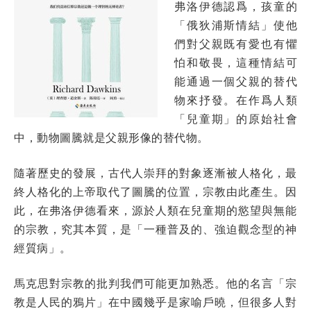
弗洛伊德認爲，孩童的
「俄狄浦斯情結」使他
們對父親既有愛也有懼
怕和敬畏，這種情結可
能通過一個父親的替代
物來抒發。在作爲人類
「兒童期」的原始社會
中，動物圖騰就是父親形像的替代物。
隨著歷史的發展，古代人崇拜的對象逐漸被人格化，最
終人格化的上帝取代了圖騰的位置，宗教由此產生。因
此，在弗洛伊德看來，源於人類在兒童期的慾望與無能
的宗教，究其本質，是「一種普及的、強迫觀念型的神
經質病」。
馬克思對宗教的批判我們可能更加熟悉。他的名言「宗
教是人民的鴉片」在中國幾乎是家喻戶曉，但很多人對