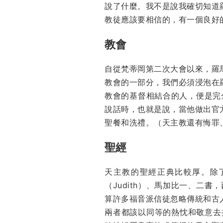
說了什麼。我不是說我確切知道
教徒應該要相信的，有一個良好
教會
自從梵蒂岡第二次大會以來，羅
教會的一部分，我們必須浸泡在
教會的基督相結合的人，便是完全
說話時，也就是說，當他做出官
聖餐和洗禮。（天主教還有悔罪
聖經
天主教的聖經正典比較厚。除了
（Judith）、馬加比一、二書
算許多福音派信徒忽略傳統和古
兩者都該以同等的熱忱和敬意去接