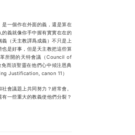
，是一個作在外面的義，還是算在
入的義就像你手中握有實實在在的
稱義（天主教譯爲成義）不只是上
些也是好事，但是天主教把這些算
的天特會議（Council of
赦免而須聖靈在他們心中傾注恩典
fication, canon 11）
和社會議題上共同努力？經常會。
還有一些重大的教義使他們分裂？