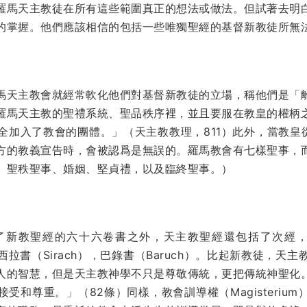
羅馬天主教徒在所有這些範圍真正的想法或做法。但試著去明
的掌握。他們應該相信的包括一些唯獨聖經的基督新教徒所無
馬天主教會就經常軟化他們對基督新教徒的立場，稱他們是「
羅馬天主教的聖禮系統、聖品秩序裡，並且要服在教皇的權柄
加入了教會的團體。」（天主教教理，811）此外，當教皇從他的寶
方的教義宣告時，會被認爲是無誤的。羅馬教會有七樣聖事，
、聖秩聖事、婚姻、堅貞禮，以及臨終聖事。）
新教聖經的六十六卷書之外，天主教聖經還包括了次經，如
，西拉書（Sirach），巴錄書（Baruch）。比起新教徒，
人的智慧，但是天主教神學不只是尊敬傳統，更把傳統神聖化
受和尊重。」（82條）同樣，教會訓導權（Magisteriu