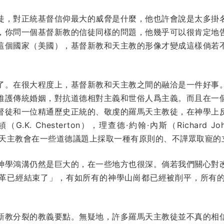
徒，對正統基督信仰最大的威脅是什麼，他也許會說是太多掛
，你問一個基督新教的信徒同樣的問題，他幾乎可以很肯定地
這個國家（美國），基督新教和天主教的形像才變成這樣倘若
了。在很大程度上，基督新教和天主教之間的融洽是一件好事
維護傳統婚姻，對抗道德相對主義和世俗人爲主義。而且在一
督徒和一位精通歷史正統的、敬虔的羅馬天主教徒，在神學上
. Chesterton），理查德·約翰·內斯（Richard Jo
我很尊重天主教會在一些道德議題上採取一種有原則的、不譁眾取寵
神學鴻溝仍然是巨大的，在一些地方也很深。倘若我們關心對
革已經結束了」，有如所有的神學山崗都已經被削平，所有
新教分裂的教義要點。無疑地，許多羅馬天主教徒並不真的相