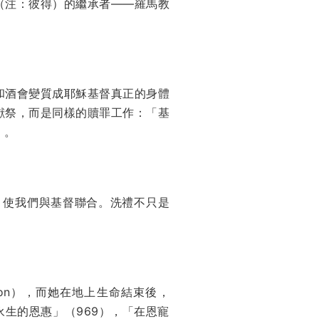
（注：彼得）的繼承者——羅馬教
和酒會變質成耶穌基督真正的身體
獻祭，而是同樣的贖罪工作：「基
）。
，使我們與基督聯合。洗禮不只是
tion），而她在地上生命結束後，
生的恩惠」（969），「在恩寵