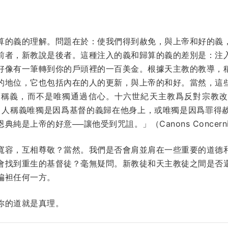
算的義的理解。問題在於：使我們得到赦免，與上帝和好的義
前者，新教說是後者。這種注入的義和歸算的義的差別是：注
好像有一筆轉到你的戶頭裡的一百美金。根據天主教的教導，
的地位，它也包括內在的人的更新，與上帝的和好。當然，這
義，而不是唯獨通過信心。十六世紀天主教爲反對宗教改革所開
人說：人稱義唯獨是因爲基督的義歸在他身上，或唯獨是因爲罪得
帝的好意──讓他受到咒詛。」（Canons Concerning Justi
寬容，互相尊敬？當然。我們是否會肩並肩在一些重要的道德
會找到重生的基督徒？毫無疑問。新教徒和天主教徒之間是否
偏袒任何一方。
你的道就是真理。