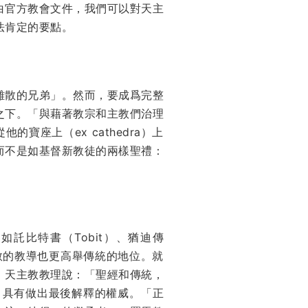
白官方教會文件，我們可以對天主
法肯定的要點。
離散的兄弟」。然而，要成爲完整
之下。「與藉著教宗和主教們治理
座上（ex cathedra）上
而不是如基督新教徒的兩樣聖禮：
託比特書（Tobit）、猶迪傳
天主教的教導也更高舉傳統的地位。就
。天主教教理說：「聖經和傳統，
m）具有做出最後解釋的權威。「正