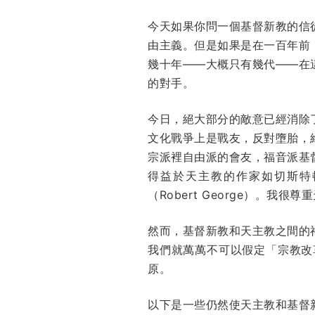
今天如果你問一個基督新教的信
由主義。但是如果是在一百年前
幾十年——大概只有幾代——在
的對手。
今日，絕大部分的敵意已經消除
文化戰爭上是戰友，反對墮胎，
宗派裡自由派的會友，福音派基
得益於天主教的作家如切斯特頓（G.K
（Robert George）。
然而，基督新教和天主教之間的
我們就萬萬不可以假定「宗教改
原。
以下是一些仍然使天主教和基督