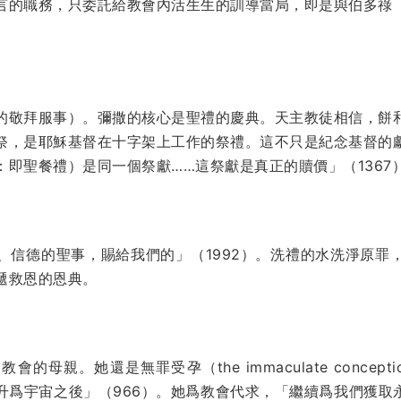
言的職務，只委託給教會內活生生的訓導當局，即是與伯多祿
的敬拜服事）。彌撒的核心是聖禮的慶典。天主教徒相信，餅
祭，是耶穌基督在十字架上工作的祭禮。這不只是紀念基督的
即聖餐禮）是同一個祭獻……這祭獻是真正的贖價」（1367
、信德的聖事，賜給我們的」（1992）。洗禮的水洗淨原罪
遞救恩的恩典。
母親。她還是無罪受孕（the immaculate concep
升爲宇宙之後」（966）。她爲教會代求，「繼續爲我們獲取永