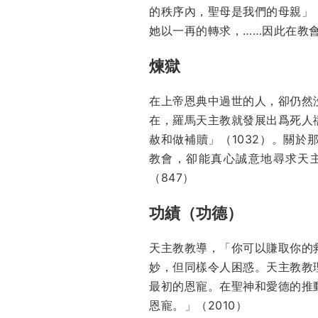
的秩序內，聖母是我們的母親」
她以一再的轉求，……因此在教
煉獄
在上帝恩典中過世的人，卻仍然
在，羅馬天主教就發展出爲死人
赦和做補贖」（1032）。關
教會，卻能真心誠意地尋求天
（847）
功績（功德）
天主教教導，「你可以賺取你的
妙，但同樣令人困惑。天主教教
最初的恩寵。在聖神和愛德的推
恩寵。」（2010）