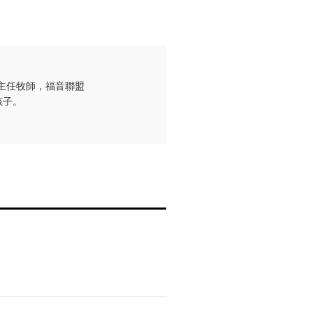
主任牧師，福音聯盟
孩子。