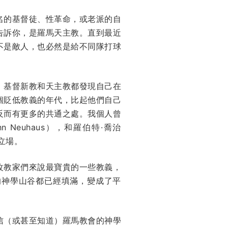
名的基督徒、性革命，或老派的自
告訴你，是羅馬天主教。直到最近
不是敵人，也必然是給不同隊打球
。基督新教和天主教都發現自己在
個貶低教義的年代，比起他們自己
反而有更多的共通之處。我個人曾
hn Neuhaus），和羅伯特·喬治
的立場。
改教家們來說最寶貴的一些教義，
的神學山谷都已經填滿，變成了平
信（或甚至知道）羅馬教會的神學