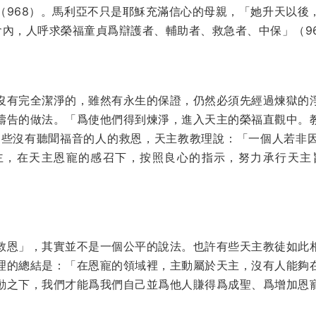
（968）。馬利亞不只是耶穌充滿信心的母親，「她升天以後
會內，人呼求榮福童貞爲辯護者、輔助者、救急者、中保」（9
沒有完全潔淨的，雖然有永生的保證，仍然必須先經過煉獄的
禱告的做法。「爲使他們得到煉淨，進入天主的榮福直觀中。
於那些沒有聽聞福音的人的救恩，天主教教理說：「一個人若非
主，在天主恩寵的感召下，按照良心的指示，努力承行天主
救恩」，其實並不是一個公平的說法。也許有些天主教徒如此
理的總結是：「在恩寵的領域裡，主動屬於天主，沒有人能夠
動之下，我們才能爲我們自己並爲他人賺得爲成聖、爲增加恩