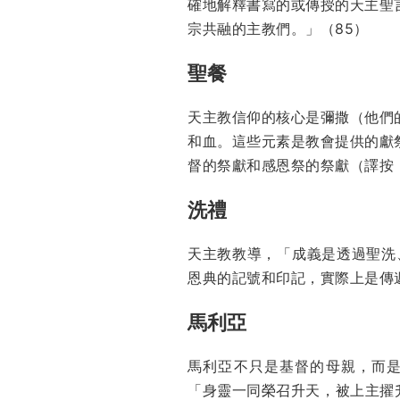
確地解釋書寫的或傳授的天主聖
宗共融的主教們。」（85）
聖餐
天主教信仰的核心是彌撒（他們
和血。這些元素是教會提供的獻
督的祭獻和感恩祭的祭獻（譯按：
洗禮
天主教教導，「成義是透過聖洗
恩典的記號和印記，實際上是傳
馬利亞
馬利亞不只是基督的母親，而是教會的
「身靈一同榮召升天，被上主擢