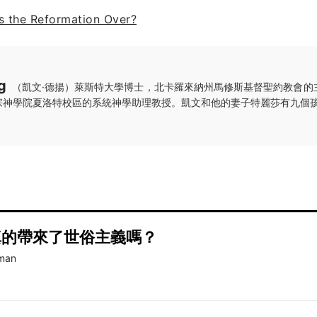
Is the Reformation Over?
g
（凱文·德揚）萊斯特大學博士，北卡羅來納州馬修斯基督聖約教會的
宗神學院夏洛特校區的系統神學助理教授。凱文和他的妻子特麗莎有九個
真的帶來了世俗主義嗎？
eman