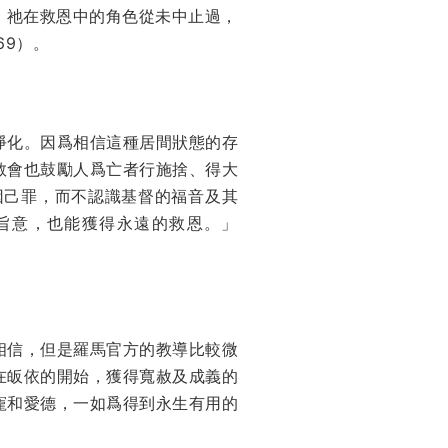
，祂在救恩中的角色從未中止過，
69）。
淨化。因爲相信這種居間狀態的存
教會也鼓勵人爲亡者行施捨、得大
因己罪，而不認識基督的福音及其
旨意，也能獲得永遠的救恩。」
相信，但是羅馬官方的教導比較微
在皈依的開始，獲得寬赦及成義的
寵和愛德，一如爲得到永生有用的