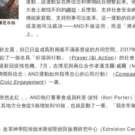
運動，該運動旨在將信念和憐憫結合聯繫起來。
大會上都找不到的
綱領
：反墮胎、支持社會安全
傳統家庭觀、支持刑事司法改革。這一運動的目
或某個司法裁決——AND不做這些，而是「將
上。」
向於左翼，但已日益成爲對兩黨不滿基督徒的共同空間。2017
D發起了一個名爲「祈禱與行動」（
Prayer (&) Action
）的社會
新冠疫情危機。7月，吉博尼與兩位合作者邁克爾·威爾（Mich
出版了《憐憫與信念：AND運動如何指導忠心的公民行動》（
Compass
l Civic Engagement
）一書。
走紅，」AND執行董事會成員科里·波特（Kori Porte
名粉絲，其地方分會從5個增加到10個，也就是翻了一番。「我非
院埃德米斯頓聖經與族裔研究中心（Edmiston Center for th