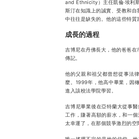
and Ethnicity）主任凱倫
斯汀在知識上的誠實、受教和自
中往往是缺失的。他的這些特質
成長的過程
吉博尼在丹佛長大，他的爸爸在
傳記。
他的父親和祖父都曾想從事法
麼。1999年，他高中畢業，
進入該校法學院學習。
吉博尼畢業後在亞特蘭大從事醫
工作，賺著高額的薪水，和一個
太幸運了，在那個競爭激烈的空
唯一搖擺不定的是他的信仰。他