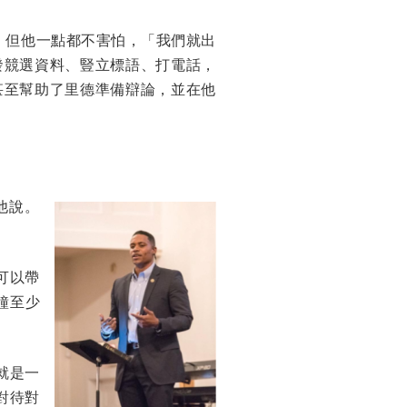
。但他一點都不害怕，「我們就出
發競選資料、豎立標語、打電話，
甚至幫助了里德準備辯論，並在他
他說。
可以帶
鐘至少
就是一
對待對