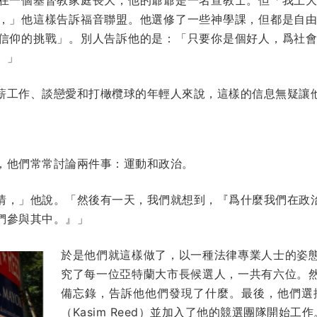
，」他這樣告訴福音聯盟。他選修了一些神學課，但都是自
信仰的挑戰」。別人告訴他的是：「只要你是個好人，爲社
。」
薪工作、談戀愛和打橄欖球的年輕人來說，這樣的信息無疑讓
，他們常常討論兩件事：運動和政治。
情，」他說。「然後有一天，我們就想到，『爲什麼我們在政
們參與其中。』」
於是他們就這樣做了，以一種法律專業人士的姿
究了每一位亞特蘭大市長候選人，一共有六位。
備忘錄，告訴他他們發現了什麼。最後，他們選
（Kasim Reed）並加入了他的競選團隊開始工作