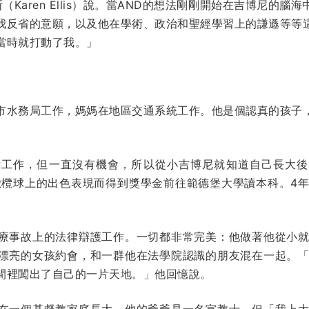
·埃利斯（Karen Ellis）說。當AND的想法剛剛開始在吉博
我反省的意願，以及他在學術、政治和聖經學習上的謙遜等等
當時就打動了我。」
市水務局工作，媽媽在地區交通系統工作。他是個認真的孩子
律工作，但一直沒有機會，所以從小吉博尼就知道自己長大後
因橄欖球上的出色表現而得到獎學金前往範德堡大學讀本科。4
療事故上的法律辯護工作。一切都非常完美：他做著他從小
漂亮的女孩約會，和一群他在法學院認識的朋友混在一起。
間裡闖出了自己的一片天地。」他回憶說。
在一個基督教家庭長大，他的爺爺是一名宣教士。但「我上