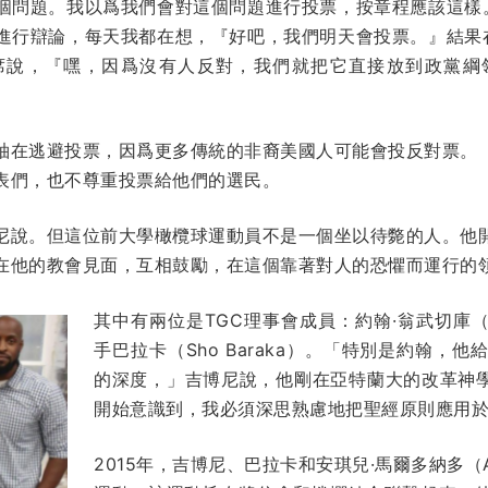
個問題。我以爲我們會對這個問題進行投票，按章程應該這樣
進行辯論，每天我都在想，『好吧，我們明天會投票。』結果
席說，『嘿，因爲沒有人反對，我們就把它直接放到政黨綱
袖在逃避投票，因爲更多傳統的非裔美國人可能會投反對票。
表們，也不尊重投票給他們的選民。
尼說。但這位前大學橄欖球運動員不是一個坐以待斃的人。他
在他的教會見面，互相鼓勵，在這個靠著對人的恐懼而運行的
其中有兩位是TGC理事會成員：約翰·翁武切庫（Jo
手巴拉卡（Sho Baraka）。「特別是約翰，
的深度，」吉博尼說，他剛在亞特蘭大的改革神學
開始意識到，我必須深思熟慮地把聖經原則應用
2015年，吉博尼、巴拉卡和安琪兒·馬爾多納多（Ang