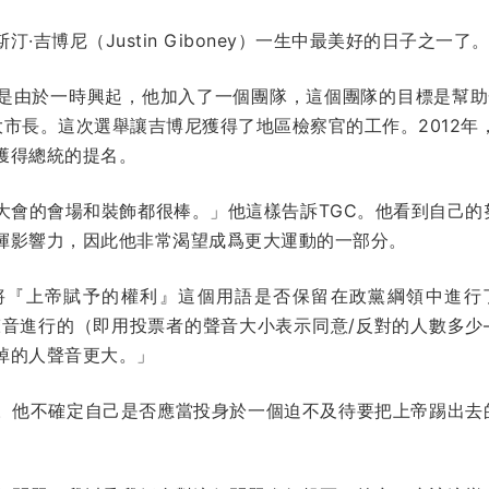
·吉博尼（Justin Giboney）一生中最美好的日子之一了
是由於一時興起，他加入了一個團隊，這個團隊的目標是幫助
亞特蘭大市長。這次選舉讓吉博尼獲得了地區檢察官的工作。2012
獲得總統的提名。
大會的會場和裝飾都很棒。」他這樣告訴TGC。他看到自己的
揮影響力，因此他非常渴望成爲更大運動的一部分。
將『上帝賦予的權利』這個用語是否保留在政黨綱領中進行
聲音進行的（即用投票者的聲音大小表示同意/反對的人數多少
掉的人聲音更大。」
。他不確定自己是否應當投身於一個迫不及待要把上帝踢出去