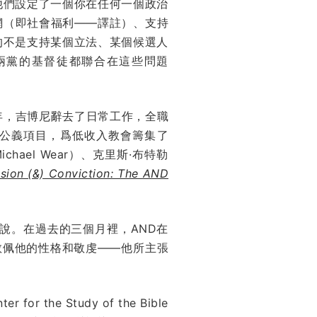
他們設定了一個你在任何一個政治
網（即社會福利——譯註）、支持
的不是支持某個立法、某個候選人
兩黨的基督徒都聯合在這些問題
年，吉博尼辭去了日常工作，全職
公義項目，爲低收入教會籌集了
ael Wear）、克里斯·布特勒
ion (&) Conviction: The AND
r）說。在過去的三個月裡，AND在
常敬佩他的性格和敬虔——他所主張
e Study of the Bible