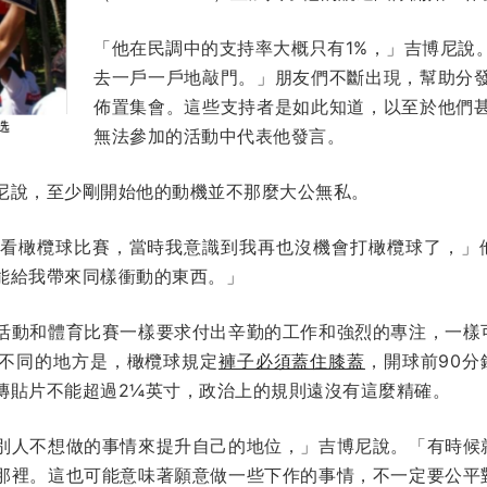
「他在民調中的支持率大概只有1%，」吉博尼說
去一戶一戶地敲門。」朋友們不斷出現，幫助分
佈置集會。這些支持者是如此知道，以至於他們
無法參加的活動中代表他發言。
尼說，至少剛開始他的動機並不那麼大公無私。
看橄欖球比賽，當時我意識到我再也沒機會打橄欖球了，」
能給我帶來同樣衝動的東西。」
活動和體育比賽一樣要求付出辛勤的工作和強烈的專注，一樣
不同的地方是，橄欖球規定
褲子必須蓋住膝蓋
，開球前90分
傳貼片不能超過2¼英寸，政治上的規則遠沒有這麼精確。
別人不想做的事情來提升自己的地位，」吉博尼說。「有時候
那裡。這也可能意味著願意做一些下作的事情，不一定要公平