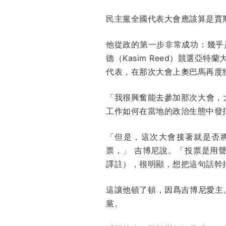
民主黨全國代表大會應該算是賈斯汀
他從政的第一步非常成功：幾乎
德（Kasim Reed）競選
代表，在那次大會上奧巴馬再度
「我很興奮能去參加那次大會，
工作如何在當地的政治生態中發
「但是，這次大會接著就是否
票，」 吉博尼說。「投票是用
譯註），很明顯，想把這句話幹
這讓他頓了頓，因爲吉博尼愛主
黨。