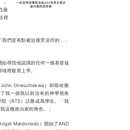
。」
在最
領裡
「我們是有點被迫接受這些的，」
開始尋找他認識的任何一個基督徒
領域裡敬畏上帝。
hn Onwuchekwa）和嘻哈樂
他給了我一個我以前沒有的神學視角
院（RTS）註冊成爲學生。「我
於我這種政治家的角色。」
el Maldonado）開始了AND