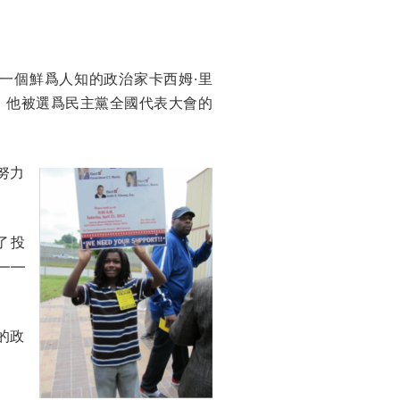
。
一個鮮爲人知的政治家卡西姆·里
年，他被選爲民主黨全國代表大會的
努力
了投
——
的政