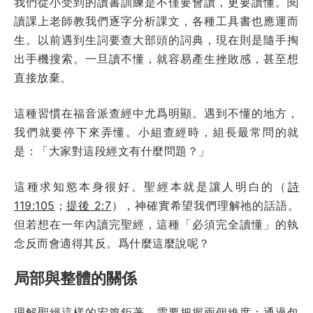
我們從小受到的讀書訓練是不僅要會讀，更要讀懂。閱
讀課上老師教我們逐字分析課文，各種工具書也應運而
生。以前遇到生詞要查大部頭的詞典，現在則是隨手掏
出手機搜索。一旦讀不懂，就容易產生挫敗感，甚至想
直接放棄。
這種習慣在福音派查經中尤爲明顯。遇到不懂的地方，
我們就要停下來弄懂。小組查經時，組長最常問的就
是：「大家對這段經文有什麼問題？」
這種求知慾本身很好。聖經本就是讓人明白的（
詩
119:105
；
提後 2:7
），神確實希望我們理解祂的話語。
但若想在一年內讀完聖經，這種「必須完全讀懂」的執
念反而會適得其反。爲什麼這麼說呢？
局部與整體的關係
理解聖經這樣的宏篇鉅著，需要把握兩個維度：通過包