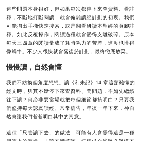
這些問題本身很好，但如果每次都停下來查資料、看註
釋，不斷地打斷閱讀，就會偏離讀經計劃的初衷。我們
可能掏出手機快速搜索，或是翻看研讀本聖經的頁腳註
釋。如此反覆操作，閱讀過程就會變得支離破碎。原本
每天三四章的閱讀量成了耗時耗力的苦差，進度也慢得
像蝸牛。不少人很快就會落後於計劃，最終徹底放棄。
慢慢讀，自然會懂
我們不妨換個角度想想。讀
《利未記》14 章
這類難懂的
經文時，與其不斷停下來查資料、問問題，不如先繼續
往下讀？何必非要當場就把每個細節都搞明白？只要我
們堅持每天認真讀經、常常禱告，年復一年下來，神自
然會讓我們漸漸明白其中的真意。
這種「只管讀下去」的做法，可能有人會覺得這是一種
屬靈上的輕慢。「讀不懂還讀，這樣做合適嗎？難道不