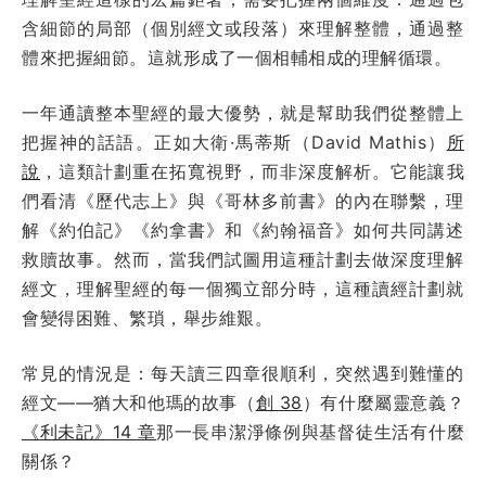
含細節的局部（個別經文或段落）來理解整體，通過整
體來把握細節。這就形成了一個相輔相成的理解循環。
一年通讀整本聖經的最大優勢，就是幫助我們從整體上
把握神的話語。正如大衛·馬蒂斯（David Mathis）
所
說
，這類計劃重在拓寬視野，而非深度解析。它能讓我
們看清《歷代志上》與《哥林多前書》的內在聯繫，理
解《約伯記》《約拿書》和《約翰福音》如何共同講述
救贖故事。然而，當我們試圖用這種計劃去做深度理解
經文，理解聖經的每一個獨立部分時，這種讀經計劃就
會變得困難、繁瑣，舉步維艱。
常見的情況是：每天讀三四章很順利，突然遇到難懂的
經文——猶大和他瑪的故事（
創 38
）有什麼屬靈意義？
《利未記》14 章
那一長串潔淨條例與基督徒生活有什麼
關係？