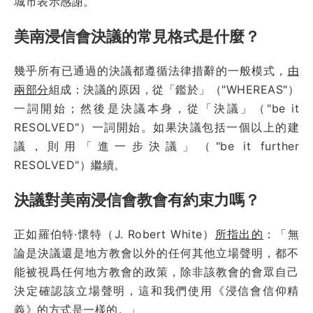
城市表示感謝。
美南浸信會決議的常見格式是什麼？
幾乎所有已通過的決議都遵循法律措辭的一般模式，
由
兩部分
組成：決議的原因，從「鑑於」（"WHEREAS"）
一詞開始；然後是決議本身，從「決議」（"be it
RESOLVED"）一詞開始。如果決議包括一個以上的建
議，則用「進一步決議」（"be it further
RESOLVED"）繼續。
決議對美南浸信會教會有約束力嗎？
正如羅伯特·懷特（J. Robert White）
所指出的
：「無
論是決議還是地方教會以外的任何其他立場聲明，都不
能被視爲任何地方教會的政策，除非該教會的會眾自己
決定確認該立場聲明，這和我們使用《浸信會信仰精
義》的方式是一樣的。」