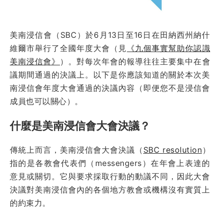
美南浸信會（SBC）於6月13日至16日在田納西州納什
維爾市舉行了全國年度大會（見
《九個事實幫助你認識
美南浸信會》
）。對每次年會的報導往往主要集中在會
議期間通過的決議上。以下是你應該知道的關於本次美
南浸信會年度大會通過的決議內容（即便您不是浸信會
成員也可以關心）。
什麼是美南浸信會大會決議？
傳統上而言，美南浸信會大會決議（
SBC resolution
）
指的是各教會代表們（messengers）在年會上表達的
意見或關切。它與要求採取行動的動議不同，因此大會
決議對美南浸信會內的各個地方教會或機構沒有實質上
的約束力。