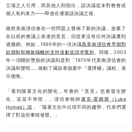
立場之人引用，而其他人則指出，該決議從未對教會或
個人有約束力——即使在通過該決議之後。
雖然美南浸信會在一些問題上發佈了新的決議，放棄了
在以前的會議上表達的意見，但從來沒有任何決議遭到
過撤銷。例如，1995年的一項決議
爲美南浸信會早期對
奴隸制和種族隔離的支持道歉並請求寬恕
。同樣，2003
年一項關於墮胎的決議則是對「1970年代美南浸信會的
決議和聲明……推動了羅訴韋德案中『選擇權』議程」表
示後悔。
「看到隨著文化的變化，年會的『意見』也會發生變
化，這並不奇怪，」浸信會牧師
盧克·霍姆斯（Luke
Homes）說
，「隨著文化中出現不同的趨勢，代表們選
擇了對這些事情發聲。」