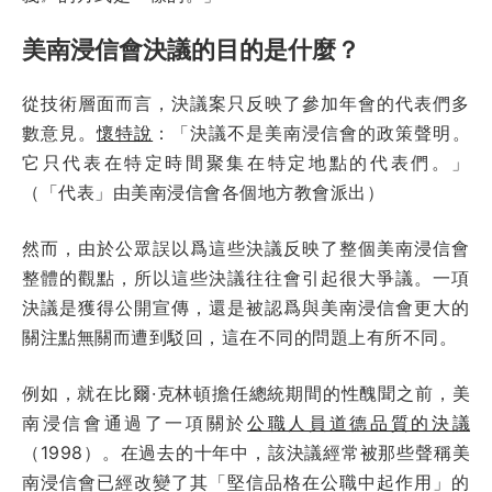
美南浸信會決議的目的是什麼？
從技術層面而言，決議案只反映了參加年會的代表們多
數意見。
懷特說
：「決議不是美南浸信會的政策聲明。
它只代表在特定時間聚集在特定地點的代表們。」
（「代表」由美南浸信會各個地方教會派出）
然而，由於公眾誤以爲這些決議反映了整個美南浸信會
整體的觀點，所以這些決議往往會引起很大爭議。一項
決議是獲得公開宣傳，還是被認爲與美南浸信會更大的
關注點無關而遭到駁回，這在不同的問題上有所不同。
例如，就在比爾·克林頓擔任總統期間的性醜聞之前，美
南浸信會通過了一項關於
公職人員道德品質的決議
（1998）。在過去的十年中，該決議經常被那些聲稱美
南浸信會已經改變了其「堅信品格在公職中起作用」的