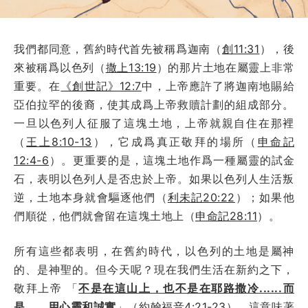
我們都同意，舊約時代首先被稱爲迦南（
創11:31
），後
來被稱爲以色列（
撒上13:19
）的那片土地在屬靈上非常
重要。在
《創世記》12:7
中，上帝應許了將迦南地賜給
亞伯拉罕的後裔，使其成爲上帝救贖計劃的組成部分。
一旦以色列人征服了這塊土地，上帝就親自住在那裡
（
王上8:10-13
），它成爲真正敬拜的場所（
申命記
12:4-6
）。更重要的是，這塊土地作爲一種屬靈的試金
石，表明以色列人是否忠於上帝。如果以色列人生活叛
逆，土地本身就會驅逐他們（
利未記20:22
）；如果他
們順從，他們就會留在這塊土地上（
申命記28:11
）。
所有這些都表明，在舊約時代，以色列的土地是屬神
的、是神聖的。但今天呢？現在我們生活在新約之下，
敬拜上帝 「
不是在這山上，也不是在耶路撒冷......而
是......用心靈和誠實
」（
約翰福音4:21-23
），這意味著