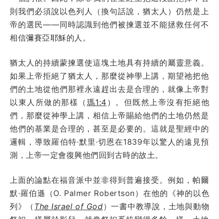
則我們必須說以色列人（換句話說，猶太人）仍然是上
帝的選民——同時認識到他們被揀選並不能拯救任何不
相信彌賽亞耶穌的人。
猶太人的持續蒙揀選使這塊土地具有持續的屬靈意義。
如果上帝拒絕了猶太人，那麼從神學上講，期望祂把他
們的土地從他們那裡永遠趕出去是合理的，就像上帝對
以東人所做的那樣（
瑪1:4
）。但既然上帝沒有拒絕他
們，那麼從神學上講，相信上帝賜給他們的土地仍然是
他們的基業是合理的，甚至是必要的。這就是聖經中的
邏輯，導致羅伯特·默里·切恩在1839年以驚人的遠見預
測，上帝一定會復興他們回到古時的故土。
上面的論點在福音派中並非得到普遍接受。例如，帕爾
默·羅伯遜（O. Palmer Robertson）在他的《神的以色
列》（
The Israel of God
）一書中教導說，土地與動物