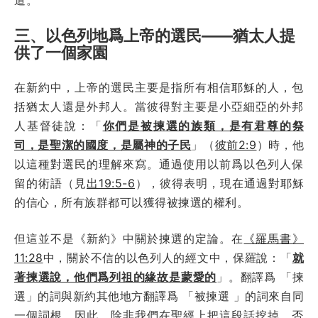
三、以色列地爲上帝的選民——猶太人提
供了一個家園
在新約中，上帝的選民主要是指所有相信耶穌的人，包
括猶太人還是外邦人。當彼得對主要是小亞細亞的外邦
人基督徒說：「
你們是被揀選的族類，是有君尊的祭
司，是聖潔的國度，是屬神的子民
」（
彼前2:9
）時，他
以這種對選民的理解來寫。通過使用以前爲以色列人保
留的術語（見
出19:5-6
），彼得表明，現在通過對耶穌
的信心，所有族群都可以獲得被揀選的權利。
但這並不是《新約》中關於揀選的定論。在
《羅馬書》
11:28
中，關於不信的以色列人的經文中，保羅說：「
就
著揀選說，他們爲列祖的緣故是蒙愛的
」。翻譯爲 「揀
選」的詞與新約其他地方翻譯爲 「被揀選 」的詞來自同
一個詞根。因此，除非我們在聖經上把這段話挖掉，否