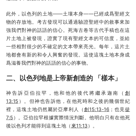
此外，以色列的土地——土壤本身——已經成爲聖經文
物的存放地。考古發現可以通過驗證聖經中的敘事來加
強我們對神的話語的信心。死海古卷等古代手稿也在這
片土地上被發現，證實了現有聖經文本的可信度，並給
一些相對很少的不確定的文本帶來亮光。每年，這片土
地都會有新的和令人興奮的發現。這使這塊土地本身成
爲滋養我們對神的話語的信心的事物。
二、以色列地是上帝新創造的 「樣本」
神告訴亞伯拉罕，他和他的後代將繼承迦南（
創
13:15
）。但神也告訴他，在他死時和之後的幾個世紀
裡，這塊土地仍然屬於亞摩利人（
創15:13-16
；也見
徒
7:5
）。亞伯拉罕根據實際情況判斷。他明白只有在他死
後以色列才能得到這塊土地（
來11:13
）。