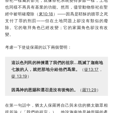
祭祀一樣屬於影兒，就像祭祀系統變得多餘一樣，土地
也同樣不再具有基業的功能。然而，儘管動物祭祀在聖
經中被明確廢除（
來10:18
）——因爲是耶穌的贖罪之死
支付了罪的刑罰——但在土地問題上卻沒有類似的廢
除。它的敬拜角色已經改變；它的家園角色卻沒有改
變。
考慮一下使徒保羅的以下兩個聲明：
這以色列民的神揀選了我們的祖宗...既滅了迦南地
七族的人，就把那地分給他們爲業。
（
徒13:17
，
徒 13:19
）
因爲神的恩賜和選召是沒有後悔的。
（
羅11:29
）
在第一句話中，猶太人保羅將自己與未信的猶太聽眾相
提並論（「我們的祖宗」），他說迦南地是神所賜的產