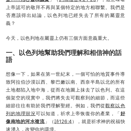
上帝認可的敬拜不再與某個特定的地方相聯繫。我們是
否應該得出結論，以色列地已經失去了所有的屬靈意
義？
今天，以色列地在屬靈上仍有三個方面意義重大。
一、以色列地幫助我們理解和相信神的話
語
想像一下，如果在第一世紀末，一個可怕的地質事件導
致阿拉伯沙漠以西、黎巴嫩以南、西奈半島以北的所有
土地都陷入地中海，從而在地圖上抹去了以色列。在這
個架空的現實中，我們將失去可觀察到的細節，而這些
細節往往有助於我們理解聖經。例如，我們從
觀察以色
列的地理狀況
可以知道，祈求上帝恢復你的產業，「
好
像南地的河水複流
」（
詩126:4
），就是祈求神的祝福快
速湧入，改變你的環境。