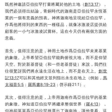
既然神邀請亞伯拉罕打量將屬於他的土地（
創13:17
），
我們必須得出結論，青銅時代的迦南是亞伯拉罕永恆基
業的一個有意義的預表。神將迦南地呈現給亞伯拉罕，
作爲他將得到的東西的一種樣品，就像冰激凌店提供給
顧客的一小勺冰激凌試嘗杯。這在今天仍有兩個方面的
意義。
首先，值得注意的是，神用土地作爲亞伯拉罕未來基業
的象徵。上帝希望亞伯拉罕能夠俯視大地，而不是仰望
天空。對於新基督徒（和一些老基督徒）來說，我們往
往很驚訝我們將永遠生活在地上，而不是在天上。
創世
記13:17
可以和其他經文並列指出永生在地上（例如，
馬
太福音5:5
；
羅馬書8:19-23
；啓示錄21:1）。
其次，值得注意的是，上帝用迦南作爲亞伯拉罕的基業
的象徵。神知道亞伯拉罕將繼承整個世界（
羅4:13
），
但祂卻單單爲亞伯拉罕挑選出了迦南地，讓他查看。這