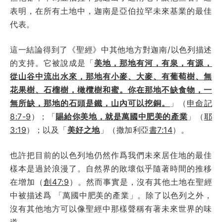
表明，在所有土地中，迦南是亞伯拉罕未來基業的最佳
代表。
這一結論得到了《聖經》中其他地方對迦南/以色列描述
的支持。它被說成是「
美地，那地有河，有泉，有源，
從山谷中流出水來，那地有小麥、大麥、有葡萄樹、無
花果樹、石榴樹，橄欖樹和蜜。你在那地不缺食物，一
無所缺，那地的石頭是鐵，山內可以挖銅。
」（
申命記
8:7-9
）；「
賜給你美地，就是萬國中肥美的產業
」（
耶
3:19
）；以及「
美好之地
」（撒加利亞
書7:14
）。
也許把目前的以色列地仍然作爲我們未來居住地的最佳
樣本是過於浪漫了。自然界的敗壞似乎隨著時間的推移
在增加（
創47:9
）。然而事實是，沒有其他土地在聖經
中被描述爲 「萬國中肥美的產業」。除了以色列之外，
沒有其他地方可以像聖經中那樣聲稱有著未來世界的味
道。