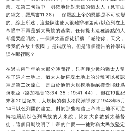
業。在第二句話中，明確地針對未信的猶太人（見前面
的經文，
羅馬書11:28
），保羅說上帝的恩賜是不可改變
的。綜上所述，這些陳述使人很難辯稱迦南/以色列在上
帝眼中不再是猶太民族的基業。任何提出這種論點的人
都需要證明說，一個猶太基督徒祈禱 「感謝你，天父，
帶我們在故土復國 」是錯誤的。但是這個禱告的神學錯
誤在哪裡呢？
在過去兩千年的大部分時間裡，只有極少數的猶太人留
在了這片土地上。猶太人從這塊土地上的分散可以被認
爲是第二次流亡，是由於他們大規模地拒絕接受耶穌爲
彌賽亞（
路加福音13:34-35
；19:41-44）。但在19世紀
末和20世紀初，大規模的猶太移民潮導致了1948年5月
14日以色列國的建立。對於那些相信上帝將土地不可逆
轉地賜給以色列民族的人來說，比如大多數猶太基督
徒，這個日期說明了上帝的仁愛——祂對猶太民族堅定