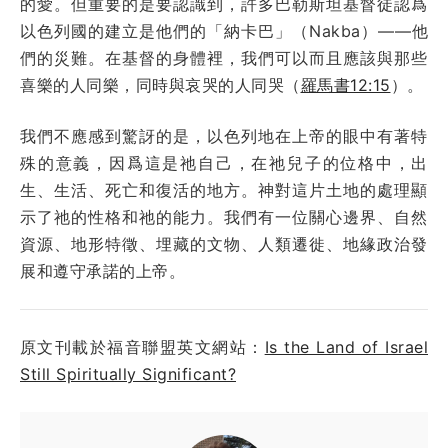
的愛。但重要的是要認識到，許多巴勒斯坦基督徒認爲
以色列國的建立是他們的「納卡巴」（Nakba）——他
們的災難。在基督的身體裡，我們可以而且應該與那些
喜樂的人同樂，同時與哀哭的人同哭（
羅馬書12:15
）。
我們不應感到驚訝的是，以色列地在上帝的眼中有著特
殊的意義，因爲這是祂自己，在祂兒子的位格中，出
生、生活、死亡和復活的地方。神對這片土地的處理顯
示了祂的性格和祂的能力。我們有一位關心邊界、自然
資源、地形特徵、埋藏的文物、人類遷徙、地緣政治發
展和遵守承諾的上帝。
原文刊載於福音聯盟英文網站：
Is the Land of Israel
Still Spiritually Significant?