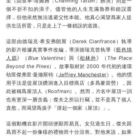
里（由查寧·塔圖姆〔Channing Tatum〕飾演）則是一
個不折不扣的浪子。儘管他的人生充滿魯莽和錯誤選
擇，但他依然無法逃避父性本能。他真心渴望爲家人提
供生活所需，只是走上了一條錯誤的道路。
這部由德瑞克·希安弗朗斯（Derek Cianfrance）執導
的影片根據真實事件改編，導演德瑞克曾執導《
藍色情
人節
》（
Blue Valentine
）與《
松林外
》（
The Place
Beyond the Pines
）。故事取材於 2000 年代初的連環
劫匪傑弗里·曼徹斯特（
Jeffrey Manchester
）。他的慣
用手法是從屋頂鑽洞進入目標商店（多爲麥當勞），因
此被稱爲屋頂人（Roofman）。然而，片名中屋頂一詞
也有更深一層含義：傑夫之所以行竊，並不是爲了個人
貪慾，而渴望爲孩子「撐起一個家（屋頂）」。
這個動機在影片開頭便顯而易見。女兒過生日，傑夫因
爲買不起一份像樣的禮物而十分沮喪。對他來說，如果