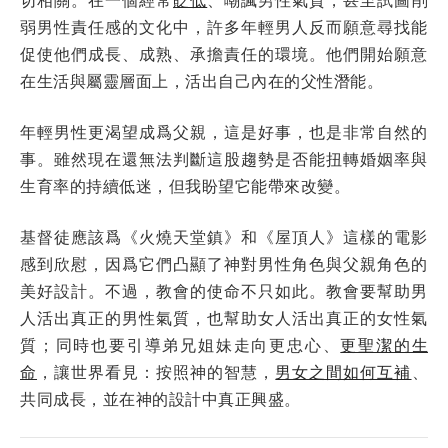
弱男性責任感的文化中，許多年輕男人反而願意尋找能
促使他們成長、成熟、承擔責任的環境。他們開始願意
在生活與屬靈層面上，活出自己內在的父性潛能。
年輕男性更渴望成爲父親，這是好事，也是非常自然的
事。雖然現在還無法判斷這股趨勢是否能扭轉婚姻率與
生育率的持續低迷，但我盼望它能帶來改變。
基督徒應該爲《火燒天堂鎮》和《屋頂人》這樣的電影
感到欣慰，因爲它們凸顯了神對男性角色與父親角色的
美好設計。不過，教會的使命不只如此。教會要幫助男
人活出真正的男性氣質，也幫助女人活出真正的女性氣
質；同時也要引導弟兄姐妹走向更忠心、
更聖潔的生
命
，讓世界看見：按照神的智慧，
男女之間如何互補
、
共同成長，並在神的設計中真正興盛。