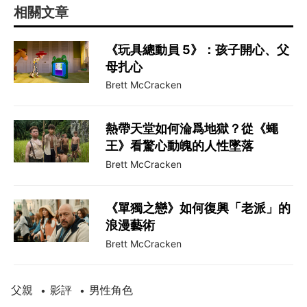
相關文章
《玩具總動員 5》：孩子開心、父
母扎心
Brett McCracken
熱帶天堂如何淪爲地獄？從《蠅
王》看驚心動魄的人性墜落
Brett McCracken
《單獨之戀》如何復興「老派」的
浪漫藝術
Brett McCracken
父親
影評
男性角色
•
•