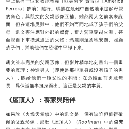
車上還有一位女教師瑪麗（亞美莉卡·費雷拉〔America
Ferrera〕飾演）隨行。瑪麗在危難中自然地承擔起母親
的角色，與凱文的父親形像互補。雖然兩人之前素未謀
面，但在這場災難中，他們不約而同地成了孩子們的父
母：凱文專注應對外部的威脅，奮力駕車穿越火海，甚
至親自下車撲滅逼近的火焰；瑪麗則溫柔地安撫、照顧
孩子們，幫助他們在恐懼中平靜下來。
凱文並非完美的父親形像，但影片精準地刻畫出一個重
要的真理：神造男人（即使是那些單身或沒有孩子的男
人），賜給他們一種父性的本能：在危險面前勇敢無
畏，爲保護無辜挺身而出。這正是父親的本質。
《屋頂人》：養家與陪伴
如果說《火燒天堂鎮》中的凱文是一個有缺陷但值得敬
佩的父親形像，那麼《屋頂人》（
Roofman
）中的傑弗