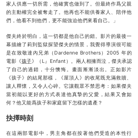
家人供應一切所需，他確實也做到了。但最終作爲父親
的主動權完全被奪走了。他再也不能供養家人、陪伴他
們，他看不到他們，更不能強迫他們來看自己。」
傑夫終於明白，這一切都是他自己的錯。影片的最後一
幕描繪了莉到監獄探望傑夫的情景，我覺得導演很可能
是在致敬達內兄弟（Dardenne Brothers）2005 年的
電影《
孩子
》（L』Enfant）。兩人相擁而泣，傑夫承認
了自己的過錯，十分懊悔。畫面漸漸淡出。正如影片
《孩子》的結尾那樣，《屋頂人》的收尾既充滿救贖、
讓人釋懷，又令人心碎。它讓觀眾不禁思考：如果傑夫
當初能以更好的方式表達他真摯的父愛，結果又會如
何？他又能爲孩子和家庭留下怎樣的遺產？
抉擇時刻
在這兩部電影中，男主角都在按著他們受造的本性行