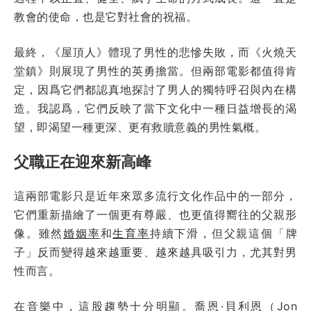
教會的使命，也是它對社會的祝福。
最終，《屋頂人》體現了男性的悲慘失敗，而《火燒天
堂鎮》則展現了男性的英勇擔當。但兩部電影都值得肯
定，因爲它們都認真地探討了男人的獨特呼召與內在構
造。我認爲，它們反映了當下文化中一種日益增長的渴
望，即渴望一種更深、更有救贖意義的男性氣概。
父職正在迎來新高峰
這兩部電影只是近年來眾多流行文化作品中的一部分，
它們重新描繪了一個更有尊嚴、也更值得嚮往的父親形
像。雖然
婚姻率
和
生育率
持續下滑，但父親這個「牌
子」反而變得越來越重要、越來越具吸引力，尤其對男
性而言。
在音樂中，這股趨勢十分明顯。喬恩·貝利恩（Jon