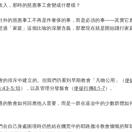
收入，那時的慈惠事工會變成什麼樣？
對外的慈惠事工不再是件奢侈的事，而是必須的事——其實它
想過「家庭」這個比喻的深層含義，那麼現在就是開始踐行家
。
會的排斥中建立的。但我們仍看到早期教會「凡物公用」（
使徒
43-5:10
），以及管理分發飯食（
使徒行傳6:1-7
）。
適的教會如何回應他人需要，而是一群在逼迫中的少數群體如
們在自己身處困境時仍然給在饑荒中的耶路撒冷教會慷慨的幫