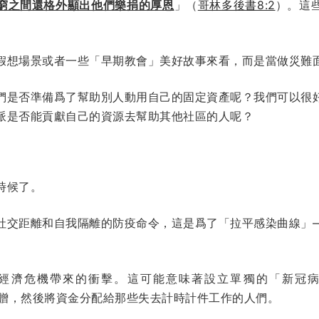
窮之間還格外顯出他們樂捐的厚恩
」（
哥林多後書8:2
）。這
假想場景或者一些「早期教會」美好故事來看，而是當做災難
們是否準備爲了幫助別人動用自己的固定資產呢？我們可以很
派是否能貢獻自己的資源去幫助其他社區的人呢？
時候了。
社交距離和自我隔離的防疫命令，這是爲了「拉平感染曲線」
危機帶來的衝擊。這可能意味著設立單獨的「新冠病毒災難基金
捐贈，然後將資金分配給那些失去計時計件工作的人們。