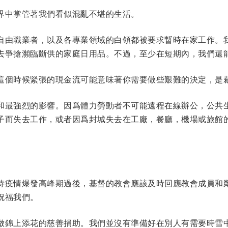
界中掌管著我們看似混亂不堪的生活。
自由職業者，以及各專業領域的白領都被要求暫時在家工作。
去爭搶瀕臨斷供的家庭日用品。不過，至少在短期內，我們還
這個時候緊張的現金流可能意味著你需要做些艱難的決定，是
和最強烈的影響。因爲體力勞動者不可能遠程在線辦公，公共
子而失去工作，或者因爲封城失去在工廠，餐廳，機場或旅館
待疫情爆發高峰期過後，基督的教會應該及時回應教會成員和
祝福我們。
做錦上添花的慈善捐助。我們並沒有準備好在別人有需要時雪