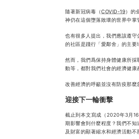
隨著新冠病毒（
COVID-19
）的
神仍在這個墮落敗壞的世界中掌
也有很多人提出，我們應該遵守
的社區是踐行「愛鄰舍」的主要
然而，我們爲保持身體健康所採
動等，都對我們社會的經濟健康
改善經濟的呼籲並沒有防疫那麼
迎接下一輪衝擊
截止到本文寫成（2020年3月
期影響會到什麼程度？我們不知
及財富的顯著縮水和經濟活動不