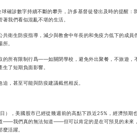
全球確診數字持續不斷的攀升，許多基督徒發出及時的提醒：
管著我們看似混亂不堪的生活。
公共衛生防疫指導，減少與教會中年長的和免疫力低下的成員
場所。
取的所有限制行爲——如關閉學校，避免外出聚餐，不旅遊，
產生了短期負面影響。
急迫，甚至可能與防疫建議截然相反。
16日），美國股市已經從幾週前的高點下跌近25%，經濟預
道——我們真的無法知道——但可以肯定的是在可預見的未來
那麼活躍。