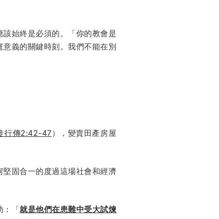
應該始終是必須的。「你的教會是
庭意義的關鍵時刻。我們不能在別
行傳2:42-47
），變賣田產房屋
何堅固合一的度過這場社會和經濟
助：「
就是他們在患難中受大試煉