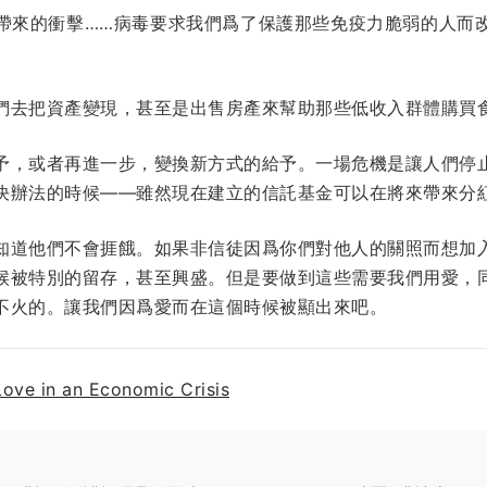
帶來的衝擊……病毒要求我們爲了保護那些免疫力脆弱的人而
們去把資產變現，甚至是出售房產來幫助那些低收入群體購買
予，或者再進一步，變換新方式的給予。一場危機是讓人們停
決辦法的時候——雖然現在建立的信託基金可以在將來帶來分
知道他們不會捱餓。如果非信徒因爲你們對他人的關照而想加
候被特別的留存，甚至興盛。但是要做到這些需要我們用愛，
不火的。讓我們因爲愛而在這個時候被顯出來吧。
Love in an Economic Crisis