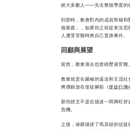
絕大多數人——失去整個季度的
到那時，教會對內的成員幫補和
個家庭」，如果你之前從來沒思
人遭受苦難時將自己置身事外。
回顧與展望
當然，教會過去也曾經歷過苦難
教會就是在嚴峻的逼迫和主流社
將價銀放在使徒腳前（
使徒行傳4:
那些經文不是在描述一間興旺舒
危機。
之後，保羅描述了馬其頓的信徒