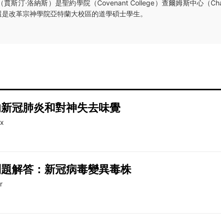
（賈斯汀·洛納斯）是聖約學院（Covenant College）查爾姆斯中心（Chalme
還是改革宗神學院亞特蘭大校區的道學碩士學生。
的新冠肺炎和對神失去味覺
ax
問題解答：新冠病毒變異毒株
r