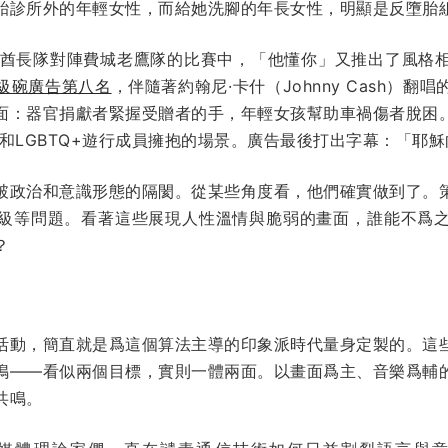
胎診所外的年輕女性，而給她洗腳的年長女性，明顯是反墮胎
斯城酋長隊對陣費城老鷹隊的比賽中，「他懂你」又推出了風格
級碗廣告第八名
，伴隨著約翰尼·卡什（Johnny Cash）翻
面：器官捐獻者緊握受贈者的手，年輕女孩幫助車禍傷者脫困
和LGBTQ+遊行成員擁抱的場景。廣告最後打出字幕：「耶
破政治和意識形態的隔閡。從某些角度看，他們確實做到了。
、階級等問題。看著這些展現人性溫情與脆弱的畫面，誰能不爲
？
活動，簡直就是爲這個算法主導的印象派時代量身定製的。這
鳴——看似兩個目標，實則一體兩面。以畫面爲主、音樂爲輔
共鳴。