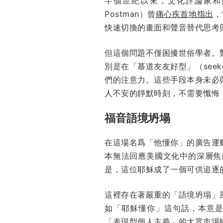
半個世紀以來，文化評論家和
Postman）曾
痛心疾首地指出
，
快速切換的畫面和聲音替代思考
但這個問題不僅困擾世俗學者。
別是在「慕道友友好型」（seek
們的注意力。這些手段本身未必
人不安的靜默時刻，不需要懺悔
福音語境坍塌
在這場名爲「他懂你」的廣告運
本無法回應美國文化中的深層焦
是，這位耶穌成了一個可供追逐
這裡存在著嚴重的「語境坍塌」
如「耶穌懂你」這句話，本意
「表現型個人主義」的大眾市場