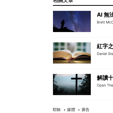
相關文章
AI 
Brett Mc
紅字
Daniel St
解讀
Open The
耶穌
媒體
廣告
•
•