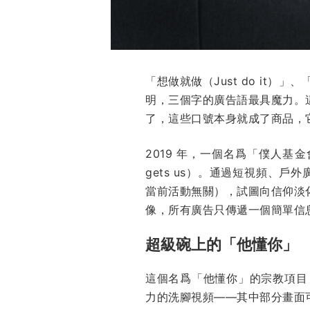
「想做就做（Just do it）」、「
明，三個字的廣告語最具魔力。
了，這些口號本身就成了商品，
2019 年，一個名爲「僕人基金會
gets us）。通過短視頻、戶外
當前活動無關），試圖向信仰淡
像，所有廣告只傳遞一個簡單信
超級碗上的「他懂你」
這個名爲「他懂你」的宗教項目
力的洗腳視頻——其中部分畫面