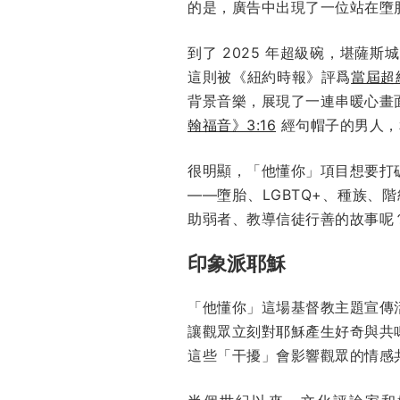
的是，廣告中出現了一位站在墮
到了 2025 年超級碗，堪薩
這則被《紐約時報》評爲
當屆超
背景音樂，展現了一連串暖心畫
翰福音》3:16
經句帽子的男人，
很明顯，「他懂你」項目想要打
——墮胎、LGBTQ+、種族
助弱者、教導信徒行善的故事呢
印象派耶穌
「他懂你」這場基督教主題宣傳
讓觀眾立刻對耶穌產生好奇與共
這些「干擾」會影響觀眾的情感