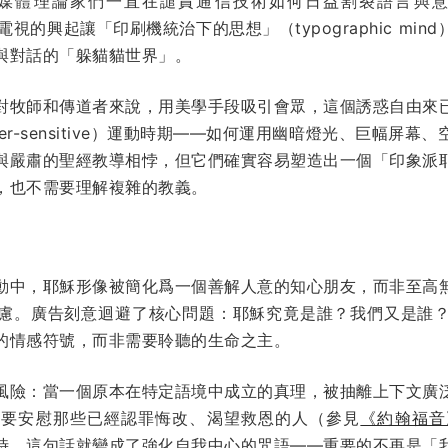
媒體理論家們一直在譴責通信技術如何日益割裂語言與意義的
電視的興起讓「印刷機統治下的思想」（typographic mi
與對話的「躲貓貓世界」。
對牧師和傳道者來說，用美學手段吸引會眾，這個誘惑自由來
er-sensitive）運動時期——如何運用幽暗燈光、巨幅屏
與嚴肅的聖經教導相悖，但它們確實容易塑造出一個「印象派
，也不需要理解複雜的教義。
動中，耶穌形像被簡化爲一個善解人意的知心朋友，而非至高
慮。廣告刻意迴避了核心問題：耶穌究竟是誰？我們又是誰
的情感符號，而非需要聆聽的生命之主。
風險：當一個原本在特定語境中成立的真理，被抽離上下文廣
是要安慰那些已經認罪悔改、渴望救恩的人（參見
《約翰福音》
時，這句話就變成了強化自我中心的咒語——重要的不再是「