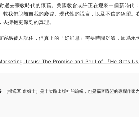
對逝去宗教時代的懷舊。美國教會或許正在迎來一個新時代
—救我們脫離自我的廢墟、現代性的謊言，以及不信的絕望。
，去擁抱更深刻的真理。
實容易被人記住，但真正的「好消息」需要時間沉澱，因爲永
Marketing Jesus: The Promise and Peril of 『He Gets U
s
（撒母耳·詹姆士）是十架路出版社的編輯，也是福音聯盟的專欄作家