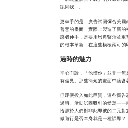
認同我」。
更棘手的是，廣告試圖彌合美國
善意的畫面，實際上製造了新的
惑者伸手，是要用恩典醫治並重
的根本革新，在這些模棱兩可的
過時的魅力
平心而論，「他懂你」並非一無
有偏見。那些簡短的畫面中蘊含
但即便投入如此巨資，這些廣告
過時。活動試圖吸引的受眾——
恰源於人們對非此即彼的二元對
傲遊行是否本身就是一種誤導？