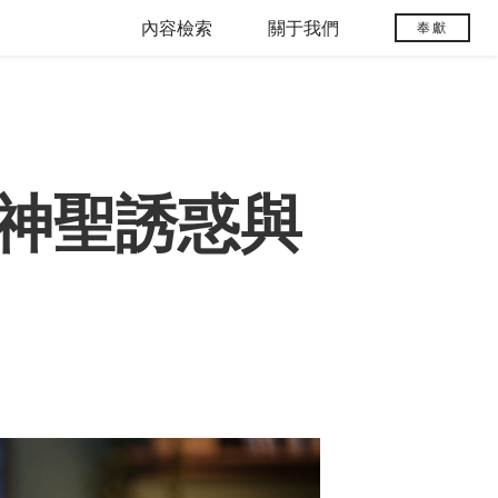
內容檢索
關于我們
奉獻
神聖誘惑與