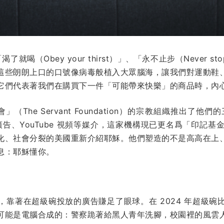
渴了就喝（Obey your thirst）」、「永不止步（Never st
這些朗朗上口的口號像病毒般植入大眾腦海，讓我們對運動鞋
它們代表著我們在購買下一件「可能帶來快樂」的商品時，內
」（The Servant Foundation）的宗教組織推出了
廣告、YouTube 視頻等媒介，這家機構現已更名爲「印記基金會」
化、社會分裂的美國重新介紹耶穌。他們塑造的不是高高在上
息：耶穌懂你。
，靠著在超級碗投放的廣告賺足了眼球。在 2024 年超級碗
可能是電腦合成的：警察跪著給黑人青年洗腳，校園裡的風雲