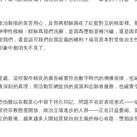
政治裂痕的良苦用心，反而將耶穌困在了紅藍對立的框架裡。
神學性模糊：耶穌爲我們洗腳，是因爲墮胎是種污穢，還是因
塑我們，還是認可我們自我定義的權利？福音原本對世俗自主
印象中都消失不見了。
是處。這些製作精良的廣告確實符合數字時代的傳播規律，也
著深刻的真理，而活動官網提供的資源和志願者服務，也確實
恐怕難以在觀眾心中留下持久印記。問題不在於表現形式——
那些宗教態度開放、政治立場進步的人群——正在日益萎縮。
立的厭倦。越來越多人開始質疑自由主義的核心命題：墮胎診