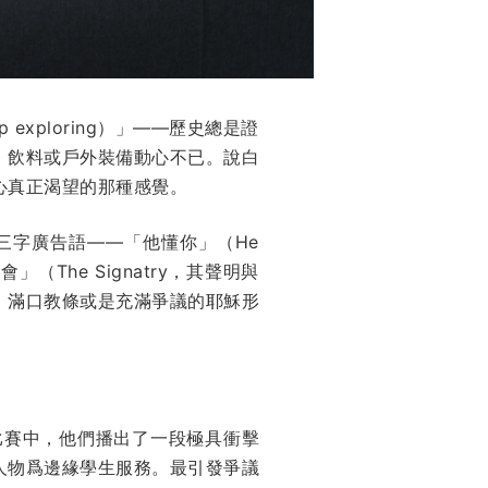
op exploring）」——歷史總是證
、飲料或戶外裝備動心不已。說白
心真正渴望的那種感覺。
他們的三字廣告語——「他懂你」（He
（The Signatry，其聲明與
、滿口教條或是充滿爭議的耶穌形
比賽中，他們播出了一段極具衝擊
人物爲邊緣學生服務。最引發爭議