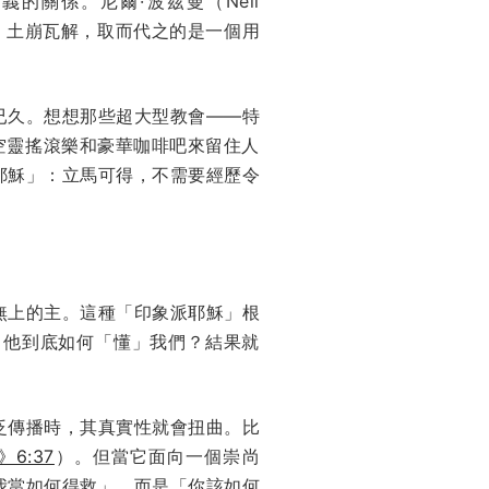
關係。尼爾·波茲曼（Neil
nd）土崩瓦解，取而代之的是一個用
已久。想想那些超大型教會——特
幕、空靈搖滾樂和豪華咖啡吧來留住人
耶穌」：立馬可得，不需要經歷令
無上的主。這種「印象派耶穌」根
？他到底如何「懂」我們？結果就
泛傳播時，其真實性就會扭曲。比
6:37
）。但當它面向一個崇尚
我當如何得救」，而是「你該如何