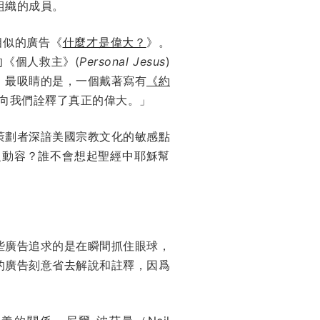
組織的成員。
相似的廣告《
什麼才是偉大？
》。
唱的《個人救主》(
Personal Jesus
)
。最吸睛的是，一個戴著寫有
《約
穌向我們詮釋了真正的偉大。」
策劃者深諳美國宗教文化的敏感點
之動容？誰不會想起聖經中耶穌幫
些廣告追求的是在瞬間抓住眼球，
的廣告刻意省去解說和註釋，因爲