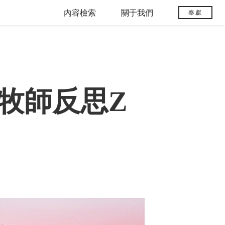
內容檢索
關于我們
奉獻
牧師反思Z