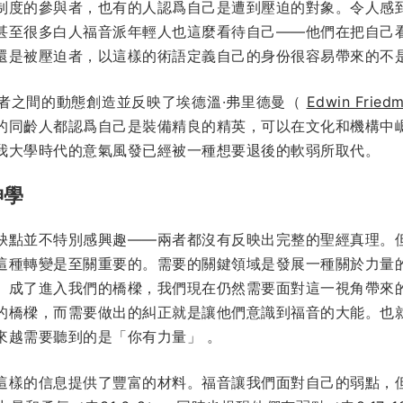
制度的參與者，也有的人認爲自己是遭到壓迫的對象。令人感
甚至很多白人福音派年輕人也這麼看待自己——他們在把自己
還是被壓迫者，以這樣的術語定義自己的身份很容易帶來的不
者之間的動態創造並反映了埃德溫·弗里德曼（
Edwin Fried
的同齡人都認爲自己是裝備精良的精英，可以在文化和機構中
我大學時代的意氣風發已經被一種想要退後的軟弱所取代。
神學
缺點並不特別感興趣——兩者都沒有反映出完整的聖經真理。
這種轉變是至關重要的。需要的關鍵領域是發展一種關於力量
）成了進入我們的橋樑，我們現在仍然需要面對這一視角帶來
的橋樑，而需要做出的糾正就是讓他們意識到福音的大能。也
來越需要聽到的是「你有力量」 。
這樣的信息提供了豐富的材料。福音讓我們面對自己的弱點，