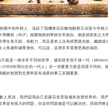
學校園中的年輕人，這給了我機會近距離地觀察正在當今年輕
大學團契（RUF）校園牧師的學校非常相似，都是精英私立大
些學生有天賦，有動力，而且基本上沒有經歷過失敗。繼續成
令人焦慮和威脅身份。可以說，這裡非常需要恩典的福音。
方面是一個非常不同的世界。儘管經常與千禧一代（Millenni
5—2009年間出生的一代人）在一些重要方面是與眾不同的
清醒的智慧對忠實和富有成果的事工至關重要。
同齡人來說，我們認爲自己是蒙召並受裝備來改變世界的。我
世界是有很大的問題，但這些問題都是可以解決的，而我們將