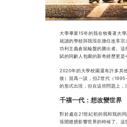
大學畢業15年的我在牧養著大
就讀的學校與我現在擔任改革宗
功利主義倉鼠輪盤的勝出者。這
賦的同齡人包圍的新奇經歷更是
2020年的大學校園還有許多其他
後）混爲一談，但Z世代（199
的形式出現，但在這些問題上，
千禧一代：想改變世界
對於處在21世紀初的我和我的
張開翅膀影響世界的時候了。這