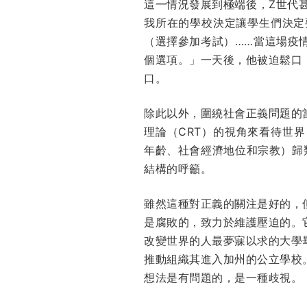
這一情況發展到極端後，Z世代
我所在的學校決定讓學生們決定
（選擇參加考試）……當這場疫
個選項。」一天後，他被迫鬆口
口。
除此以外，圍繞社會正義問題的
理論（CRT）的視角來看待世
年齡、社會經濟地位和宗教）歸
結構的呼籲。
雖然這種對正義的關注是好的，
是腐敗的，致力於維護壓迫的。
改變世界的人最夢寐以求的大學
推動組織其進入加州的公立學校
想法是有問題的，是一種歧視。