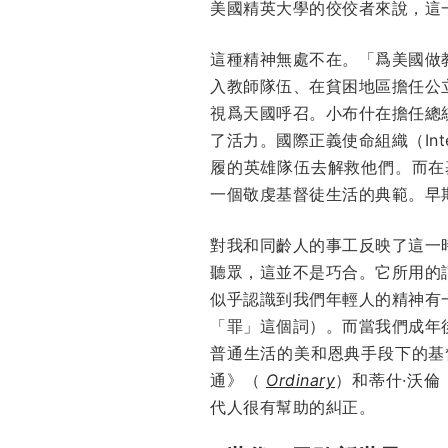
美國精英大學的佼佼者來說，這
這種精神無處不在。「爲美國做教師
入教師隊伍、在貧困地區擔任公
視爲天國呼召。小布什在擔任總
了活力。國際正義使命組織（Inter
履的英雄隊伍去解救他們。而在
一個敬虔基督徒生活的典範。早
對我和同齡人的事工反映了這一
聽眾，這並不是巧合。它所用的
似乎認識到我們年輕人的精神有
「罪」這個詞）。而當我們成年
普通生活的美和恩典手段下的基
通》（
Ordinary
）和蒂什·沃倫（
代人很有幫助的糾正。