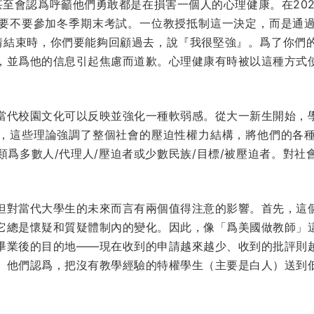
甚至會認爲呼籲他們勇敢都是在損害一個人的心理健康。在202
要不要參加冬季期末考試。一位教授抵制這一決定，而是通
情結束時，你們要能夠回顧過去，說『我很堅強』。爲了你們
，並爲他的信息引起焦慮而道歉。心理健康有時被以這種方式
當代校園文化可以反映並強化一種軟弱感。從大一新生開始，
界，這些理論強調了整個社會的壓迫性權力結構，將他們的各
類爲多數人/代理人/壓迫者或少數民族/目標/被壓迫者。對社
但對當代大學生的未來而言有兩個值得注意的影響。首先，這
它總是懷疑和質疑體制內的變化。因此，像「爲美國做教師」
畢業後的目的地——現在收到的申請越來越少、收到的批評則
。他們認爲，把沒有教學經驗的特權學生（主要是白人）送到