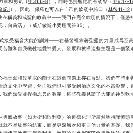
力量和勇氣（
申31:6-8
），同時也提醒他們有弱點（
申8:17-1
命記1
）。因此，保羅也可以在自己的軟弱中誇口（
林後11-12
映在稱義和成聖的教義中——我們在完全軟弱的情況下，僅憑
死，向義活」（威斯敏斯小要理問答35）。
式接受福音大能的訓練——在基督裡靠著聖靈的力量成爲至
受苦難和自我犧牲地愛神愛人。發展和教導這些主題是一個緊
心福音派和改革宗的圈子在這個問題上存在盲點。我們有時更
治療文化中學習，然而我們也可能受到治療文化的不當影響，
，我們熱愛並捍衛恩典的教義，這些教義見證了大能的神對軟
。
中勇氣故事（如大衛和歌利亞）的道德化理所當然地持謹慎態
就就不是故事的結束，而是更深層次和更自信力量的基礎。我
大衛代表他們取得勝利後，受驚的以色列軍隊會勇敢地站起來