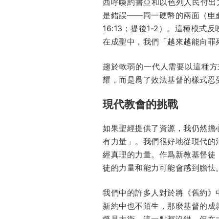
西呼喚約書亞和以色列人民付出
是錯誤——同一硬幣的兩面（
申
16:13
；
提後1-2
）。這種模式反
在成聖中，我們「越來越能向罪
趨於軟弱的一代人需要以這種方
耀，而是爲了效法基督的樣式忍
現代教會的挑戰
如果聖經提供了資源，我仍然擔
有力量」。我們很好地從現代的
經真理的力量。作爲新教基督徒
徒的力量和能力可能會感到膽怯
我們中的許多人對於將《舊約》
新約中也不陌生，那麼基督的成
督是大衛，這一點都沒錯。但在