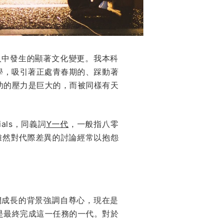
人中發生的顯著文化變更。我本科
學，吸引著正處青春期的、踩動著
功的壓力是巨大的，而被同樣有天
als，同義詞
Y一代
，一般指八零
。雖然對代際差異的討論經常以抱怨
們成長的背景強調自尊心，現在是
是最終完成這一任務的一代。對於