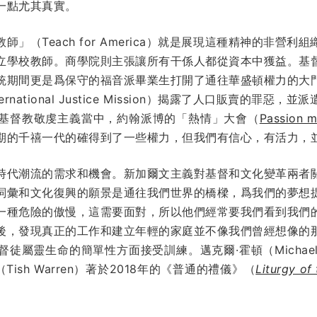
一點尤其真實。
」（Teach for America）就是展現這種精神的非營
立學校教師。商學院則主張讓所有干係人都從資本中獲益。基
統期間更是爲保守的福音派畢業生打開了通往華盛頓權力的大
national Justice Mission）揭露了人口販賣的罪
基督教敬虔主義當中，約翰派博的「熱情」大會（
Passion 
期的千禧一代的確得到了一些權力，但我們有信心，有活力，
時代潮流的需求和機會。新加爾文主義對基督和文化變革兩者
詞彙和文化復興的願景是通往我們世界的橋樑，爲我們的夢想
一種危險的傲慢，這需要面對，所以他們經常要我們看到我們
後，發現真正的工作和建立年輕的家庭並不像我們曾經想像的
督徒屬靈生命的簡單性方面接受訓練。
邁克爾·霍頓（Michae
Tish Warren）著於2018年的《普通的禮儀》（
Liturgy of