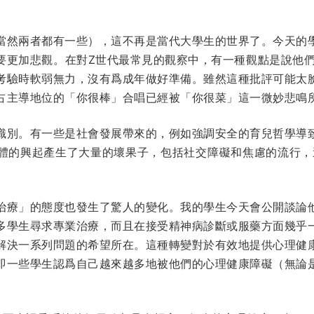
當然兩者都有一些），這不再是當代大學生的世界了。今天的
要更加悲觀。在對Z世代最常見的觀察中，有一種觀點是說他
考驗時軟弱無力，沒有爲成年做好準備。雖然這種批評可能太
占主導地位的「你很棒」合唱已經被「你很菜」這一微妙悲鳴
識別。有一些是社會發展帶來的，例如強調安全的育兒哲學導
體的興起產生了大量的壞果子，包括社交障礙和焦慮的流行，
治療」的態度也發生了驚人的變化。我的學生今天會公開談論
多學生尋求專業治療，而且在接受精神病診斷或服藥方面幾乎
解決一系列問題的希望所在。這種轉變對於有效地提供心理健
即一些學生認爲自己越來越多地被他們的心理健康障礙（無論
。