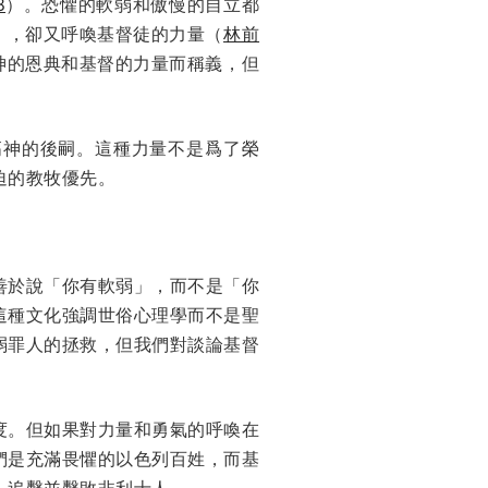
8
）。恐懼的軟弱和傲慢的自立都
），卻又呼喚基督徒的力量（
林前
神的恩典和基督的力量而稱義，但
高神的後嗣。這種力量不是爲了榮
迫的教牧優先。
善於說「你有軟弱」，而不是「你
這種文化強調世俗心理學而不是聖
弱罪人的拯救，但我們對談論基督
度。但如果對力量和勇氣的呼喚在
們是充滿畏懼的以色列百姓，而基
，追擊並擊敗非利士人。