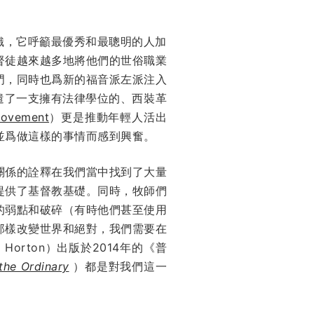
利組織，它呼籲最優秀和最聰明的人加
督徒越來越多地將他們的世俗職業
門，同時也爲新的福音派左派注入
惡，並派遣了一支擁有法律學位的、西裝革
movement
）更是推動年輕人活出
並爲做這樣的事情而感到興奮。
關係的詮釋在我們當中找到了大量
提供了基督教基礎。同時，牧師們
的弱點和破碎（有時他們甚至使用
那樣改變世界和絕對，
我們需要在
l Horton）出版於2014年的《普
 the Ordinary
）都是對我們這一