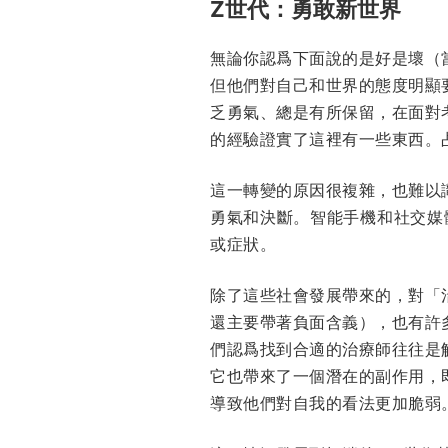
Z世代：勇敢新世界
無論你認爲下面說的是好是壞（
但他們對自己和世界的態度明顯
乏勇氣、總是有所保留，在面對
的經驗證實了這裡有一些東西。
這一轉變的原因很複雜，也難以
勇氣和決斷。智能手機和社交媒
或症狀。
除了這些社會發展帶來的，對「
還主要帶著負面含義），也有許
們認爲找到合適的治療師往往是
它也帶來了一個潛在的副作用，
導致他們對自我的看法更加脆弱