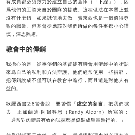
有成員都必須致力於建立自己的團隊（「下線」），因
爲他們的工資來自於團隊的提成。這種做法在本質上並
沒有什麼錯，如果誠信地去做，賣東西也是一個值得尊
敬的職業。但基督徒應該對我們所做的每件事都小心謹
慎，深思熟慮。
教會中的傳銷
我擔心的是，
從事傳銷的基督徒
有時會用聖經中的術語
來爲自己的私利和方法辯護。他們經常使用一些措辭，
把傳銷說成不僅可以在教會中進行，而且還是對他人有
益的。
歌羅西書2:8
警告說，要警惕「
虛空的妄言
」把我們擄
去。正如蘭迪·阿爾科恩（Randy Alcorn）所寫的：
「通常對肉體最有效的試探都是僞裝成聖靈進行的。」