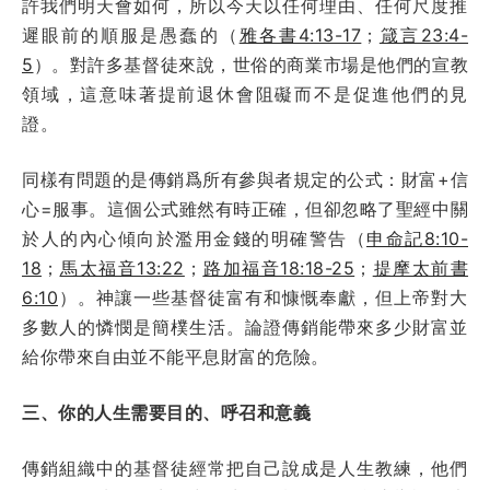
許我們明天會如何，所以今天以任何理由、任何尺度推
遲眼前的順服是愚蠢的（
雅各書4:13-17
；
箴言23:4-
5
）。對許多基督徒來說，世俗的商業市場是他們的宣教
領域，這意味著提前退休會阻礙而不是促進他們的見
證。
同樣有問題的是傳銷爲所有參與者規定的公式：財富+信
心=服事。這個公式雖然有時正確，但卻忽略了聖經中關
於人的內心傾向於濫用金錢的明確警告（
申命記8:10-
18
；
馬太福音13:22
；
路加福音18:18-25
；
提摩太前書
6:10
）。神讓一些基督徒富有和慷慨奉獻，但上帝對大
多數人的憐憫是簡樸生活。論證傳銷能帶來多少財富並
給你帶來自由並不能平息財富的危險。
三、你的人生需要目的、呼召和意義
傳銷組織中的基督徒經常把自己說成是人生教練，他們