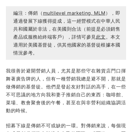
編注：傳銷（
multilevel marketing, MLM
），即
通過發展下線獲得提成，這一經營模式在中華人民
共和國屬於非法，在美國則合法（前提是必須銷售
產品或服務給終端客戶），詳情可參見
此文
。本文
適用於美國基督徒，供其他國家的基督徒根據本國
情況參考。
我很善於避開營銷人員，尤其是那些守在雜貨店門口揮
舞著廣告牌的人，但有一種營銷我總是避不開，那就是
做傳銷的基督徒。他們是發起友好對話的高手，在一些
不可思議的地方向我和妻子推銷自己的東西：咖啡館、
菜場、教會聚會後的午餐，甚至在與非營利組織協調活
動的時候。
招募下線是傳銷不可或缺的一環。對傳銷來說，每個現