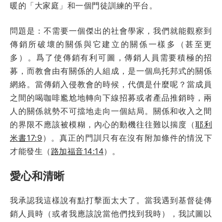
暖的「大家庭」和一個門徒訓練的平台。
問題是：不需要一個傑出的社會學家，我們就能觀察到
傳銷所破壞的關係與它建立的關係一樣多（甚至更
多）。爲了使傳銷有利可圖，傳銷人員需要積極的招
募，而教會由有關係的人組成，是一個烏托邦式的關係
網絡。當傳銷入侵教會的時候，代價是什麼呢？當成員
之間的喝咖啡尷尬地轉向下線招募或者產品推銷時，兩
人的關係就勢不可擋地走向一個結局。關係和收入之間
的界限不應該被模糊，內心的動機往往難以揣度（
耶利
米書17:9
）。真正的門訓只有在沒有附加條件的情況下
才能發生（
路加福音14:14
）。
愛心和清晰
我承認我這樣說有點打擊面太大了。當我遇到基督徒傳
銷人員時（或者我應該說當他們找到我時），我試圖以