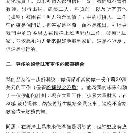
簡化現實了。如果每個人都相信這一點，我們就不會有
教師、銀行出納、建築工人、雜貨商，以及所有其他
（據稱）被困在「男人的倉鼠輪子」中的可憐人。工作
狂的確是個問題，但答案是平衡，而不是撤出。神呼召
我們中的許多男人在標準上班時間內工作、疲憊地回
家，並依靠祂的力量來很好地服事家庭。這是不容易，
但這是可行的。
二、更多的錢意味著更多的服事機會
我的朋友進一步解釋說，做傳銷相當於做一份年薪20萬
美元的工作（儘管
證據與此矛盾
）。他爲我的未來勾勒
了一個假想的計劃：現在大量工作、積累大量財富，在
30多歲時退休，然後將餘生獻給全職服事，這樣不會給
教會帶來財務負擔。
問題：在經濟上爲未來做準備是明智的，但神並沒有應