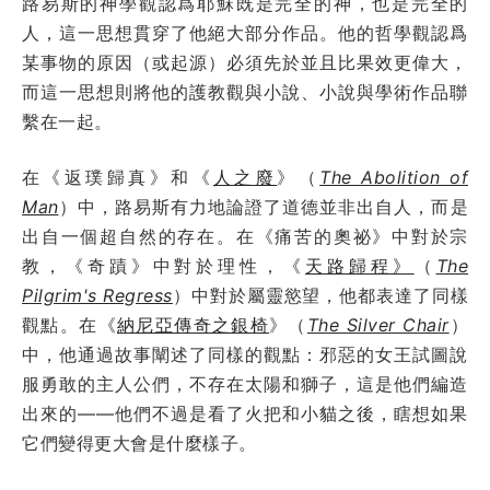
路易斯的神學觀認爲耶穌既是完全的神，也是完全的
人，這一思想貫穿了他絕大部分作品。他的哲學觀認爲
某事物的原因（或起源）必須先於並且比果效更偉大，
而這一思想則將他的護教觀與小說、小說與學術作品聯
繫在一起。
在《返璞歸真》和《
人之廢
》（
The Abolition of
Man
）中，路易斯有力地論證了道德並非出自人，而是
出自一個超自然的存在。在《痛苦的奧祕》中對於宗
教，《奇蹟》中對於理性，《
天路歸程》
（
The
Pilgrim's Regress
）中對於屬靈慾望，他都表達了同樣
觀點。在《
納尼亞傳奇之銀椅
》（
The Silver Chair
）
中，他通過故事闡述了同樣的觀點：邪惡的女王試圖說
服勇敢的主人公們，不存在太陽和獅子，這是他們編造
出來的——他們不過是看了火把和小貓之後，瞎想如果
它們變得更大會是什麼樣子。