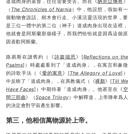
道成肉身的基督，往往需要受苦。而在《
納尼亞傳奇
》
（
The Chronicles of Narnia
）中，他設想，假如有一
個動物會說話、樹木會行走、小溪活靈活現的世界，要
是三位一體中的第二位（神子）道成肉身出現在這裡，
他就會是阿斯蘭那個樣子，而我們恰恰就是因爲這個原
因喜歡阿斯蘭。
路易斯在讀舊約（《
詩篇擷思
》[
Reflections on the
Psalms
]
）時處處看到了「道成肉身」，在寓言和象徵
的詩歌手法（《
愛的寓意
》[
The Allegory of Love
]
）
中反映了「道成肉身」，在異教儀式（《
裸顏
》[
Till We
Have Faces
]）中期待著「道成肉身」。他甚至在《
空
間三部曲
》（
Space Trilogy
）中解釋道，上帝降卑爲人
的決定會對宇宙產生影響。
第三，他相信萬物源於上帝。