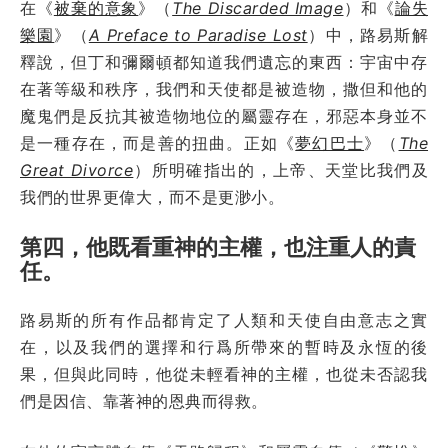
在《
被棄的意象
》（
The Discarded Image
）和《
論失
樂園
》（
A Preface to Paradise Lost
）中，路易斯解
釋說，但丁和彌爾頓都知道我們遺忘的東西：宇宙中存
在著等級和秩序，我們和天使都是被造物，撒但和他的
魔鬼們是反抗其被造物地位的屬靈存在，邪惡本身並不
是一種存在，而是善的扭曲。正如《
夢幻巴士
》（
The
Great Divorce
）所明確指出的，上帝、天堂比我們及
我們的世界更偉大，而不是更渺小。
第四，他既看重神的主權，也注重人的責
任。
路易斯的所有作品都肯定了人類和天使自由意志之實
在，以及我們的選擇和行爲所帶來的暫時及永恆的後
果，但與此同時，他從未輕看神的主權，也從未否認我
們是因信、靠著神的恩典而得救。