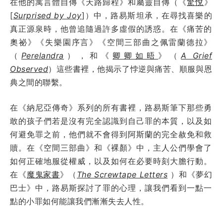
在他的寓言體自傳《天路歸程》和屬靈自傳（《
驚悅
》
[
Surprised by Joy
]）中，路易斯坦承，在尋找喜樂的
真正源泉時，他曾追隨過許多虛假的誘惑。在《痛苦的
奧祕》《失樂園序言》《空間三部曲之佩雷蘭德拉》
（
Perelandra
），和《
卿卿如晤
》（
A Grief
Observed
）這些書裡，他揭示了悖逆與痛苦、順服與恩
典之間的聯繫。
在《納尼亞傳奇》系列的所有書裡，路易斯筆下那些勇
敢的孩子們若是沒有完全認識到自己罪的本質，以及如
何避免罪之前，他們就不會得到阿斯蘭的完全赦免和救
贖。在《空間三部曲》和《裸顏》中，主人公們學會了
如何正確地服從權威，以及如何在必要時刻大膽行動。
在《
魔鬼家書
》（
The Screwtape Letters
）和《夢幻
巴士》中，路易斯探討了罪的心理，讓我們看到一點一
點的小罪如何能讓我們漸漸失去人性。