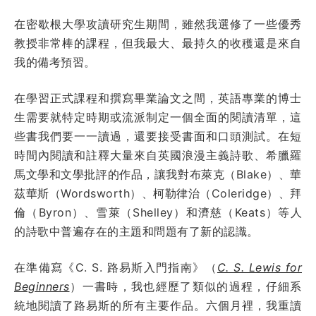
在密歇根大學攻讀研究生期間，雖然我選修了一些優秀
教授非常棒的課程，但我最大、最持久的收穫還是來自
我的備考預習。
在學習正式課程和撰寫畢業論文之間，英語專業的博士
生需要就特定時期或流派制定一個全面的閱讀清單，這
些書我們要一一讀過，還要接受書面和口頭測試。在短
時間內閱讀和註釋大量來自英國浪漫主義詩歌、希臘羅
馬文學和文學批評的作品，讓我對布萊克（Blake）、華
茲華斯（Wordsworth）、柯勒律治（Coleridge）、拜
倫（Byron）、雪萊（Shelley）和濟慈（Keats）等人
的詩歌中普遍存在的主題和問題有了新的認識。
在準備寫《C. S. 路易斯入門指南》（
C. S. Lewis for
Beginners
）一書時，我也經歷了類似的過程，仔細系
統地閱讀了路易斯的所有主要作品。六個月裡，我重讀