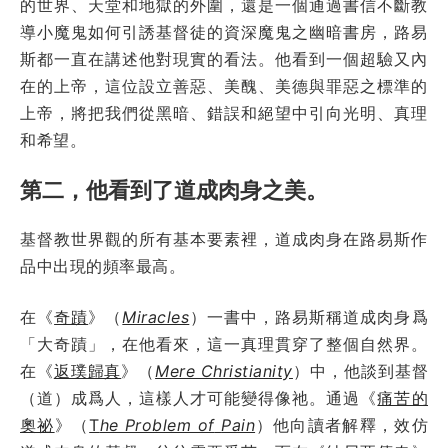
的世界、天堂和地獄的外圍，還是一個通過書信不斷教
導小魔鬼如何引誘基督徒的資深魔鬼之幽暗書房，路易
斯都一直在講述他對現實的看法。他看到一個超驗又內
在的上帝，這位設立善惡、美醜、美德與罪惡之標準的
上帝，將把我們從黑暗、錯誤和絕望中引向光明、真理
和希望。
第二，他看到了道成肉身之美。
基督教世界觀的所有基本要素裡，道成肉身在路易斯作
品中出現的頻率最高。
在《
奇蹟
》（
Miracles
）一書中，路易斯稱道成肉身爲
「大奇蹟」，在他看來，這一真理貫穿了整個自然界。
在《
返璞歸真
》（
Mere Christianity
）中，他談到基督
（道）成爲人，這樣人才可能變得像祂。通過《
痛苦的
奧祕
》（
T
he Problem of
Pain
）他向讀者解釋，效仿