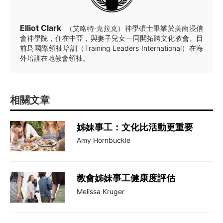
Elliot Clark
（艾略特·克拉克）神學碩士畢業於美南浸信
會神學院，住在中亞，與妻子兒女一同開拓跨文化教會。目
前爲國際領袖培訓（Training Leaders International）在海
外培訓在地教會領袖。
相關文章
姊妹事工：文化比活動更重要
Amy Hornbuckle
教會姊妹事工健康度評估
Melissa Kruger