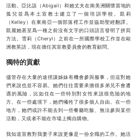
活動。亞比該（Abigail）和她丈夫在南美洲關懷當地的
孤兒並爲本土宣教士建立了一個培訓學校。凱莉
（Kelley）在東南亞一個部落裡工作並協助聖經翻譯。
凱麗她甚至爲一種之前沒有文字的口頭語言發明了拼寫
方法。雪莉（Cheryl）之前在一所國際學校工作並在歐
洲教英語，現在擔任其宣教委員會的教育顧問。
獨特的貢獻
儘管存在大量的途徑讓姊妹有機會參與服事，但這對她
們來說也並不容易。她們往往需要承擔很多弟兄不會遭
遇的風險，比如住在一些特別對女性來說很危險的地
方。在一些處境下，她們犧牲了很多個人自由。在一些
地方，她們或許不能去到一些餐廳吃飯、無法參與某些
活動，又或者不能在市場上獨自購物。
我知道宣教對我妻子來說更像是一份全職的工作。她活