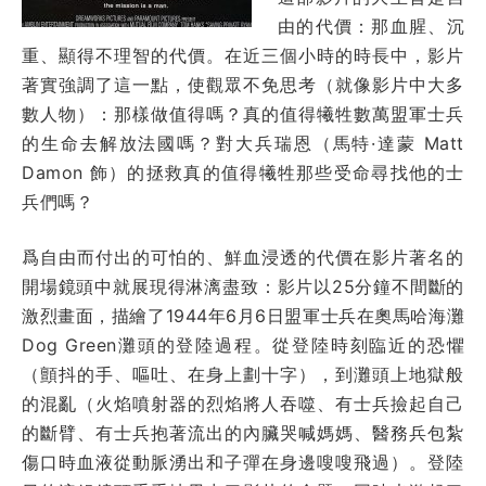
由的代價：那血腥、沉
重、顯得不理智的代價。在近三個小時的時長中，影片
著實強調了這一點，使觀眾不免思考（就像影片中大多
數人物）：那樣做值得嗎？真的值得犧牲數萬盟軍士兵
的生命去解放法國嗎？對大兵瑞恩（馬特·達蒙 Matt
Damon 飾）的拯救真的值得犧牲那些受命尋找他的士
兵們嗎？
爲自由而付出的可怕的、鮮血浸透的代價在影片著名的
開場鏡頭中就展現得淋漓盡致：影片以25分鐘不間斷的
激烈畫面，描繪了1944年6月6日盟軍士兵在奧馬哈海灘
Dog Green灘頭的登陸過程。從登陸時刻臨近的恐懼
（顫抖的手、嘔吐、在身上劃十字），到灘頭上地獄般
的混亂（火焰噴射器的烈焰將人吞噬、有士兵撿起自己
的斷臂、有士兵抱著流出的內臟哭喊媽媽、醫務兵包紮
傷口時血液從動脈湧出和子彈在身邊嗖嗖飛過）。登陸