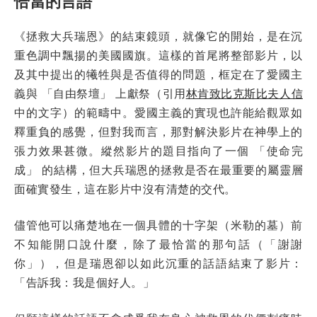
恰當的言語
《拯救大兵瑞恩》的結束鏡頭，就像它的開始，是在沉
重色調中飄揚的美國國旗。這樣的首尾將整部影片，以
及其中提出的犧牲與是否值得的問題，框定在了愛國主
義與 「自由祭壇」 上獻祭（引用
林肯致比克斯比夫人信
中的文字）的範疇中。愛國主義的實現也許能給觀眾如
釋重負的感覺，但對我而言，那對解決影片在神學上的
張力效果甚微。縱然影片的題目指向了一個 「使命完
成」 的結構，但大兵瑞恩的拯救是否在最重要的屬靈層
面確實發生，這在影片中沒有清楚的交代。
儘管他可以痛楚地在一個具體的十字架（米勒的墓）前
不知能開口說什麼，除了最恰當的那句話（「謝謝
你」），但是瑞恩卻以如此沉重的話語結束了影片：
「告訴我：我是個好人。」