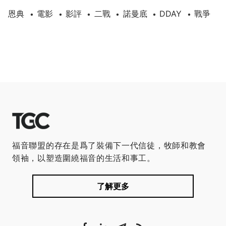
恩典
電影
影評
二戰
諾曼底
DDAY
戰爭
•
•
•
•
•
•
福音聯盟的存在是爲了裝備下一代信徒，牧師和教會
領袖，以塑造圍繞福音的生活和事工。
了解更多