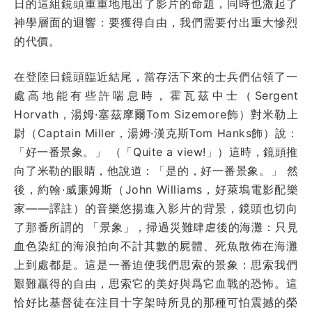
日的這組鏡頭重重地甩出了影片的命題，同時也激起了
神學層面的迴響：要獲得自由，我們需要付出重大慘烈
的代價。
在登陸日鏡頭臨近結尾，當存活下來的士兵們佔領了一
處高地能有些許喘息時，霍瓦茲中士（Sergent
Horvath，湯姆·塞茲摩爾Tom Sizemore飾）對米勒上
尉（Captain Miller，湯姆·漢克斯Tom Hanks飾）說：
「好一番景象。」 （「Quite a view!」）這時，鏡頭推
向了米勒的眼睛，他說道：「是的，好一番景象。」 然
後，約翰·威廉姆斯（John Williams，好萊塢電影配樂
家——譯註）的音樂悠揚進入影片的背景，鏡頭也切向
了那番所謂的 「景象」，掃過災難肆虐後的海灘：只見
血色染紅的海浪拍向不計其數的屍體、死魚散佈在海灘
上到處都是。這是一番迫使我們思索的景象：思索我們
艱難贏得的自由，思索它的美好與爲它血戰的恐怖。這
恰好比基督徒在注目十字架時所見的那種可怕震撼的榮