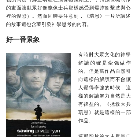
的畫面讓觀眾好像能像士兵那樣感受到爆炸衝擊波與心
裡的惶恐）。然而同時要注意到，《瑞恩》一片所講述
的故事還包含著引發神學思考的內容。
好一番景象
有時對大眾文化的神學
解讀的確是牽強做作
的。但是當作品自然引
向這樣的解讀而不會讓
人覺得牽強的時候，這
樣的解讀努力自然是大
有裨益的。《拯救大兵
瑞恩》就是這樣的一部
作品。
這部影片的大主旨是自