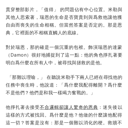
貫穿整部影片，「值得」 的問題佔有中心位置。米勒與
其他人思索著，瑞恩的生命是否寶貴到與爲救他讓他獲
自由而喪失的生命相稱。但當然答案是否定的。那是恩
典，它裡面的不相稱直觸人的底線。
對於瑞恩，那的確是一個沉重的包袱。飾演瑞恩的達蒙
（Damon）很好地捕捉到了這一點：他的角色掙扎著要
明白爲什麼在所有人中，被尋找與拯救的是他。
「那難以理喻，」 在聽說米勒手下兩人已經在尋找他的
任務中喪生時，他說道：「爲什麼我配得離開？爲什麼
不是他們？他們是和我一樣竭力奮戰的。」
他掙扎著去接受
不合邏輯卻讓人驚奇的恩典
：迷失後以
這樣的方式被找回。爲什麼是他？他做的什麼讓他配得
這一切？答案是沒有：那是一個難以消化的梗。救贖不