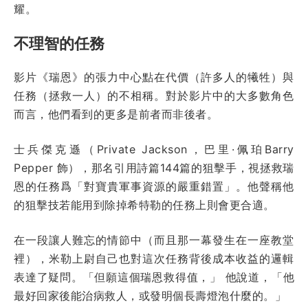
耀。
不理智的任務
影片《瑞恩》的張力中心點在代價（許多人的犧牲）與
任務（拯救一人）的不相稱。對於影片中的大多數角色
而言，他們看到的更多是前者而非後者。
士兵傑克遜（Private Jackson，巴里·佩珀Barry
Pepper 飾），那名引用詩篇144篇的狙擊手，視拯救瑞
恩的任務爲「對寶貴軍事資源的嚴重錯置」。他聲稱他
的狙擊技若能用到除掉希特勒的任務上則會更合適。
在一段讓人難忘的情節中（而且那一幕發生在一座教堂
裡），米勒上尉自己也對這次任務背後成本收益的邏輯
表達了疑問。「但願這個瑞恩救得值，」 他說道，「他
最好回家後能治病救人，或發明個長壽燈泡什麼的。」