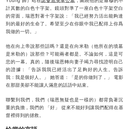
Young 飾）站在
諾曼底美軍公墓
，圍繞他的是肅穆的不
計其數的白色十字架。鏡頭對準了一座白色十字架空白
的背面，瑞恩對著十字架說：「我已經努力活出能夠達
到的最好的生命了。希望至少在你眼中我已配得上你爲
我做的一切。」
他在向上帝說那些話嗎？還是在向米勒（他所在的墳墓
是米勒的）說那些？可能兩者都是。不論如何，這是可
悲的一幕。真的，隨後瑞恩轉向妻子竭力尋找證明自己
的證據：「告訴我我已經活出了足夠好的人生。告訴
我：我是個好人。」 她答道：「是的你做到了，」 電影
在那甜美卻不能讓人滿意的話語中結束。
聯繫到我們，我們（瑞恩無疑也是一樣的）都背負著沉
重的負擔，我們的 「好」 從來不能好到讓我們配得在基
督裡得到的拯救。