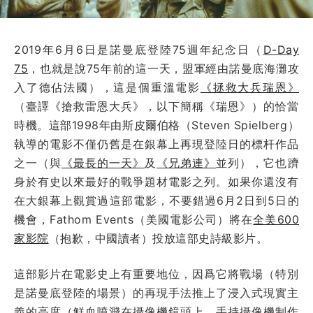
2019年6月6日是諾曼底登陸75週年紀念日（
D-Day
75
，也就是說75年前的這一天，盟軍經由諾曼底海灘攻
入了德佔法國），這是個重溫電影
《拯救大兵瑞恩》
（臺譯《搶救雷恩大兵》，以下簡稱《瑞恩》）的恰當
時機。這部1998年由斯皮爾伯格（Steven Spielberg）
執導的電影不僅仍舊是在銀幕上再現登陸日的標杆作品
之一（與
《最長的一天》
及
《兄弟連》
並列），它也躋
身於有史以來最好的戰爭題材電影之列。如果你還沒有
在大銀幕上觀賞過這部電影，不要錯過6月2日到5日的
機會，Fathom Events（美國電影公司）將在
全美600
家影院
（抱歉，中國讀者）投放這部史詩級影片。
這部影片在電影史上有重要地位，因爲它將戰場（特別
是諾曼底登陸的場景）的再現手法推上了浸入式現實主
義的高度（鮮血噴濺在攝像機鏡頭上、手持攝像機制作