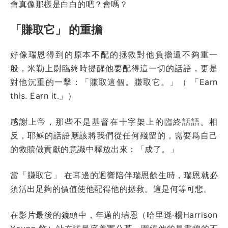
會真像那樣是白白的吧？會嗎？
「賺取它」 的重擔
好像瑞恩得到的原本不配的拯救對他負擔還不夠重一
般，米勒上尉臨終時提醒他要配得這一切的話語，更是
對他沉重的一擊：「賺取這個。賺取它。」（ 「Earn
this. Earn it.」）
感謝上帝，那些不是基督在十字架上的臨終話語。相
反，耶穌的話語應該將我們從任何殘留的，需要爲自己
的救贖做貢獻的意識中釋放出來：「成了。」
當「賺取它」 在耳邊的迴響陪伴瑞恩餘生時，瑞恩就必
須活出足夠的價值使他配得他的拯救。這是何等可悲。
在影片最後的鏡頭中，年邁的瑞恩（哈里遜·楊Harrison