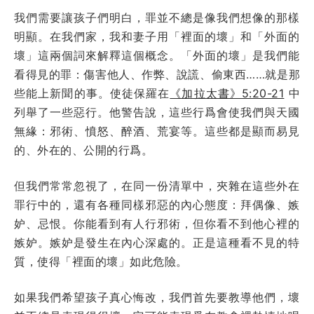
我們需要讓孩子們明白，罪並不總是像我們想像的那樣
明顯。在我們家，我和妻子用「裡面的壞」和「外面的
壞」這兩個詞來解釋這個概念。「外面的壞」是我們能
看得見的罪：傷害他人、作弊、說謊、偷東西……就是那
些能上新聞的事。使徒保羅在
《加拉太書》5:20-21
中
列舉了一些惡行。他警告說，這些行爲會使我們與天國
無緣：邪術、憤怒、醉酒、荒宴等。這些都是顯而易見
的、外在的、公開的行爲。
但我們常常忽視了，在同一份清單中，夾雜在這些外在
罪行中的，還有各種同樣邪惡的內心態度：拜偶像、嫉
妒、忌恨。你能看到有人行邪術，但你看不到他心裡的
嫉妒。嫉妒是發生在內心深處的。正是這種看不見的特
質，使得「裡面的壞」如此危險。
如果我們希望孩子真心悔改，我們首先要教導他們，壞