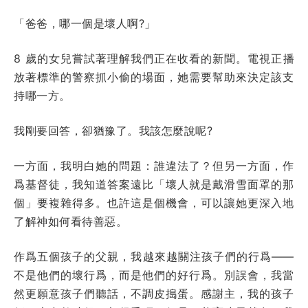
「爸爸，哪一個是壞人啊?」
8 歲的女兒嘗試著理解我們正在收看的新聞。電視正播
放著標準的警察抓小偷的場面，她需要幫助來決定該支
持哪一方。
我剛要回答，卻猶豫了。我該怎麼說呢?
一方面，我明白她的問題：誰違法了？但另一方面，作
爲基督徒，我知道答案遠比「壞人就是戴滑雪面罩的那
個」要複雜得多。也許這是個機會，可以讓她更深入地
了解神如何看待善惡。
作爲五個孩子的父親，我越來越關注孩子們的行爲——
不是他們的壞行爲，而是他們的好行爲。別誤會，我當
然更願意孩子們聽話，不調皮搗蛋。感謝主，我的孩子