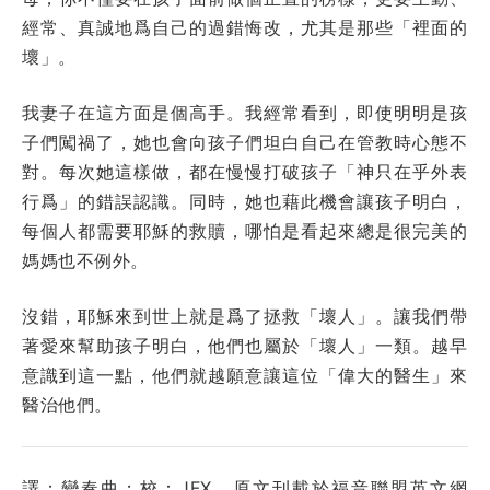
經常、真誠地爲自己的過錯悔改，尤其是那些「裡面的
壞」。
我妻子在這方面是個高手。我經常看到，即使明明是孩
子們闖禍了，她也會向孩子們坦白自己在管教時心態不
對。每次她這樣做，都在慢慢打破孩子「神只在乎外表
行爲」的錯誤認識。同時，她也藉此機會讓孩子明白，
每個人都需要耶穌的救贖，哪怕是看起來總是很完美的
媽媽也不例外。
沒錯，耶穌來到世上就是爲了拯救「壞人」。讓我們帶
著愛來幫助孩子明白，他們也屬於「壞人」一類。越早
意識到這一點，他們就越願意讓這位「偉大的醫生」來
醫治他們。
譯：變奏曲；校：JFX。原文刊載於福音聯盟英文網