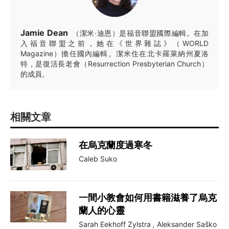
Jamie Dean
（潔米·迪恩）是福音聯盟國際編輯。在加
入福音聯盟之前，她在《世界雜誌》（WORLD
Magazine）擔任國內編輯。潔米住在北卡羅萊納州夏洛
特，是復活長老會（Resurrection Presbyterian Church）
的成員。
相關文章
在烏克蘭度過寒冬
Caleb Suko
一間小教會如何用書籍滋養了烏克
蘭人的心靈
Sarah Eekhoff Zylstra
,
Aleksander Saško