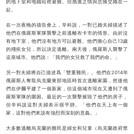
的地下室和地鐵站裡避難。但感激之情與悲痛交織在一
起。
在一次夜晚的禱告會上，辛科說，一對已婚夫婦描述了
他們在俄羅斯軍隊襲擊之前逃離布卡市的情形。由於沒
有地下室，他們沒有地方可以避難。他們擔心自己13歲
的殘疾女兒，所以決定逃離。兩天後，俄羅斯人襲擊了
這座城市。他們說：「我們的女兒救了我們的命。」
另一對夫婦將自己描述爲「雙重難民」。他們在2014年
俄羅斯人奪取烏克蘭東部地區時首次逃離家園，然後他
們在伊爾平建了一個新家，但這個城市現在又遭到了俄
羅斯軍隊的圍困。最近的一次襲擊摧毀了他們的房子，
但辛科說這對夫婦表示很平靜。「他們在天上有一個
家，這對他們來說有強烈而深刻的意義。」
大多數逃離烏克蘭的難民是婦女和兒童（烏克蘭政府禁