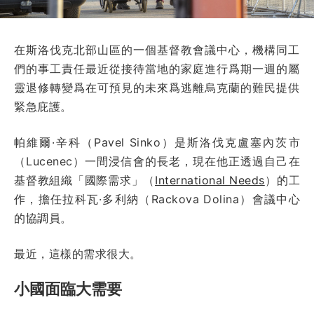
在斯洛伐克北部山區的一個基督教會議中心，機構同工
們的事工責任最近從接待當地的家庭進行爲期一週的屬
靈退修轉變爲在可預見的未來爲逃離烏克蘭的難民提供
緊急庇護。
帕維爾·辛科（Pavel Sinko）是斯洛伐克盧塞內茨市
（Lucenec）一間浸信會的長老，現在他正透過自己在
基督教組織「國際需求」（
International Needs
）的工
作，擔任拉科瓦·多利納（Rackova Dolina）會議中心
的協調員。
最近，這樣的需求很大。
小國面臨大需要