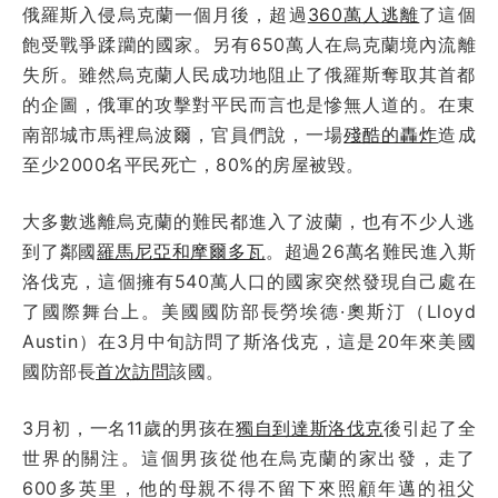
俄羅斯入侵烏克蘭一個月後，超過
360萬人逃離
了這個
飽受戰爭蹂躪的國家。另有650萬人在烏克蘭境內流離
失所。雖然烏克蘭人民成功地阻止了俄羅斯奪取其首都
的企圖，俄軍的攻擊對平民而言也是慘無人道的。在東
南部城市馬裡烏波爾，官員們說，一場
殘酷的轟炸
造成
至少2000名平民死亡，80%的房屋被毀。
大多數逃離烏克蘭的難民都進入了波蘭，也有不少人逃
到了鄰國
羅馬尼亞和摩爾多瓦
。超過26萬名難民進入斯
洛伐克，這個擁有540萬人口的國家突然發現自己處在
了國際舞台上。美國國防部長勞埃德·奧斯汀（Lloyd
Austin）在3月中旬訪問了斯洛伐克，這是20年來美國
國防部長
首次訪問
該國。
3月初，一名11歲的男孩在
獨自到達斯洛伐克
後引起了全
世界的關注。這個男孩從他在烏克蘭的家出發，走了
600多英里，他的母親不得不留下來照顧年邁的祖父