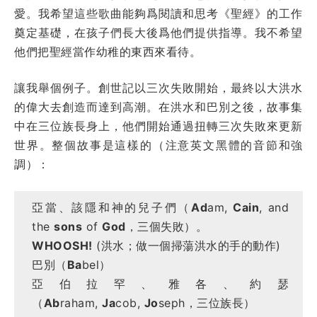
愛。我希望這些歌曲能夠爲閱讀和思考《聖經》的工作
奠定基礎，在孩子們長大後爲他們提供指導。我不希望
他們把聖經當作幼稚的東西來看待。
讓我舉個例子。創世記以三次失敗開始，最終以大洪水
的偉大去創造而達到高潮。在洪水和巴別之後，故事集
中在三位族長身上，他們開始通過扭轉三次失敗來更新
世界。整個故事是這樣的（注意英文黑體的音節和強
調）：
亞當、該隱和神的兒子們（
Ad
am,
Cain
, and
the
sons
of
God
，三個失敗）。
WHOOSH!
(洪水；做一個掃蕩洪水的手的動作)
巴別（
Ba
bel）
亞伯拉罕、雅各、約瑟
（
Ab
raham,
Ja
cob,
Jo
seph，三位族長）