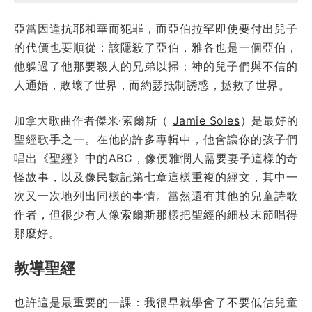
亞當因違抗耶和華而犯罪，而亞伯拉罕即使要付出兒子
的代價也要順從；該隱殺了亞伯，雅各也是一個亞伯，
他躲過了他那要殺人的兄弟以掃；神的兒子們與不信的
人通婚，敗壞了世界，而約瑟抵制誘惑，拯救了世界。
加拿大歌曲作者傑米·索爾斯（
Jamie Soles
）是最好的
聖經歌手之一。在他的許多專輯中，他會讓你的孩子們
唱出《聖經》中的ABC，像便雅憫人需要妻子這樣的奇
怪故事，以及像民數記第七章這樣重複的經文，其中一
次又一次地列出同樣的事情。當然還有其他的兒童詩歌
作者，但很少有人像索爾斯那樣把聖經的細枝末節唱得
那麼好。
教導聖經
也許這是最重要的一課：我很早就學會了不要低估兒童