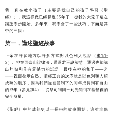
我一直在教小孩子（主要是我自己的孩子學習《聖
經》），我這樣做已經超過35年了，從我的大兒子還在
蹣跚學步開始。多年來，我學會了一些技巧，下面是其
中的三個：
第一，講述聖經故事
上帝在許多地方以許多方式對以色列人說話（
來1:1-
3
）。祂在西奈山說律法，通過君王說智慧，通過先知講
出灼熱和具有震撼力的話語，最後在祂的兒子——道
——裡面啓示自己。聖經正典的次序就是以色列和人類
成熟的順序，因爲我們從被管制下的同年成長到有自由
的成年（參見加4），從祭司到國王到先知到在基督裡的
完全身量。
《聖經》中的成熟史以一長串的故事開始，這並非偶