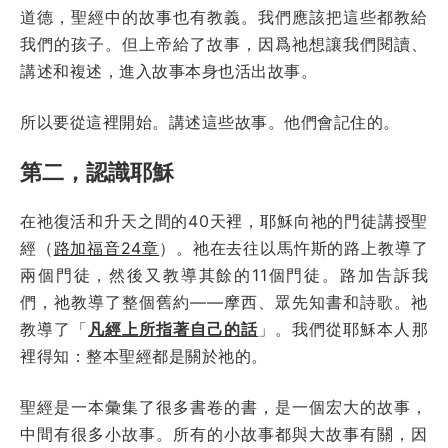
道德，聖經中的故事也有教義。我們應該把這些都教給
我們的孩子。但上帝給了故事，因爲祂想讓我們閱讀、
講述和複述，進入故事本身也活出故事。
所以要從這裡開始。講述這些故事。他們會記住的。
第二，認識耶穌
在祂復活和升天之間的40天裡，耶穌向祂的門徒講授聖
經（
路加福音24章
）。祂在去往以馬忤斯的路上教導了
兩個門徒，然後又教導其餘的11個門徒。路加告訴我
們，祂教導了整個舊約——摩西、眾先知書和詩歌。祂
教導了「
凡經上所指著自己的話
」。我們從耶穌本人那
裡得知：整本聖經都是關於祂的。
聖經是一本彙集了很多書卷的書，是一個宏大的故事，
中間有很多小故事。所有的小故事都與大故事有關，因