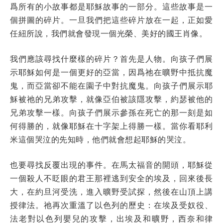
爲所有的小故事都是耶穌故事的一部分。這些故事是一
個拼圖的碎片。一旦我們把這些碎片放在一起，正如愛
任紐所說，我們就會發現一個光榮、美好的國王肖像。
我們應該尋找什麼樣的碎片？首先是人物。向孩子們展
示耶穌如何是一個更好的亞當，因爲祂在曠野中抵抗魔
鬼，而亞當卻不能在園子中對抗魔鬼。向孩子們展示耶
穌被祂的兄弟攻擊，就像亞伯被該隱攻擊，約瑟被他的
兄弟攻擊一樣。向孩子們展示參孫在死亡的那一刻是如
何得勝的，就像耶穌在十字架上得勝一樣。當你看耶利
米這個哭泣的先知時，他們就會想起耶穌的哭泣。
也要尋找反覆出現的事件。在馬太福音的開頭，耶穌從
一個殺人不眨眼的君王那裡逃到安全的埃及，回來後長
大，在約旦河受洗，進入曠野受試探，然後在山頂上講
授律法。祂再次重溫了以色列的歷史：在埃及受奴役、
法老對以色列嬰兒的攻擊，出埃及和曠野，西奈和律