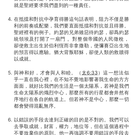
就是聖經要求我們盡到的一種責任。
在抵擋和對抗中孕育得勝這句話表明，阻力不僅是勝
利的前奏或配樂，我們要直面抵擋和對抗並且得勝。
聖經裡有的例子。約瑟的兄弟雖惡待約瑟，卻爲約瑟
統領埃及打開了一扇門 。對整個帝國的人民徵稅，
卻使救主出生於伯利恆而非拿撒勒，使彌賽亞出生地
的預言得以應驗。猶大背叛耶穌，卻使人類的救贖得
以成就。
與神和好，才會與人和睦。（
太6:33
）這一想法似
乎一直在我心裡，在不知不覺地影響著我生命的方方
面面，就好比我們的生活是一個太陽系，若神是我們
生命太陽系的熾烈中心，那麼所有的行星都會井然有
序地行在各自的軌道上。但若神不是中心，那麼一切
都會變得混亂無序。
以錯誤的手段去達到正確的目的是不對的。我們可以
去爭取成就，財富，權力，地位等，但在這個過程中
不要放棄你的原則。他一再強調不要用錯誤的手段去