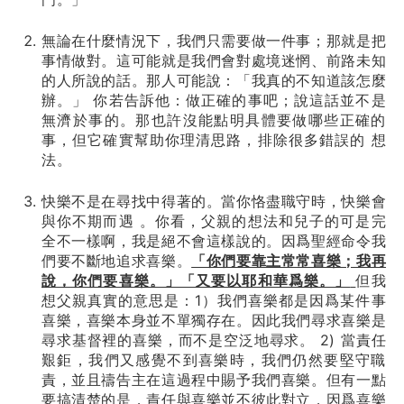
無論在什麼情況下，我們只需要做一件事；那就是把
事情做對。這可能就是我們會對處境迷惘、前路未知
的人所說的話。那人可能說：「我真的不知道該怎麼
辦。」 你若告訴他：做正確的事吧；說這話並不是
無濟於事的。那也許沒能點明具體要做哪些正確的
事，但它確實幫助你理清思路，排除很多錯誤的 想
法。
快樂不是在尋找中得著的。當你恪盡職守時，快樂會
與你不期而遇 。你看，父親的想法和兒子的可是完
全不一樣啊，我是絕不會這樣說的。因爲聖經命令我
們要不斷地追求喜樂。
「你們要靠主常常喜樂；我再
說，你們要喜樂。」「又要以耶和華爲樂。」
但我
想父親真實的意思是：1）我們喜樂都是因爲某件事
喜樂，喜樂本身並不單獨存在。因此我們尋求喜樂是
尋求基督裡的喜樂，而不是空泛地尋求。 2) 當責任
艱鉅，我們又感覺不到喜樂時，我們仍然要堅守職
責，並且禱告主在這過程中賜予我們喜樂。但有一點
要搞清楚的是，責任與喜樂並不彼此對立，因爲喜樂