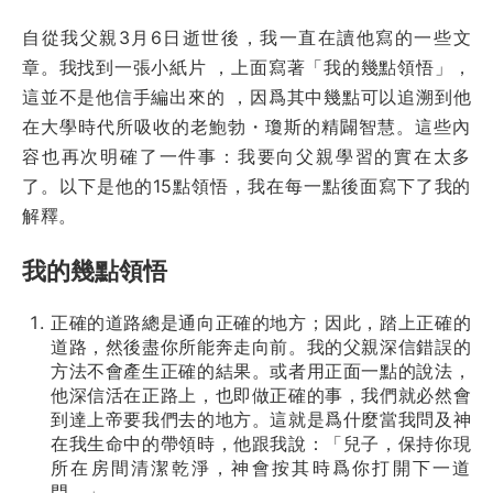
自從我父親3月6日逝世後，我一直在讀他寫的一些文
章。我找到一張小紙片 ，上面寫著「我的幾點領悟」，
這並不是他信手編出來的 ，因爲其中幾點可以追溯到他
在大學時代所吸收的老鮑勃・瓊斯的精闢智慧。這些內
容也再次明確了一件事：我要向父親學習的實在太多
了。以下是他的15點領悟，我在每一點後面寫下了我的
解釋。
我的幾點領悟
正確的道路總是通向正確的地方；因此，踏上正確的
道路，然後盡你所能奔走向前。我的父親深信錯誤的
方法不會產生正確的結果。或者用正面一點的說法，
他深信活在正路上，也即做正確的事，我們就必然會
到達上帝要我們去的地方。這就是爲什麼當我問及神
在我生命中的帶領時，他跟我說：「兒子，保持你現
所在房間清潔乾淨，神會按其時爲你打開下一道
門。」