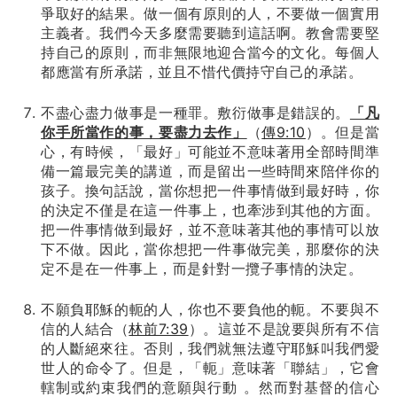
爭取好的結果。做一個有原則的人，不要做一個實用
主義者。我們今天多麼需要聽到這話啊。教會需要堅
持自己的原則，而非無限地迎合當今的文化。每個人
都應當有所承諾，並且不惜代價持守自己的承諾。
不盡心盡力做事是一種罪。敷衍做事是錯誤的。
「凡
你手所當作的事，要盡力去作」
（
傳9:10
）。但是當
心，有時候，「最好」可能並不意味著用全部時間準
備一篇最完美的講道，而是留出一些時間來陪伴你的
孩子。換句話說，當你想把一件事情做到最好時，你
的決定不僅是在這一件事上，也牽涉到其他的方面。
把一件事情做到最好，並不意味著其他的事情可以放
下不做。因此，當你想把一件事做完美，那麼你的決
定不是在一件事上，而是針對一攬子事情的決定。
不願負耶穌的軛的人，你也不要負他的軛。不要與不
信的人結合（
林前7:39
）。這並不是說要與所有不信
的人斷絕來往。否則，我們就無法遵守耶穌叫我們愛
世人的命令了。但是，「軛」意味著「聯結」，它會
轄制或約束我們的意願與行動 。然而對基督的信心