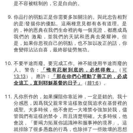
是不容被轄制的，它是自由的。
你品行的弱點正是你需要多加關注的。與此忠告相對
的是:發揚你的優點。這兩種意見都有各有道理。是
的，神的恩典在我們生命裡的每一個見證，都應成爲
我們的 激勵，並我們的天賦和恩典去榮耀神。但
是，如果你忽視自己的弱點，也不加以改正的話，你
會變得沾沾自喜，最終卻徒勞無功。
不要半途而廢。要完成工作。神不能使用半途而廢的
人。警告：
「惟有忍耐到底的，必然得救」
（
可
13:13
）。應許：
「那在你們心裡動了善工的，必成
全這工，直到耶穌基督的日子」
（
腓1:6
）。
凡你所作的，如果攔阻你靠近神，一定是錯的。我十
分感恩，因爲我父親常常這樣敦促我追求在基督裡的
成聖。大多時候，他不會把一大堆禁令強加於我，儘
管我們有這樣的禁令，而且清楚明確。大多時候，他
會說，「要竭力拓展你認識神和服事神的境界」。這
就排除了很多愚蠢的行爲，也除掉了一些敗壞的思想