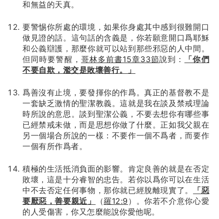
和無益的天真。
要警惕你所處的環境，如果你身處其中感到很難開口
做見證的話。這句話的含義是，你若願意開口爲耶穌
和公義辯護，那麼你就可以站到那些邪惡的人中間。
但同時要警醒，
哥林多前書15章33節
說到：
「你們
不要自欺，濫交是敗壞善行。」
爲善沒有止境，要發揮你的作爲。真正的基督教不是
一套缺乏激情的聖潔教義。這就是我在談及禁戒理論
時所說的意思。談到聖潔公義，不要去想你有哪些事
已經禁戒未做，而是思想你做了什麼。正如我父親在
另一個場合所說的一樣：不要作一個不爲者，而要作
一個有所作爲者。
積極的生活抵消負面的影響。肯定良善的就是在否定
敗壞，這是十分睿智的忠告。若你以爲你可以在生活
中不去否定任何事物，那你就已經脫離現實了。
「惡
要厭惡，善要親近」
（
羅12:9
）。你若不介意你心愛
的人受傷害，你又怎麼能說你愛他呢。