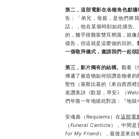
第二，這部電影在各種角色默禱
告：「弟兄，母親，是他們將
話」，他在某個時刻如此禱告。
的，幾乎很難靠雙耳辨識，就像
禱告，但這就是這麼做的目的。
一個敬拜儀式，邀請我們一起頌
第三，影片獨有的結構。
觀看《
傳遞了被造物如何頌讚造物者的榮
聖性（萊斯比基的《來自西西裡
老讚美詩《歡迎，早安》（
Welc
們年復一年地彼此對說：『地獄
安魂曲（Requiems）在
這部電
（
Funeral Canticle
），中間是普
for My Friend
），最後是來自柏