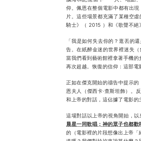
仰。佩恩在整個電影中都有出現
片。這些場景都充滿了某種空虛
騎士》（ 2015 ）和《歌聲不
「我是如何失去你的？逛丟的還
告。在紙醉金迷的世界裡迷失（
當我們看到藝術館裡拿著手機的
再次超越。恢復的信仰：這部電
正如在傑克開始的禱告中提示的
恩夫人（傑西卡·查斯坦飾）。
和上帝的對話，這佔據了電影的
這場對話以上帝的視角開始，以
晨星一同歌唱；神的眾子也都歡
的（電影裡的片段想像出上帝「
道嗎？我們對於祢來說算什麼？