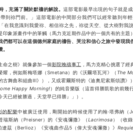
時，充滿了關於默禱的解說。
這部電影最早出現的句子就是成
我帶到祢門前。」這部電影的中間部分我們可以經常聽到年輕
「在我意識到我愛祢、相信祢之先，祢從天空、從大樹對我
是印象派畫作中的筆觸（馬力克近期作品中的一個共有的主題
我們都可以在這個德州家庭的禱告、哭泣和信心之旅中發現我
讚。
生命之樹》就像參加一個
影院晚禱事工
，馬力克精心挑選了經
耀，例如斯梅塔娜（Smetana）的《沃爾塔瓦河》（
The M
的古舞曲和組曲III》），又或霍爾斯特的《迪奧尼索斯頌讚》
ome Happy Morning!
）的純音樂版（這首得勝凱歌的前幾
今天已經被勝過，天堂早已得勝』」）。
影的配樂
中被廣泛使用，剛開始的時候使用了約翰·塔弗納（John
瑞斯納（Preisner）的《安魂彌撒》（
Lacrimosa
）（收錄
遼茲（Berlioz）《安魂曲作品5（偉大安魂彌撒）》
Requi