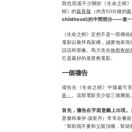
我也寫過不少關於《生命之樹
樹》的
延長版
（內含50分鐘的
新
childhood
)的中間部分——進
《生命之樹》定然不是一部傳統
電影以敬拜爲架構，誠實地表現
話語和形像。馬力克在
他所有的
它是最好的基督教電影。
一個禱告
禱告在《生命之樹》中隨處可見，
告」
。這部電影至少從三個層面
首先，禱告在字面意義上出現。
普樂和泰伊·謝里丹）常常在餐前禱
「幫助我不要和父親頂嘴，幫助