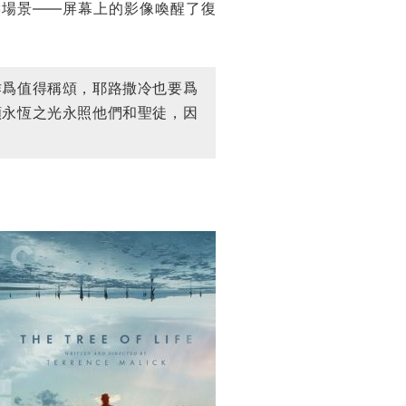
祝禱場景——屏幕上的影像喚醒了復
作爲值得稱頌，耶路撒冷也要爲
願永恆之光永照他們和聖徒，因