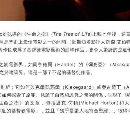
alick)執導的《生命之樹》(
The Tree of Life
)上映七年後，這
爲是歷史上最佳電影之一的同時（近期知名影評人羅傑·艾伯
表作也成爲了基督徒電影藝術的巔峰作品，更令人驚訝的是這
於電影界，如同亨德爾（Handel）的《彌賽亞》（
Messia
milia）之於建築界。這是一部了不起的基督徒作品。
多剖析：它如何與
克爾凱郭爾（Kiekegaard）
或
奧古斯丁（Aug
它如何探索了
原罪
、見證了
自然和恩典
之間的關係，呈現了
《
生命之樹》的文章，包括
邁克·何頓
(Michael Horton)和
度的基督教電影」，並且「幾乎是驚人地符合聖經」。彼得·利法特(P