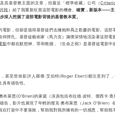
》及其基督教主題的文章，但最近「標準收藏」公司（
Criteri
片段
）給了我重新欣賞這部電影的機會。
確實，新版本——主要
一步深入挖掘了這部電影背後的基督教本質。
的電影，但卻是值得基督徒們去擁抱和爲之歡慶的電影。這部
信仰掙扎。基督徒藝術家（馬力克）滿懷深情地渲染著這部電
電影
中都在默想神、罪和救贖，《生命之樹》是基督徒電影中
甚至世俗影評人羅傑·艾伯特(Roger Ebert)都注意到了
上具有禱告性。
奧布萊恩(O'Brien)的家庭（演員包括布拉德·皮特、傑西卡·
告，影片也展現了年輕的傑克·奧布萊恩（Jack O'Brie
我在打架中不要落敗，幫助我對我所擁有的一切感恩，幫助我