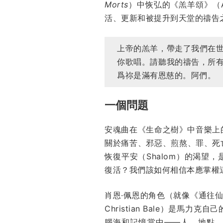
Morts
）中恢弘的《羔羊頌》（A
活、更新和被提升到天堂的禱告
上帝的羔羊，帶走了我們在
你歌唱。請聽我的禱告，所
爲祢是滿有恩慈的。阿們。
一個問題
安魂曲在《生命之樹》中音
樂上
關於痛苦、邪惡、煎熬、罪、死
恢復平安（Shalom）的渴望
復活？我們該如何相信本應掌權
肖恩·佩恩的角色（就像《通往仙
Christian Bale）是
腦海和記憶當中——人、地點