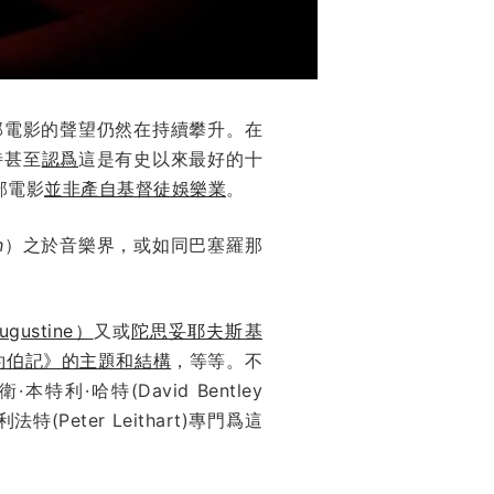
部電影的聲望仍然在持續攀升。在
特甚至
認爲
這是有史以來最好的十
部電影
並非產自基督徒娛樂業
。
h
）之於音樂界，或如同巴塞羅那
ustine）
又或
陀思妥耶夫斯基
約伯記》的主題和結構
，等等。不
大衛·本特利·哈特(David Bentley
eter Leithart)專門爲這