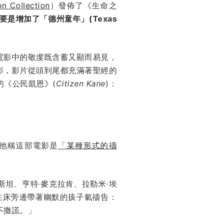
on Collection
）發佈了《生命之
是增加了「德州童年」(Texas
電影中的敬虔既含蓄又顯而易見，
影，影片從頭到尾都充滿著聖經的
的《公民凱恩》(
Citizen Kane
)：
，他稱這部電影是
「某種形式的禱
查斯坦、亨特·麥克拉肯、拉勒米·埃
n）在床旁邊帶著幽默的孩子氣禱告：
不撒謊。」