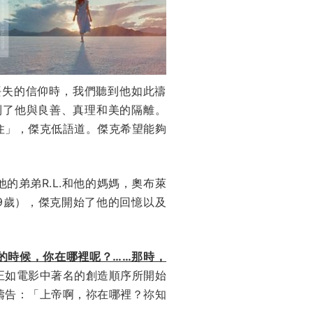
丟失的信仰時，我們聽到他如此禱
到了他與良善、真理和美的隔離。
住」，傑克低語道。傑克希望能夠
弟弟R.L.和他的媽媽，奧布萊
9歲），傑克開始了他的回憶以及
的時候，你在哪裡呢？……那時，
正如電影中著名的創造順序所開始
禱告：「上帝啊，祢在哪裡？祢知