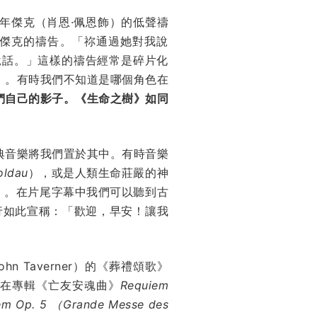
年傑克（肖恩·佩恩飾）的低聲禱
傑克的禱告。「祢通過她對我說
說話。」這樣的禱告經常是碎片化
）。有時我們不知道是哪個角色在
們自己的影子。《生命之樹》如同
典音樂將我們置於其中。有時音樂
oldau
），或是人類生命莊嚴的神
）。在片尾字幕中我們可以聽到古
行如此宣稱：「歡迎，早安！讓我
 Taverner）的《葬禮頌歌》
在專輯《亡友安魂曲》
Requiem
em Op. 5 （Grande Messe des