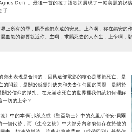
gnus Dei）。最後一首的拉丁語歌詞展現了一幅美麗的
之手：
世界上所有的罪，賜予他們永遠的安息。上帝啊，祢在錫安的
有屬血氣的都要就近你。主啊，求賜死去的人永生，上帝啊，
的突出表現是合情的，因爲這部電影的核心是關於死亡。是
亡的問題，是關於感覺到缺失和失去伊甸園的問題，是關於
，是關於信仰的掙扎。在充滿著死亡的世界裡我們該如何理解
這一切的上帝？
境》中的本·阿弗萊克或《聖盃騎士》中的克里斯蒂安·貝爾
馬力克自己的一個代替，而《生命之樹》中大部分內容貌似存在於他的
、圖畫、想法的拼湊，這些都將他帶向（或帶回到）基督信