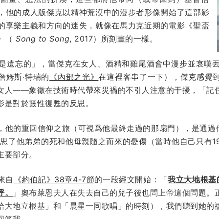
，他的成人版傑克以精神荒漠中的漫步者形像開始了這部影
的享樂主義和方向的迷失，就像在馬力克近期的電影《聖盃
絕》（
Song to Song
, 2017）所刻畫的一樣。
是遺忘的」，當傑克在女人、酒精和雞尾酒會中漫步並哀嘆
詹姆斯·特瑞的
《內部之光》
在這裡客串了一下），傑克感覺
女人——象徵在技術時代帶來災禍的不引人注意的干擾，「記
影是對於靈性復甦的反思。
，他的重回信仰之旅（可視爲他最終走過的那扇門），是通過他的
反思了他弟弟的死和他母親隨之而來的憂傷（當時他自己只有1
主要部分。
來自
《約伯記》38章4-7節
的一段經文開始：「
我立大地根基
呼。
」奧布萊恩夫人在失去自己的兒子後也問上帝這個問題。
給大地立根基」和「晨星一同歌唱」的時刻），我們聽到她的
回答我。」