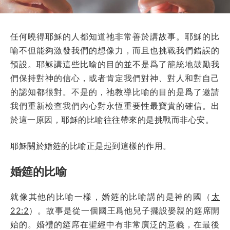
任何曉得耶穌的人都知道祂非常善於講故事。耶穌的比
喻不但能夠激發我們的想像力，而且也挑戰我們錯誤的
預設。耶穌講這些比喻的目的並不是爲了籠統地鼓勵我
們保持對神的信心，或者肯定我們對神、對人和對自己
的認知都很對。不是的，祂教導比喻的目的是爲了邀請
我們重新檢查我們內心對永恆重要性最寶貴的確信。出
於這一原因，耶穌的比喻往往帶來的是挑戰而非心安。
耶穌關於婚筵的比喻正是起到這樣的作用。
婚筵的比喻
就像其他的比喻一樣，婚筵的比喻講的是神的國（
太
22:2
）。故事是從一個國王爲他兒子擺設娶親的筵席開
始的。婚禮的筵席在聖經中有非常廣泛的意義，在最後