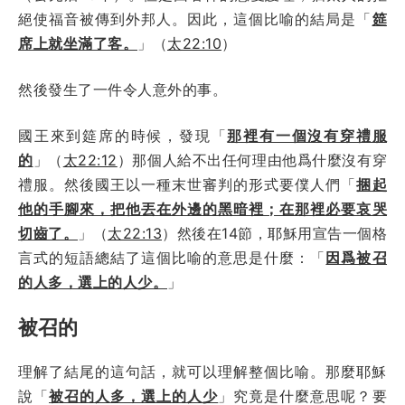
絕使福音被傳到外邦人。因此，這個比喻的結局是「
筵
席上就坐滿了客。
」（
太22:10
）
然後發生了一件令人意外的事。
國王來到筵席的時候，發現「
那裡有一個沒有穿禮服
的
」（
太22:12
）那個人給不出任何理由他爲什麼沒有穿
禮服。然後國王以一種末世審判的形式要僕人們「
捆起
他的手腳來，把他丟在外邊的黑暗裡；在那裡必要哀哭
切齒了。
」（
太22:13
）然後在14節，耶穌用宣告一個格
言式的短語總結了這個比喻的意思是什麼：「
因爲被召
的人多，選上的人少。
」
被召的
理解了結尾的這句話，就可以理解整個比喻。那麼耶穌
說「
被召的人多，選上的人少
」究竟是什麼意思呢？要