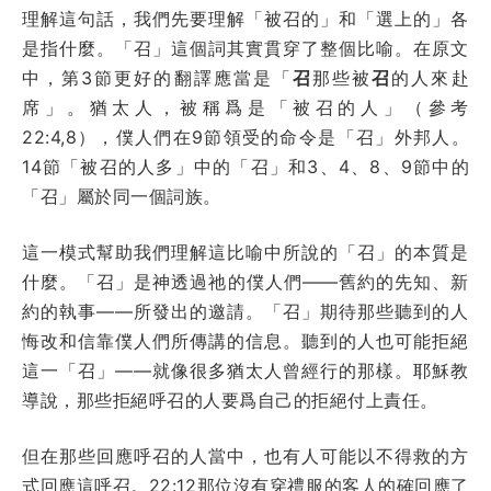
理解這句話，我們先要理解「被召的」和「選上的」各
是指什麼。「召」這個詞其實貫穿了整個比喻。在原文
中，第3節更好的翻譯應當是「
召
那些被
召
的人來赴
席」。猶太人，被稱爲是「被召的人」（參考
22:4,8），僕人們在9節領受的命令是「召」外邦人。
14節「被召的人多」中的「召」和3、4、8、9節中的
「召」屬於同一個詞族。
這一模式幫助我們理解這比喻中所說的「召」的本質是
什麼。「召」是神透過祂的僕人們——舊約的先知、新
約的執事——所發出的邀請。「召」期待那些聽到的人
悔改和信靠僕人們所傳講的信息。聽到的人也可能拒絕
這一「召」——就像很多猶太人曾經行的那樣。耶穌教
導說，那些拒絕呼召的人要爲自己的拒絕付上責任。
但在那些回應呼召的人當中，也有人可能以不得救的方
式回應這呼召。22:12那位沒有穿禮服的客人的確回應了