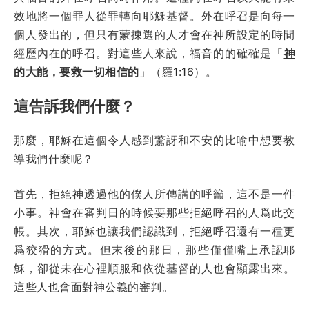
效地將一個罪人從罪轉向耶穌基督。外在呼召是向每一
個人發出的，但只有蒙揀選的人才會在神所設定的時間
經歷內在的呼召。對這些人來說，福音的的確確是「
神
的大能，要救一切相信的
」（
羅1:16
）。
這告訴我們什麼？
那麼，耶穌在這個令人感到驚訝和不安的比喻中想要教
導我們什麼呢？
首先，拒絕神透過他的僕人所傳講的呼籲，這不是一件
小事。神會在審判日的時候要那些拒絕呼召的人爲此交
帳。其次，耶穌也讓我們認識到，拒絕呼召還有一種更
爲狡猾的方式。但末後的那日，那些僅僅嘴上承認耶
穌，卻從未在心裡順服和依從基督的人也會顯露出來。
這些人也會面對神公義的審判。