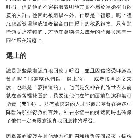
呼召，但是他的不穿禮服表明他其實不屬於爲婚禮而歡
慶的人群，他因此被阻擋在外。什麼是「禮服」呢？禮
服應當被理解成隨著福音白白賜下的救恩禮物。只有那
些領受這禮物的，才能在萬物得以成全的時候與羔羊一
同坐席在婚筵上。
選上的
誰是那些嚴肅認真地回應了呼召，並且因信接受耶穌基
督的呢？耶穌稱他們爲「選上的」，或者按著原文來
說，也就是「蒙揀選的」。他們是父神在創造世界以前
就在基督裡揀選的，爲要讓他們在神的面前聖潔和無可
指責（
弗1:4
）。只有蒙揀選的人才能參加基督在榮耀中
降臨時那些得救的百姓。神在永恆中的揀選同時也確保
了他們一定會嚴肅認真地回應神的呼召。
因爲新約聖經在其他地方把呼召和揀選等同起來（
提後