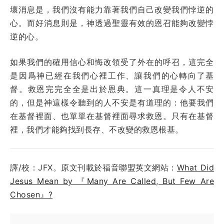
壞消息是，我們沒有能力靠著我們自己改變我們悖逆的
心。而好消息則是，神透過聖靈有效的恩召能夠改變悖
逆的心。
如果我們的確用信心和悔改領受了外在的呼召，這完全
是因爲神已經在我們心裡工作、讓我們的心轉向了基
督。救恩完完全全是出於恩典。這一真理是令人不安
的，但是神這樣令聽到的人不安是有道理的：他要我們
在基督裡面、也單單在基督裡面尋求救恩。只有在基督
裡，我們才能夠找到長存、不改變的救恩根基。
譯/校：JFX。原文刊載於福音聯盟英文網站：
What Did
Jesus Mean by 『Many Are Called, But Few Are
Chosen』?