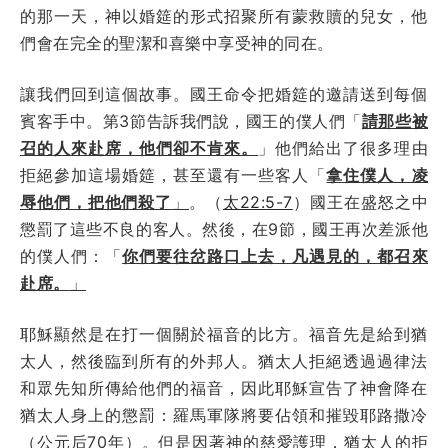
的那一天，神以婚筵的形式招聚所有蒙救贖的兒女，他
們會在完全的聖潔和喜樂中享受神的同在。
讓我們回到這個故事。國王命令把婚筵的邀請送到每個
賓客手中。第3節告訴我們說，國王的僕人們「
請那些被
召的人來赴席，他們卻不肯來。
」他們給出了很多理由
拒絕參加這場婚筵，甚至還有一些客人「
拿住僕人，凌
辱他們，把他們殺了
」
。（
太22:5-7
）國王在盛怒之中
懲罰了這些不良的客人。然後，在9節，國王再次差派他
的僕人們：「
你們要往岔路口上去，凡遇見的，都召來
赴席。
」
耶穌顯然是在打一個關於福音的比方。福音先是給到猶
太人，然後臨到所有的外邦人。猶太人拒絕透過過律法
和眾先知所傳給他們的福音，因此耶穌宣告了神會降在
猶太人身上的懲罰：羅馬軍隊將要佔領和摧毀耶路撒冷
（公元后70年）。但是因著神的慈愛護理，猶太人的拒