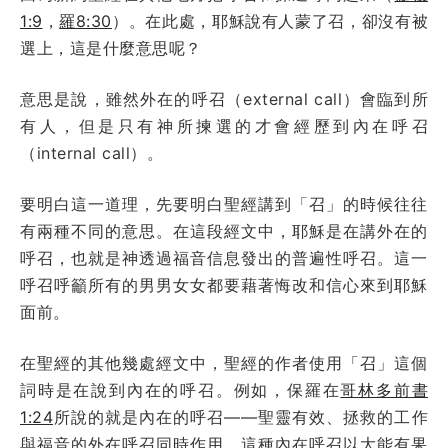
1:9
，
羅8:30
）。在此處，耶穌說有人蒙了召，卻沒有被
選上，這是什麼意思呢？
意思是說，雖然外在的呼召（external call）會臨到所
有人，但是只有神所揀選的才會經歷到內在呼召
（internal call）。
要明白這一道理，先要明白聖經講到「召」的時候往往
有兩種不同的意思。在這段經文中，耶穌是在講外在的
呼召，也就是神透過福音信息發出的普遍性呼召。這一
呼召呼籲所有的男男女女都要藉著悔改和信心來到耶穌
面前。
在聖經的其他幾處經文中，聖經的作者使用「召」這個
詞時是在說到內在的呼召。例如，保羅在
哥林多前書
1:24
所說的就是內在的呼召——聖靈有效、拯救的工作
與福音的外在呼召同時作用。這種內在呼召以大能有果