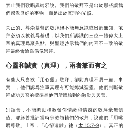
禁止我們歌唱異端邪說。我們的敬拜不是出於那些讓我
們感覺良好的事物，而是出於真理的光照。
真正的、尊崇基督的敬拜絕不能無意識或出於無知。敬
拜必須以教義爲基礎，以我們所認識的三位一體偉大上
帝的真理爲聚焦點。與聖經啓示我們的內容不一致的敬
拜最終會淪爲偶像崇拜。
心靈和誠實（真理），兩者兼而有之
有些人只喜歡「用心靈」敬拜，卻對真理不屑一顧。事
實上，他們認爲注重真理有可能熄滅聖靈。他們判斷敬
拜成功與否的標準是他們所體驗到的激動與興奮。
別誤會，不能調動和激發你情緒和情感的敬拜毫無價
值。耶穌曾批評當時宗教領袖們的敬拜，說他們「用嘴
唇尊敬」上帝，「心卻遠離」祂（
太 15:7-9
）。真正的