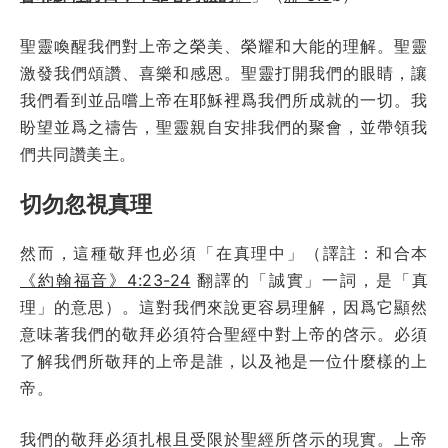
聖靈喚醒我們對上帝之榮美、榮耀和大能的理解。聖靈
激發我們頌讚、喜樂和感恩。聖靈打開我們的眼睛，讓
我們看到並品嚐上帝在耶穌裡爲我們所成就的一切。我
盼望並爲之禱告，聖靈親自安排我們的聚會，並帶領我
們共同讚美主。
切勿忽視真理
然而，這種敬拜也必須「在真理中」（譯註：和合本
《約翰福音》4:23-24
翻譯的「誠實」一詞，是「真
理」的意思）。這對我們來說更容易理解，因爲它顯然
意味著我們的敬拜必須符合聖經中對上帝的啓示。必須
了解我們所敬拜的上帝是誰，以及祂是一位什麼樣的上
帝。
我們的敬拜必須扎根且受限於聖經所啓示的現實。上帝