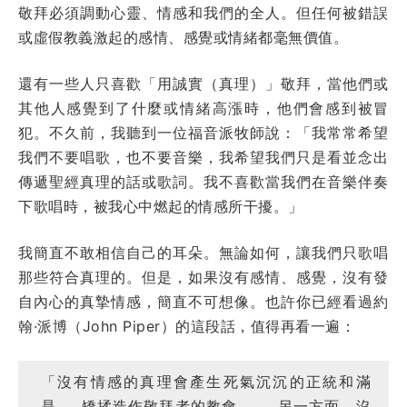
敬拜必須調動心靈、情感和我們的全人。但任何被錯誤
或虛假教義激起的感情、感覺或情緒都毫無價值。
還有一些人只喜歡「用誠實（真理）」敬拜，當他們或
其他人感覺到了什麼或情緒高漲時，他們會感到被冒
犯。不久前，我聽到一位福音派牧師說：「我常常希望
我們不要唱歌，也不要音樂，我希望我們只是看並念出
傳遞聖經真理的話或歌詞。我不喜歡當我們在音樂伴奏
下歌唱時，被我心中燃起的情感所干擾。」
我簡直不敢相信自己的耳朵。無論如何，讓我們只歌唱
那些符合真理的。但是，如果沒有感情、感覺，沒有發
自內心的真摯情感，簡直不可想像。也許你已經看過約
翰·派博（John Piper）的這段話，值得再看一遍：
「沒有情感的真理會產生死氣沉沉的正統和滿
是……矯揉造作敬拜者的教會。……另一方面，沒