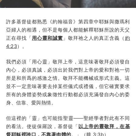
許多基督徒都熟悉《約翰福音》第四章中耶穌與撒瑪利
亞婦人的相遇，但不是每個人都能解釋耶穌所說的天父
正在尋找「
用心靈和誠實
」敬拜祂之人的真正含義（
約
4:23
）。
我們必須「用心靈」敬拜上帝，這意味著敬拜必須發自
內心，必須真誠，必須出於我們對上帝的愛和對祂一切
所是和所爲的感激之情。敬拜不能機械或形式主義。這
並不一定意味著要去掉某些儀式或禮儀，但它確實要求
所有的身體姿勢或象徵性行動都必須充滿發自內心的委
身、信靠、愛與熱情。
但這裡的「靈」也可能指聖靈——聖經學者對此有不同
的看法。使徒保羅說，基督徒「
以上帝的靈敬拜，在基
督耶穌裡誇口，不靠著肉體的
。
」（
腓 3:3
b）