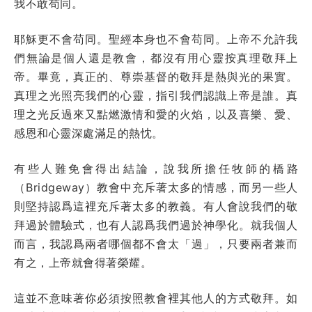
我不敢苟同。
耶穌更不會苟同。聖經本身也不會苟同。上帝不允許我
們無論是個人還是教會，都沒有用心靈按真理敬拜上
帝。畢竟，真正的、尊崇基督的敬拜是熱與光的果實。
真理之光照亮我們的心靈，指引我們認識上帝是誰。真
理之光反過來又點燃激情和愛的火焰，以及喜樂、愛、
感恩和心靈深處滿足的熱忱。
有些人難免會得出結論，說我所擔任牧師的橋路
（Bridgeway）教會中充斥著太多的情感，而另一些人
則堅持認爲這裡充斥著太多的教義。有人會說我們的敬
拜過於體驗式，也有人認爲我們過於神學化。就我個人
而言，我認爲兩者哪個都不會太「過」，只要兩者兼而
有之，上帝就會得著榮耀。
這並不意味著你必須按照教會裡其他人的方式敬拜。如