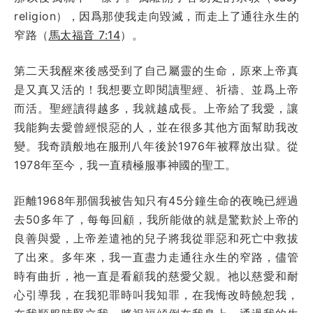
religion），因爲那使我走向毀滅，而走上了通往永生的
窄路（
馬太福音 7:14
）。
第二天我醒來後感受到了自己屬靈的生命，原來上帝真
是又真又活的！我想要立即閱讀聖經、祈禱、並爲上帝
而活。聖經讀得越多，我就越成長。上帝給了我愛，讓
我能夠去愛曾經恨惡的人，並在很多其他方面幫助我改
變。我奇蹟般地在服刑八年後於1976年被釋放出獄。從
1978年至今，我一直積極服事神國的聖工。
距離1968年那個我被告知只有45分鐘生命的夜晚已經過
去50多年了，每每回顧，我所能做的就是驚歎於上帝的
良善與愛，上帝差遣祂的兒子將我從罪惡和死亡中救拔
了出來。多年來，我一直盡力走通往永生的窄路，儘管
時有曲折，祂一直是看顧我的慈愛父親。祂以慈愛和耐
心引導我，在我犯罪時叫我知罪，在我悔改時饒恕我，