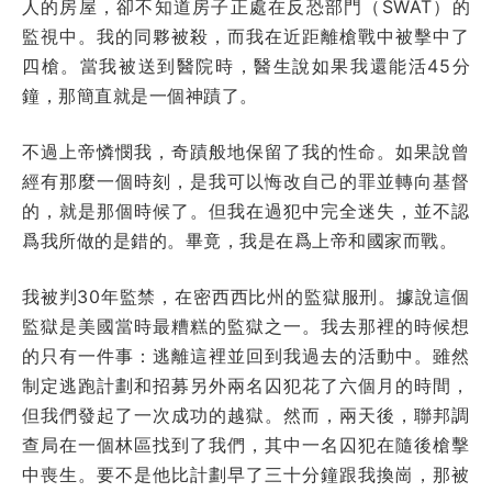
人的房屋，卻不知道房子正處在反恐部門（SWAT）的
監視中。我的同夥被殺，而我在近距離槍戰中被擊中了
四槍。當我被送到醫院時，醫生說如果我還能活45分
鐘，那簡直就是一個神蹟了。
不過上帝憐憫我，奇蹟般地保留了我的性命。如果說曾
經有那麼一個時刻，是我可以悔改自己的罪並轉向基督
的，就是那個時候了。但我在過犯中完全迷失，並不認
爲我所做的是錯的。畢竟，我是在爲上帝和國家而戰。
我被判30年監禁，在密西西比州的監獄服刑。據說這個
監獄是美國當時最糟糕的監獄之一。我去那裡的時候想
的只有一件事：逃離這裡並回到我過去的活動中。雖然
制定逃跑計劃和招募另外兩名囚犯花了六個月的時間，
但我們發起了一次成功的越獄。然而，兩天後，聯邦調
查局在一個林區找到了我們，其中一名囚犯在隨後槍擊
中喪生。要不是他比計劃早了三十分鐘跟我換崗，那被