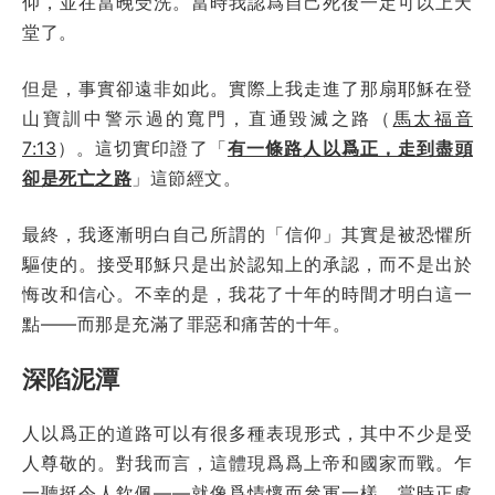
仰，並在當晚受洗。當時我認爲自己死後一定可以上天
堂了。
但是，事實卻遠非如此。實際上我走進了那扇耶穌在登
山寶訓中警示過的寬門，直通毀滅之路（
馬太福音
7:13
）。這切實印證了「
有一條路人以爲正，走到盡頭
卻是死亡之路
」這節經文。
最終，我逐漸明白自己所謂的「信仰」其實是被恐懼所
驅使的。接受耶穌只是出於認知上的承認，而不是出於
悔改和信心。不幸的是，我花了十年的時間才明白這一
點——而那是充滿了罪惡和痛苦的十年。
深陷泥潭
人以爲正的道路可以有很多種表現形式，其中不少是受
人尊敬的。對我而言，這體現爲爲上帝和國家而戰。乍
一聽挺令人欽佩——就像爲情懷而參軍一樣。當時正處