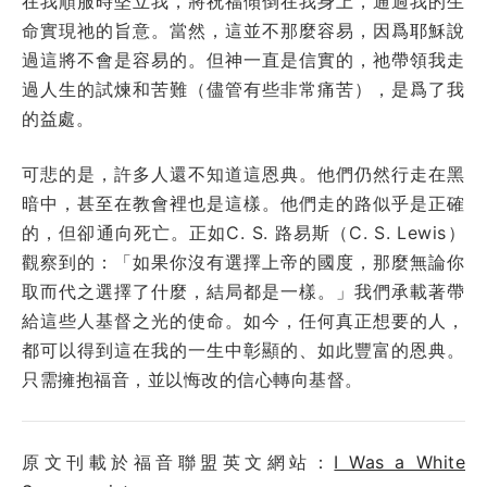
在我順服時堅立我，將祝福傾倒在我身上，通過我的生
命實現祂的旨意。當然，這並不那麼容易，因爲耶穌說
過這將不會是容易的。但神一直是信實的，祂帶領我走
過人生的試煉和苦難（儘管有些非常痛苦），是爲了我
的益處。
可悲的是，許多人還不知道這恩典。他們仍然行走在黑
暗中，甚至在教會裡也是這樣。他們走的路似乎是正確
的，但卻通向死亡。正如C. S. 路易斯（C. S. Lewis）
觀察到的：「如果你沒有選擇上帝的國度，那麼無論你
取而代之選擇了什麼，結局都是一樣。」我們承載著帶
給這些人基督之光的使命。如今，任何真正想要的人，
都可以得到這在我的一生中彰顯的、如此豐富的恩典。
只需擁抱福音，並以悔改的信心轉向基督。
原文刊載於福音聯盟英文網站：
I Was a White