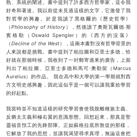
熟、系統的闡述。書中提到了許多西方哲學家，這令我
好奇和著迷。我以前從未見過這樣的文字，它激發了我
對哲學的興趣。於是我讀了黑格爾的《歷史哲學》
（
Philosophy of History
），然後讀了奧斯瓦爾德·斯
賓格勒（Oswald Spengler）的《西方的沒落》
（
Decline of the West
），這兩本書對沒有哲學背景的
人來說都是挑戰。書中提到了柏拉圖和亞里士多德，恰
好就在那個時候，我收到了一封郵寄過來的廣告，上面
列出了柏拉圖、亞里士多德和馬可·奧勒留（Marcus
Aurelius）的作品。 我在高中和大學的第一學期就對西
方文明史感興趣，因此這似乎是一個可以讓我重拾學習
的好起點。
我當時並不知道這樣的研究學習會使我脫離種族主義、
反猶太主義和極右翼的意識形態。回想起來，那真是聖
靈福音預工的先鋒部隊。正如蘇格拉底所敦促的那樣，
它解放了我的思想，並讓我渴望尋求真理，無論這會把