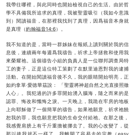
我帶往哪裡，與此同時也開始檢視自己的生活。由於哲
學不具備我所追求的真理，我被聖靈吸引（我如今意識
到）閱讀福音，在那裡我找到了真理，因爲福音本身就
是真理（
約翰福音14:6
）。
我不知道的是，當時一群姊妹在報紙上讀到關於我的信
息後，連續兩年每週爲我禱告，祈求上帝拯救和使用我
來榮耀祂。這個禱告小組的負責人是一位聯邦調查局特
工的妻子，正是這位特工策劃了在默里迪恩對我的逮捕
活動。在開始閱讀福音後不久，我的眼睛開始明亮，正
如約拿單·愛德華茲說： 「聖靈將神超自然之光直接照徹
人心」。我犯過的許多罪開始湧入腦海，隨之而來的是
認罪、悔改和懺悔之淚。一天晚上，我跪在牢房的地板
上向耶穌做了一個簡單的禱告，如果祂願意，祈求祂饒
恕我的罪，我也願意把我的生命交付給祂。在那之後，
我感覺肩膀上有千斤重擔被挪去了。我的心改變了，從
那以後我就不一樣了。我離開了容易走的宗教（easy