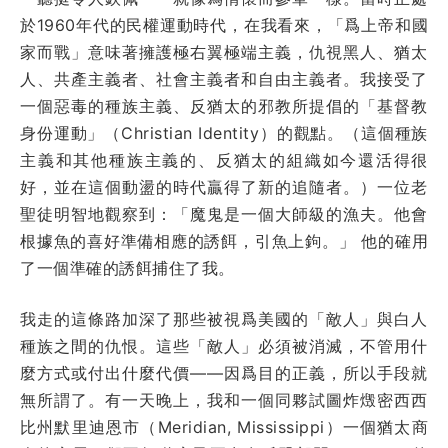
於1960年代的民權運動時代，在我看來，「爲上帝和國
家而戰」意味著擁護極右翼極端主義，仇視黑人、猶太
人、共產主義者、社會主義者和自由主義者。我接受了
一個惡毒的種族主義、反猶太的邪教所提倡的「基督教
身份運動」（Christian Identity）的觀點。（這個種族
主義和其他種族主義的、反猶太的組織如今還活得很
好，並在這個動盪的時代贏得了新的追隨者。）一位老
聖徒明智地觀察到：「魔鬼是一個大師級的漁夫。他會
根據魚的喜好準備相應的誘餌，引魚上鉤。」 他的確用
了一個準確的誘餌捕住了我。
我走的這條路加深了那些被視爲美國的「敵人」與白人
種族之間的仇恨。這些「敵人」必須被消滅，不管用什
麼方式或付出什麼代價——因爲目的正義，所以手段就
無所謂了。有一天晚上，我和一個同夥試圖炸燬密西西
比州默里迪恩市（Meridian, Mississippi）一個猶太商