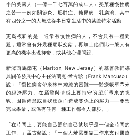
半的美國人（一億一千七百萬的成年人）受某種慢性病
之苦——例如關節炎、肥胖症、糖尿病、乳糜瀉。其中
有四分之一的人無法從事日常生活中的某些特定活動。
更爲複雜的是，通常有慢性病的人，不會只有一種問
題，通常會有好幾種症狀交錯，再加上他們比一般人有
更高的機率出現抑鬱，或其他心理問題。
新澤西馬爾屯（Marlton, New Jersey）的基督教輔導
與關係發展中心主任法蘭克·孟古鬆（Frank Mancuso）
說：「慢性病會帶來林林總總的困難——醫療帳單帶來
的經濟壓力、在屬靈與情感上要持守盼望所帶來的挑
戰、因爲倦怠或自我焦距而造成關係上的壓力——要想
完成學業，或保有任何一種工作都令人卻步。」
「在時間上，要能自己照顧自己就幾乎是一個全時間的
工作。」孟古鬆說：「一個人若需要靠工作來支付醫療