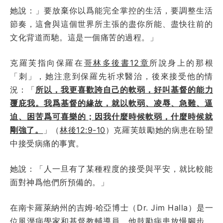
她說：」要放棄你以爲能完全掌控的生活，要調整生活
節奏，這會與這個世界所主張的盡你所能、盡快往前的
文化背道而馳。這是一個痛苦的過程。」
克羅芙指向保羅在
哥林多後書12章
所說身上的那根
「刺」，她注意到保羅先祈求醫治，後來接受他的情
況：「
所以，我更喜歡誇自己的軟弱，好叫基督的能力
覆庇我。我爲基督的緣故，就以軟弱、凌辱、急難、逼
迫、困苦爲可喜樂的；因我什麼時候軟弱，什麼時候就
剛強了。
」（
林後12:9-10
）克羅芙鼓勵她的病患在盼望
中接受病痛的事實。
她說：「人一旦有了某種程度的接受與平安，就比較能
面對神爲他們所預備的。」
在南卡羅萊納州的吉姆·哈亞博士（Dr. Jim Halla）是一
位風溼病學家和基督教輔導員，他鼓勵病患放慢腳步，