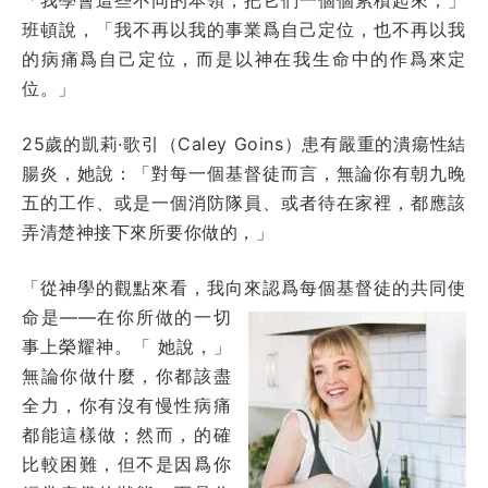
班頓說，「我不再以我的事業爲自己定位，也不再以我
的病痛爲自己定位，而是以神在我生命中的作爲來定
位。」
25歲的凱莉·歌引（Caley Goins）患有嚴重的潰瘍性結
腸炎，她說：「對每一個基督徒而言，無論你有朝九晚
五的工作、或是一個消防隊員、或者待在家裡，都應該
弄清楚神接下來所要你做的，」
「從神學的觀點來看，我向來認爲每個基督
徒的共同使
命是——在你所做的一切
事上榮耀神。「 她說，」
無論你做什麼，你都該盡
全力，你有沒有慢性病痛
都能這樣做；然而，的確
比較困難，但不是因爲你