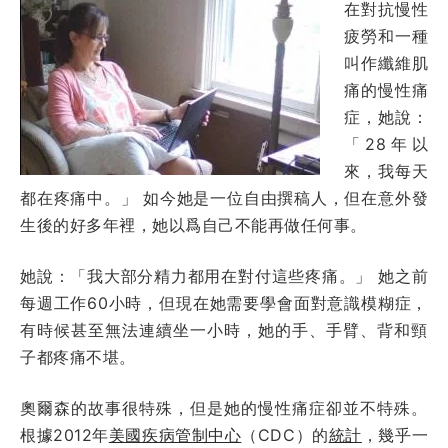
在對抗慢性
疲勞和一種
叫作纖維肌
痛的慢性痛
症，她說：
「28年以
來，我每天
都在疼痛中。」 如今她是一位自由撰稿人，但在意外發
生後的好多年裡，她以爲自己不能再做任何事。
她說：「我大部分精力都用在對付這些疼痛。」 她之前
每週工作60小時，但現在她需要學會面對意識模糊症，
有時候甚至無法連續坐一小時，她的手、手臂、背和頸
子都疼痛不堪。
奧爾森的故事很特殊，但是她的慢性痛症卻並不特殊。
根據2012年
美國疾病管制中心
（CDC）的
統計
，幾乎一