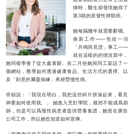
律時，醫生卻發現她得了
第3期的原發性肺類癌。
她每隔幾年就需要辭職、
換新工作——包括一項
「共鳴與見證」事工——
就在這樣的的情況當中，
她同樣學會了從大處著眼。在二月份她與同工架設了一
個網站，教導如何透過健康食品、生活方式的選擇、以
及「刻意的屬靈操練」來經營慢性病。
班頓說：「我現在明白，我把這些碎片拼湊起來，看見
神要如何使用我。」 她進入烹飪學院，雖然不能成爲廚
師，但是可以爲慢性病患者提供營養食譜，她曾在廣告
公司工作，所以她也知道如何宣傳。
「我學會這些不同的本領，把它們一個個累積起來；」