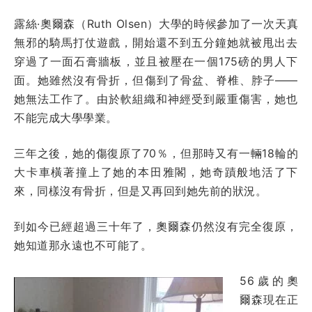
露絲·奧爾森（Ruth Olsen）大學的時候參加了一次天真
無邪的騎馬打仗遊戲，開始還不到五分鐘她就被甩出去
穿過了一面石膏牆板，並且被壓在一個175磅的男人下
面。她雖然沒有骨折，但傷到了骨盆、脊椎、脖子——
她無法工作了。由於軟組織和神經受到嚴重傷害，她也
不能完成大學學業。
三年之後，她的傷復原了70％，但那時又有一輛18輪的
大卡車橫著撞上了她的本田雅閣，她奇蹟般地活了下
來，同樣沒有骨折，但是又再回到她先前的狀況。
到如今已經超過三十年了，奧爾森仍然沒有完全復原，
她知道那永遠也不可能了。
56歲的奧
爾森現在正