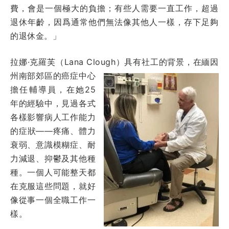
費，會是一個極大的負擔；有些人需要一直工作，超過
退休年齡，因爲通常他們無法像其他人一樣，存下足夠
的退休金。」
拉娜·克羅芙（Lana Clough）具
有社工的背景，在緬因
州南部郊區的癌症中心
擔任輔導員，在她25
年的經驗中，見過各式
各樣影響病人工作能力
的症狀——疼痛、體力
衰弱、意識模糊症、耐
力減退、抑鬱及其他種
種。一個人可能整天都
在克服這些問題，就好
像從事一個全職工作一
樣。