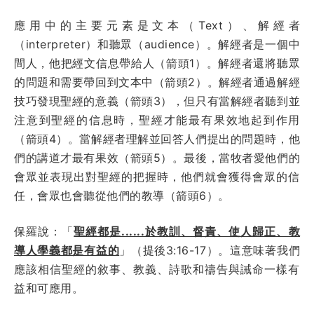
應用中的主要元素是文本（Text）、解經者
（interpreter）和聽眾（audience）。解經者是一個中
間人，他把經文信息帶給人（箭頭1）。解經者還將聽眾
的問題和需要帶回到文本中（箭頭2）。解經者通過解經
技巧發現聖經的意義（箭頭3），但只有當解經者聽到並
注意到聖經的信息時，聖經才能最有果效地起到作用
（箭頭4）。當解經者理解並回答人們提出的問題時，他
們的講道才最有果效（箭頭5）。最後，當牧者愛他們的
會眾並表現出對聖經的把握時，他們就會獲得會眾的信
任，會眾也會聽從他們的教導（箭頭6）。
保羅說：「
聖經都是......於教訓、督責、使人歸正、教
導人學義都是有益的
」（提後3:16-17）。這意味著我們
應該相信聖經的敘事、教義、詩歌和禱告與誡命一樣有
益和可應用。