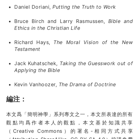
Daniel Doriani,
Putting the Truth to Work
Bruce Birch and Larry Rasmussen,
Bible and
Ethics in the Christian Life
Richard Hays,
The Moral Vision of the New
Testament
Jack Kuhatschek,
Taking the Guesswork out of
Applying the Bible
Kevin Vanhoozer,
The Drama of Doctrine
編注：
本文爲「簡明神學」系列專文之一，本文所表達的所有
觀點均爲作者本人的觀點，本文基於知識共享
（Creative Commons）的署名-相同方式共享