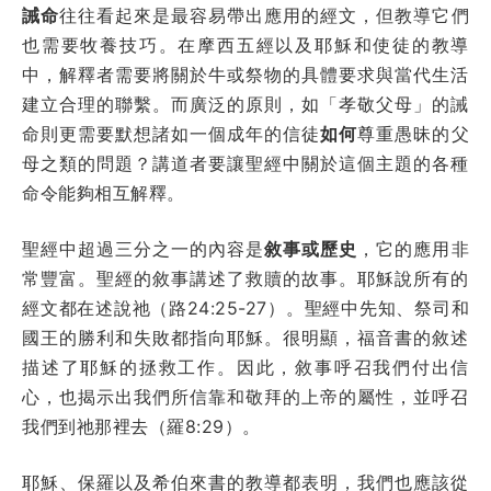
誡命
往往看起來是最容易帶出應用的經文，但教導它們
也需要牧養技巧。在摩西五經以及耶穌和使徒的教導
中，解釋者需要將關於牛或祭物的具體要求與當代生活
建立合理的聯繫。而廣泛的原則，如「孝敬父母」的誡
命則更需要默想諸如一個成年的信徒
如何
尊重愚昧的父
母之類的問題？講道者要讓聖經中關於這個主題的各種
命令能夠相互解釋。
聖經中超過三分之一的內容是
敘事或歷史
，它的應用非
常豐富。聖經的敘事講述了救贖的故事。耶穌說所有的
經文都在述說祂（路24:25-27）。聖經中先知、祭司和
國王的勝利和失敗都指向耶穌。很明顯，福音書的敘述
描述了耶穌的拯救工作。因此，敘事呼召我們付出信
心，也揭示出我們所信靠和敬拜的上帝的屬性，並呼召
我們到祂那裡去（羅8:29）。
耶穌、保羅以及希伯來書的教導都表明，我們也應該從