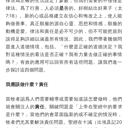
律法爲正確的生活設定了參數，但我們需要的不僅僅是
律法。爲了行善，人必須
是
善的。好樹結出好果子（太
7:18）。新的心或品格建立在信心和悔改之上，使人能
夠做善事。真正順服的源自心靈、思想和情感，順服的
動機是愛。律法和責任是必不可少的，但不可能把規則
說得足夠詳細以涵蓋所有情況。因此，我們帶著幾個問
題進入道德情境，包括。「什
麼
是正確的道德決定？我
對這種情況的看法是否正確？我有力量去做正確的事情
嗎？」有效的應用可以回答所有這些問題。讓我們進一
步探討這四個問題。
我應該做什麼？責任
當牧者認爲人們需要輔導或需要知道該怎麼做時，他們
就會關注人的
責任
。關鍵問題是「上帝在聖經中的要求
是什麼？」當他們的會眾面臨新的或不確定的情況時，
牧者們尤其要解決責任問題。聖經在十誡（出埃及記20