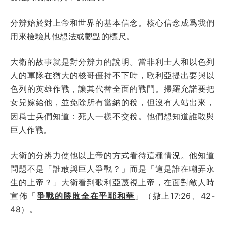
分辨始於對上帝和世界的基本信念。核心信念成爲我們
用來檢驗其他想法或觀點的標尺。
大衛的故事就是對分辨力的說明。當非利士人和以色列
人的軍隊在猶大的梭哥僵持不下時，歌利亞提出要與以
色列的英雄作戰，讓其代替全面的戰鬥。掃羅允諾要把
女兒嫁給他，並免除所有當納的稅，但沒有人站出來，
因爲士兵們知道：死人一樣不交稅。他們想知道誰敢與
巨人作戰。
大衛的分辨力使他以上帝的方式看待這種情況。他知道
問題不是「誰敢與巨人爭戰？」而是「這是誰在嘲弄永
生的上帝？」大衛看到歌利亞蔑視上帝，在面對敵人時
宣佈「
爭戰的勝敗全在乎耶和華
」（撒上17:26、42-
48）。