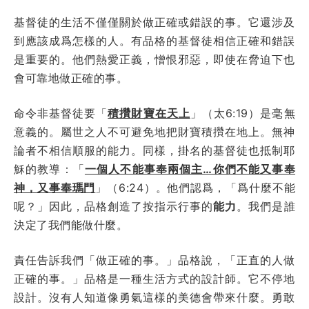
基督徒的生活不僅僅關於做正確或錯誤的事。它還涉及
到應該成爲怎樣的人。有品格的基督徒相信正確和錯誤
是重要的。他們熱愛正義，憎恨邪惡，即使在脅迫下也
會可靠地做正確的事。
命令非基督徒要「
積攢財寶在天上
」（太6:19）是毫無
意義的。屬世之人不可避免地把財寶積攢在地上。無神
論者不相信順服的能力。同樣，掛名的基督徒也抵制耶
穌的教導：「
一個人不能事奉兩個主…你們不能又事奉
神，又事奉瑪門
」（6:24）。他們認爲，「爲什麼不能
呢？」因此，品格創造了按指示行事的
能力
。我們是誰
決定了我們能做什麼。
責任告訴我們「做正確的事。」品格說，「正直的人做
正確的事。」品格是一種生活方式的設計師。它不停地
設計。沒有人知道像勇氣這樣的美德會帶來什麼。勇敢