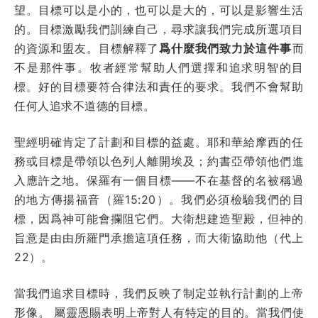
望。目標可以是小的，也可以是大的，可以是影響生活
的。目標激勵我們訓練自己，尋求讓我們完成所選項目
的資源和盟友。目標解釋了
爲什麼我們致力於這件事
而
不是那件事。牧者經常幫助人們選擇和追求明智的目
標。好的目標要符合律法和責任的要求。我們不會幫助
任何人追求不道德的目標。
聖經明確肯定了計劃和目標的益處。耶和華給摩西的任
務或目標是帶領以色列人離開埃及；約書亞帶領他們進
入應許之地。保羅有一個目標——不在基督的名被稱過
的地方傳揚福音（羅15:20）。我們必須檢驗我們的目
標，因爲神可能會攔阻它們。大衛想建造聖殿，但神的
旨意是由由所羅門承擔這項任務，而大衛協助他（代上
22）。
當我們追求目標時，我們反映了制定並執行計劃的上帝
形像。 屬靈恩賜表明上帝對人有特定的目的。當我們使