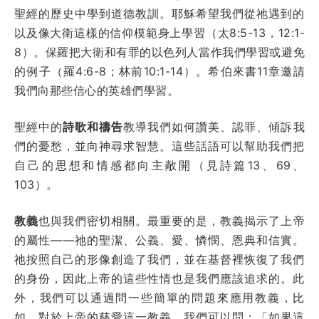
聖經的歷史中學到道德教訓。耶穌希望我們從祂遇到的
以及像大衛這樣的信仰模範身上學習（太8:5-13，12:1-
8）。保羅把大衛和有罪的以色列人當作我們學習或避免
的例子（羅4:6-8；林前10:1-14）。希伯來書11章邀請
我們向那些信心的英雄們學習。
聖經中的
詩歌和禱告
教導我們如何讚美、認罪、傾訴我
們的憂愁，並向神尋求智慧。這些話語可以幫助我們把
自己的思想和情感都向主敞開（見詩篇13、69、
103）。
教義
也與我們密切相關。最重要的是，教義揭示了上帝
的屬性——祂的聖潔、公義、愛、憐憫、恩典和信實。
祂按照自己的形像創造了我們，並在基督裡恢復了我們
的身份，因此上帝的這些性情也是我們應該追求的。此
外，我們可以通過問一些簡單的問題來應用教義，比
如，對於上帝的慈愛這一教義，我們可以問：「如果這