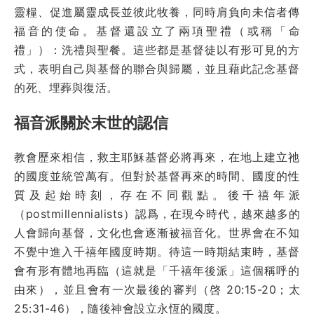
靈糧、促進屬靈成長並彼此牧養，同時肩負向未信者傳
福音的使命。基督還設立了兩項聖禮（或稱「命
禮」）：洗禮與聖餐。這些都是基督徒以有形可見的方
式，表明自己與基督的聯合與歸屬，並且藉此記念基督
的死、埋葬與復活。
福音派關於末世的認信
教會歷來相信，救主耶穌基督必將再來，在地上建立祂
的國度並統管萬有。但對於基督再來的時間、國度的性
質及起始時刻，存在不同觀點。後千禧年派
（postmillennialists）認爲，在現今時代，越來越多的
人會歸向基督，文化也會逐漸被福音化。世界會在不知
不覺中進入千禧年國度時期。待這一時期結束時，基督
會有形有體地再臨（這就是「千禧年後派」這個稱呼的
由來），並且會有一次最後的審判（啓 20:15-20；太
25:31-46），隨後神會設立永恆的國度。