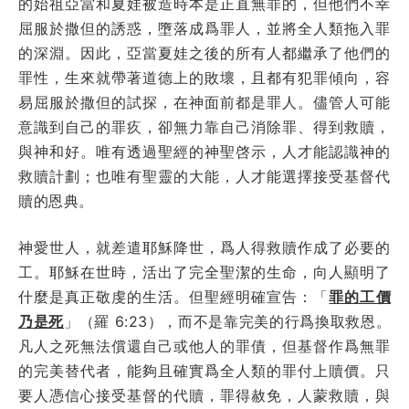
的始祖亞當和夏娃被造時本是正直無罪的，但他們不幸
屈服於撒但的誘惑，墮落成爲罪人，並將全人類拖入罪
的深淵。因此，亞當夏娃之後的所有人都繼承了他們的
罪性，生來就帶著道德上的敗壞，且都有犯罪傾向，容
易屈服於撒但的試探，在神面前都是罪人。儘管人可能
意識到自己的罪疚，卻無力靠自己消除罪、得到救贖，
與神和好。唯有透過聖經的神聖啓示，人才能認識神的
救贖計劃；也唯有聖靈的大能，人才能選擇接受基督代
贖的恩典。
神愛世人，就差遣耶穌降世，爲人得救贖作成了必要的
工。耶穌在世時，活出了完全聖潔的生命，向人顯明了
什麼是真正敬虔的生活。但聖經明確宣告：「
罪的工價
乃是死
」（羅 6:23），而不是靠完美的行爲換取救恩。
凡人之死無法償還自己或他人的罪債，但基督作爲無罪
的完美替代者，能夠且確實爲全人類的罪付上贖價。只
要人憑信心接受基督的代贖，罪得赦免，人蒙救贖，與