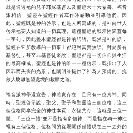
就是通過祂的兒子耶穌基督以及聖經六十六卷書。福音
派相信，聖靈在聖經作者寫作時感動並引導他們。因
此，聖經既是神的啓示，也是人所寫成的，是神向世人
啓示祂要人知道的一切真理。這種聖經的默示性涵蓋每
一字句，因此整本聖經都是神的話語。既然是神的話，
聖經在它所教導的一切事上都絕對真實無誤。對於所有
基督徒，甚至非基督徒來說，聖經都是一切信仰與生活
的最高權威。聖經也是神的唯一一種啓示，既指出了人
因罪而失喪的光景，也闡明並提供了神爲人預備的、挽
救人脫離無望處境的救贖之道。
福音派神學還宣告，神確實存在，且只有一位真神。同
時，聖經啓示說，聖父、聖子和聖靈這三個位格，這三
個位格同享完全的神性本質，永恆共存，這就是三位一
體。「三位一體"並不是指有多個神，而是指在獨一神性
裡有三個位格。位格間的從屬關係僅體現在三一之外的