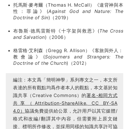
托馬斯·麥考爾（Thomas H. McCall）《違背神與本
性：罪論》(
Against God and Nature: The
Doctrine of Sin
)（2019）
布魯斯·德馬雷斯特《十字架與救恩》(
The Cross
and Salvation
)（2006）
格雷格·艾利森（Gregg R. Allison）《客旅與外人：
教會論》(
Sojourners and Strangers: The
Doctrine of the Church
)（2012）
​​編注：本文爲「簡明神學」系列專文之一，本文所
表達的所有觀點均爲作者本人的觀點，本文基於知
識共享（Creative Commons）的
署名-相同方式
共享（Attribution-ShareAlike, CC BY-SA
4.0）
協議免費提供給公眾，允許用戶以其它媒體/
格式和改編/翻譯其中內容，但需要附上原文鏈
接、標明所作修改，並採用同樣的知識共享許可協