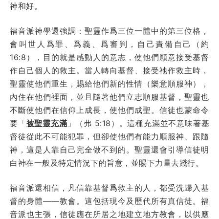
神和好。
福音派神學還強調：聖靈作爲三位一體中的第三位格，
會叫世人爲罪、爲義、爲審判，自己責備自己（約
16:8），目的就是感動人的意志，使他們願意接受基督
作自己個人的救主。當人轉向基督、接受祂作救主時，
聖靈使他們重生，賜給他們新的性情（樂意順服神），
內住在他們裡面，並且隨著他們立志順服基督，聖靈也
不斷使他們在信仰上成長，使他們成聖。信徒也蒙命令
要「
被聖靈充滿
」
（弗 5:18）。這種充滿並不意味著基
督徒從此不可能犯罪，但卻使他們有能力順服神、跟隨
神，這是人靠自己完全做不到的。聖靈還會引導信徒明
白神在一般及特定情況下的旨意，並賜下力量去踐行。
福音派還相信，凡信靠基督爲救主的人，都受洗歸入基
督的身體——教會。這包括現今及歷代所有真信徒。福
音派也主張，信徒應在所居之地建立地方教會，以供應