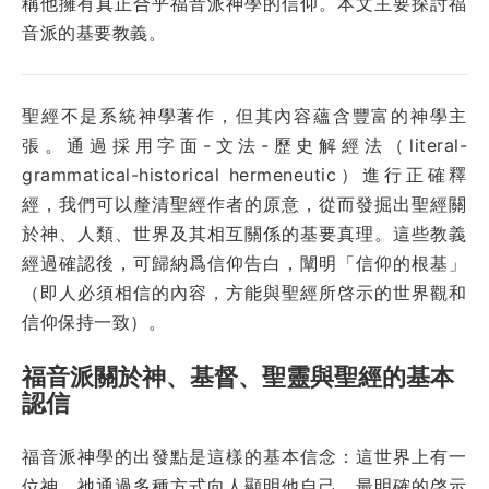
稱他擁有真正合乎福音派神學的信仰。本文主要探討福
音派的基要教義。
聖經不是系統神學著作，但其內容蘊含豐富的神學主
張。通過採用字面-文法-歷史解經法（literal-
grammatical-historical hermeneutic）進行正確釋
經，我們可以釐清聖經作者的原意，從而發掘出聖經關
於神、人類、世界及其相互關係的基要真理。這些教義
經過確認後，可歸納爲信仰告白，闡明「信仰的根基」
（即人必須相信的內容，方能與聖經所啓示的世界觀和
信仰保持一致）。
福音派關於神、基督、聖靈與聖經的基本
認信
福音派神學的出發點是這樣的基本信念：這世界上有一
位神，祂通過多種方式向人顯明他自己，最明確的啓示