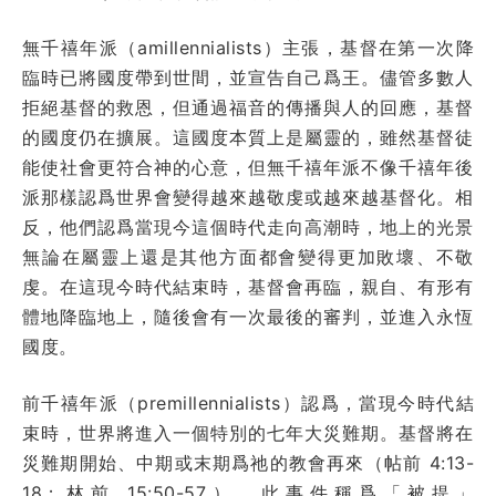
無千禧年派（amillennialists）主張，基督在第一次降
臨時已將國度帶到世間，並宣告自己爲王。儘管多數人
拒絕基督的救恩，但通過福音的傳播與人的回應，基督
的國度仍在擴展。這國度本質上是屬靈的，雖然基督徒
能使社會更符合神的心意，但無千禧年派不像千禧年後
派那樣認爲世界會變得越來越敬虔或越來越基督化。相
反，他們認爲當現今這個時代走向高潮時，地上的光景
無論在屬靈上還是其他方面都會變得更加敗壞、不敬
虔。在這現今時代結束時，基督會再臨，親自、有形有
體地降臨地上，隨後會有一次最後的審判，並進入永恆
國度。
前千禧年派（premillennialists）認爲，當現今時代結
束時，世界將進入一個特別的七年大災難期。基督將在
災難期開始、中期或末期爲祂的教會再來（帖前 4:13-
18；林前 15:50-57），此事件稱爲「被提」