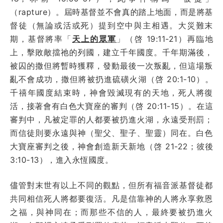
（rapture）。屆時基督並不會真的踏上地面，而是將基
督徒（無論或活或死）提到空中與主相遇。大災難末
期，基督將率「
天上的眾軍
」（啓 19:11-21）再臨地
上，擊敗敵擋祂的列國，建立千年國度。千年期滿後，
被囚的撒但將暫時獲釋，發動最後一次叛亂，但這場叛
亂不會成功，撒但將被扔進硫磺火湖（啓 20:1-10）。
千禧年國度結束時，神會毀滅現有的天地，死人將復
活，接著會有白色大寶座的審判（啓 20:11-15）。在這
審判中，凡被定罪的人都要被扔進火湖，永遠受刑罰；
而信徒則要永遠與神（聖父、聖子、聖靈）同在。白色
大寶座審判之後，神會創造新天新地（啓 21-22；彼後
3:10-13），進入永恆國度。
儘管對末世有以上不同的觀點，但所有福音派基督徒都
共同相信死人將都要復活。凡是信靠神的人將永享救恩
之福，與神同在；而那些不信的人，最終要被扔進火