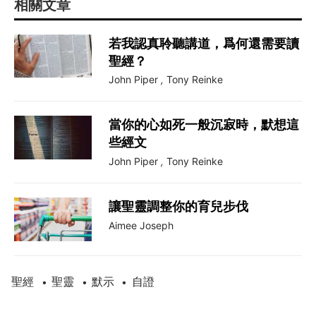
相關文章
若我認真聆聽講道，爲何還需要讀
聖經？
John Piper
,
Tony Reinke
當你的心如死一般沉寂時，默想這
些經文
John Piper
,
Tony Reinke
讓聖靈調整你的育兒步伐
Aimee Joseph
聖經
聖靈
默示
自證
•
•
•