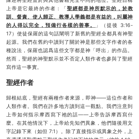
上帝是它最終的作者：「
聖經都是神所默示的，於教
訓、督責、使人歸正、教導人學義都是有益的，叫屬神
的人得以完全，預備行各樣的善事。
」（提後 3:16-
17）使徒保羅的這句話闡明了新舊約聖經全都具有神聖
起源。我們在舊約中讀到了關於神是那些文字作者的各
種說法，保羅也認爲這些文字都是神「呼出」的作品。
然而，聖經的神聖默示並不否定人類作者也參與了聖經
寫作這一事實。
聖經作者
歸根結底，聖經有兩種作者來源，即神——這位作者和
人類作者。我們在許多地方讀到這一觀點。我們注意到
上帝如何指示摩西寫下祂的話——上帝告訴摩西寫什
麼。在其他情況下，上帝給先知們異象，他們隨後用文
字記錄下來（如但 7:1）。除了直接指示或異象之外，上