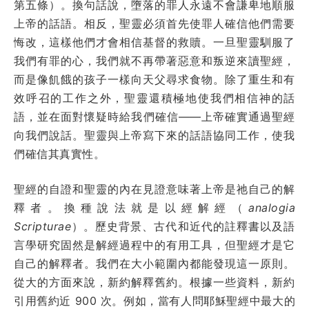
第五條）。換句話說，墮落的罪人永遠不會謙卑地順服
上帝的話語。相反，聖靈必須首先使罪人確信他們需要
悔改，這樣他們才會相信基督的救贖。一旦聖靈馴服了
我們有罪的心，我們就不再帶著惡意和叛逆來讀聖經，
而是像飢餓的孩子一樣向天父尋求食物。除了重生和有
效呼召的工作之外，聖靈還積極地使我們相信神的話
語，並在面對懷疑時給我們確信——上帝確實通過聖經
向我們說話。聖靈與上帝寫下來的話語協同工作，使我
們確信其真實性。
聖經的自證和聖靈的內在見證意味著上帝是祂自己的解
釋者。換種說法就是以經解經（
analogia
Scripturae
）。歷史背景、古代和近代的註釋書以及語
言學研究固然是解經過程中的有用工具，但聖經才是它
自己的解釋者。我們在大小範圍內都能發現這一原則。
從大的方面來說，新約解釋舊約。根據一些資料，新約
引用舊約近 900 次。例如，當有人問耶穌聖經中最大的