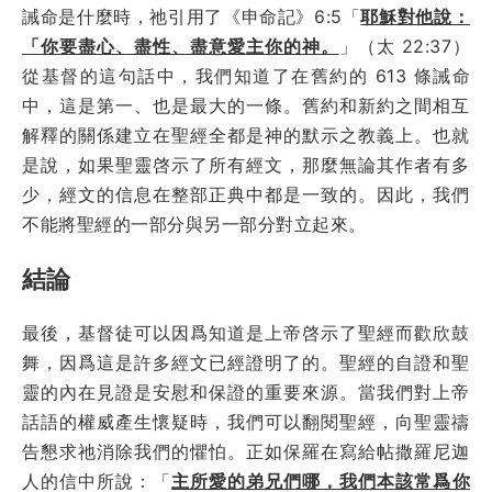
誡命是什麼時，祂引用了《申命記》6:5「
耶穌對他說：
「你要盡心、盡性、盡意愛主你的神。
」（太 22:37）
從基督的這句話中，我們知道了在舊約的 613 條誡命
中，這是第一、也是最大的一條。舊約和新約之間相互
解釋的關係建立在聖經全都是神的默示之教義上。也就
是說，如果聖靈啓示了所有經文，那麼無論其作者有多
少，經文的信息在整部正典中都是一致的。因此，我們
不能將聖經的一部分與另一部分對立起來。
結論
最後，基督徒可以因爲知道是上帝啓示了聖經而歡欣鼓
舞，因爲這是許多經文已經證明了的。聖經的自證和聖
靈的內在見證是安慰和保證的重要來源。當我們對上帝
話語的權威產生懷疑時，我們可以翻閱聖經，向聖靈禱
告懇求祂消除我們的懼怕。正如保羅在寫給帖撒羅尼迦
人的信中所說：「
主所愛的弟兄們哪，我們本該常爲你