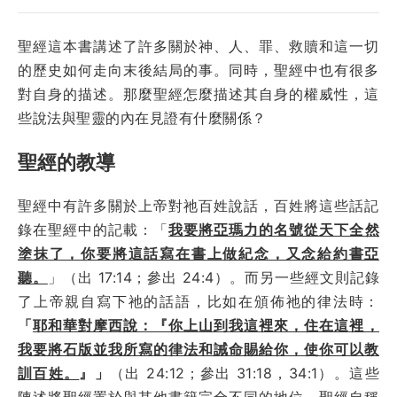
聖經這本書講述了許多關於神、人、罪、救贖和這一切
的歷史如何走向末後結局的事。同時，聖經中也有很多
對自身的描述。那麼聖經怎麼描述其自身的權威性，這
些說法與聖靈的內在見證有什麼關係？
聖經的教導
聖經中有許多關於上帝對祂百姓說話，百姓將這些話記
錄在聖經中的記載：「
我
要將亞瑪力的名號從天下全然
塗抹了，你要將這話寫在書上做紀念，又念給約書亞
聽。
」（出 17:14；參出 24:4）。而另一些經文則記錄
了上帝親自寫下祂的話語，比如在頒佈祂的律法時：
「
耶和華對摩西說：『你上山到我這裡來，住在這裡，
我要將石版並我所寫的律法和誡命賜給你，使你可以教
訓百姓。
』」
（出 24:12；參出 31:18，34:1）。這些
陳述將聖經置於與其他書籍完全不同的地位。聖經自稱