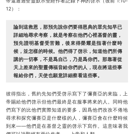
帝還通過聖靈默示聖經作者記錄下神的啓示（彼前 1:10-
12）：
論到這救恩，那預先說你們要得恩典的眾先知早已
詳細地尋求考察，就是考察在他們心裡基督的靈，
預先證明基督受苦難，後來得榮耀是指著什麼時
候，並怎樣的時候。他們得了啓示，知道他們所傳
講的一切事，不是爲自己，乃是爲你們。那靠著從
天上差來的聖靈傳福音給你們的人，現在將這些事
報給你們，天使也願意詳細察看這些事。
彼得指出，舊約先知們受啓示寫下了彌賽亞的來臨，上
帝賜給他們啓示但他們最終是在服事將來的人。同時他
們寫下的比他們實際知道的要多，因爲他們孜孜不倦地
尋求和探究彌賽亞是什麼樣的人，彌賽亞會在什麼時候
到來——他們是在基督之靈的啓示下寫作。這意味著我
們可以說聖經有兩位作者——上帝和人類。