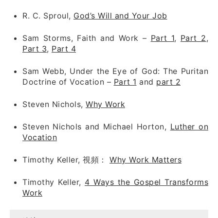
R. C. Sproul,
God’s Will and Your Job
Sam Storms, Faith and Work –
Part 1
,
Part 2
,
Part 3
,
Part 4
Sam Webb, Under the Eye of God: The Puritan
Doctrine of Vocation –
Part 1
and
part 2
Steven Nichols,
Why Work
Steven Nichols and Michael Horton,
Luther on
Vocation
Timothy Keller, 視頻：
Why Work Matters
Timothy Keller,
4 Ways the Gospel Transforms
Work