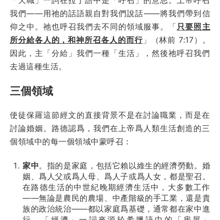
我們——用祂的話語親自對我們說話——將我們帶到信
仰之中。祂也呼召我們去不同的領域服事。「
只要照主
所分給各人的，和神所召各人的而行
」（林前 7:17）。
因此，主「分給」我們一種「生活」，然後祂呼召我們
去過這種生活。
三個領域
使徒保羅這節經文的直接背景不是在討論職業，而是在
討論婚姻。路德認爲，我們在上帝爲人類生活創造的三
個領域中的每一個領域中蒙呼召：
家中
。指的是家庭，包括它賴以維生的經濟勞動。婚
姻、爲人父或爲人母、爲人子或爲人女，都是聖召。
在路德生活的中世紀晚期經濟生活中，大多數工作
——無論是農民的農場、中產階級的手工業，還是貴
族的政治統治——都以家庭爲基礎，通常都在家中進
行。「經濟」一詞來源於希臘語中的「房屋」