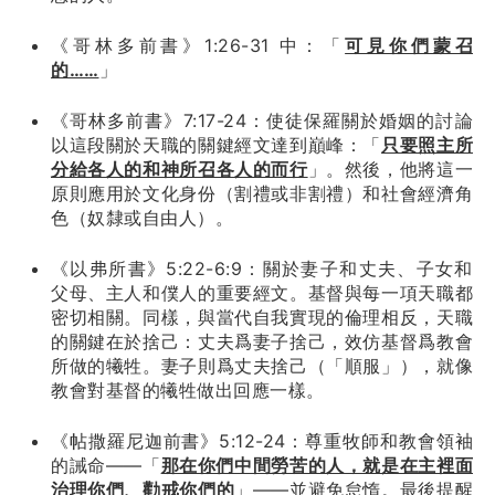
《哥林多前書》1:26-31 中：「
可見你們蒙召
的……
」
《哥林多前書》7:17-24：使徒保羅關於婚姻的討論
以這段關於天職的關鍵經文達到巔峰：「
只要照主所
分給各人的和神所召各人的而行
」。然後，他將這一
原則應用於文化身份（割禮或非割禮）和社會經濟角
色（奴隸或自由人）。
《以弗所書》5:22-6:9：關於妻子和丈夫、子女和
父母、主人和僕人的重要經文。基督與每一項天職都
密切相關。同樣，與當代自我實現的倫理相反，天職
的關鍵在於捨己：丈夫爲妻子捨己，效仿基督爲教會
所做的犧牲。妻子則爲丈夫捨己（「順服」），就像
教會對基督的犧牲做出回應一樣。
《帖撒羅尼迦前書》5:12-24：尊重牧師和教會領袖
的誡命——「
那在你們中間勞苦的人，就是在主裡面
治理你們、勸戒你們的
」——並避免怠惰。最後提醒