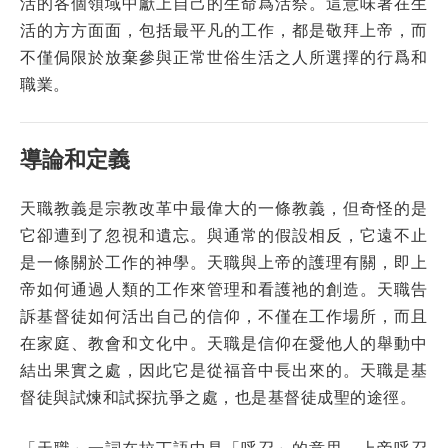
活的各個領域中獻上自己的生命爲活祭。這意味著在生
活的方方面面，包括最平凡的工作，都是敬拜上帝，而
不僅侷限於放棄參與正常世俗生活之人所選擇的行爲和
職業。
導論和定義
天職教義是宗教改革中最偉大的一條教義，但奇怪的是
它卻遭到了忽視和遺忘。與通常的假設相反，它遠不止
是一條關於工作的神學。天職與上帝的護理有關，即上
帝如何通過人類的工作來管理和看護祂的創造。天職告
訴基督徒如何活出自己的信仰，不僅在工作場所，而且
在家庭、教會和文化中。天職是信仰在愛他人的舉動中
結出果實之處，因此它是從福音中長出來的。天職是基
督徒與試煉和試探抗爭之處，也是基督徒成聖的途徑。
「天職」一詞在拉丁語中是「呼召」的意思。上帝呼召