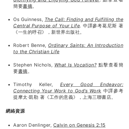
簡要
書摘
。
Os Guinness,
The Call: Finding and Fulfilling the
Central Purpose of Your Life
.
中譯參考葛尼斯 著
《一生的呼召》，新世界出版社。
Robert Benne,
Ordinary Saints: An Introduction
to the Christian Life
Stephen Nichols,
What Is Vocation?
點擊查看簡
要
書摘
。
Timothy Keller,
Every Good Endeavor:
Connecting Your Work to God’s Work
中譯參考
提摩太·凱勒 著《工作的意義》，上海三聯書店。
網絡資源
Aaron Denlinger,
Calvin on Genesis 2:15