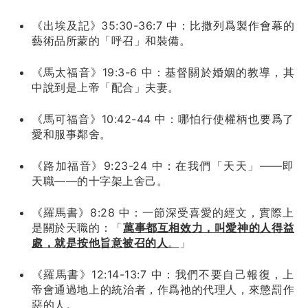
《出埃及記》35:30-36:7 中：比撒列爲製作會幕的
藝術品所蒙的「呼召」和裝備。
《馬太福音》19:3-6 中：基督關於婚姻的教導，其
中說到是上帝「配合」夫妻。
《馬可福音》10:42-44 中：哪怕行使權柄也要爲了
愛和服事鄰舍。
《路加福音》9:23-24 中：在我們「天天」——即
天職——的十字架上舍己。
《羅馬書》8:28 中：一節深受喜愛的經文，實際上
是關於天職的：「
萬事都互相效力，叫愛神的人得益
處，就是按他旨意被召的人
。
」
《羅馬書》12:14-13:7 中：我們不要自己報復，上
帝會通過地上的統治者，作爲祂的代理人，來懲罰作
惡的人。