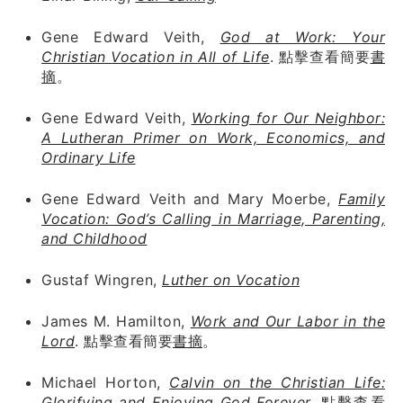
Gene Edward Veith,
God at Work: Your
Christian Vocation in All of Life
. 點擊查看簡要
書
摘
。
Gene Edward Veith,
Working for Our Neighbor:
A Lutheran Primer on Work, Economics, and
Ordinary Life
Gene Edward Veith and Mary Moerbe,
Family
Vocation: God’s Calling in Marriage, Parenting,
and Childhood
Gustaf Wingren,
Luther on Vocation
James M. Hamilton,
Work and Our Labor in the
Lord
. 點擊查看簡要
書摘
。
Michael Horton,
Calvin on the Christian Life:
Glorifying and Enjoying God Forever
. 點擊查看