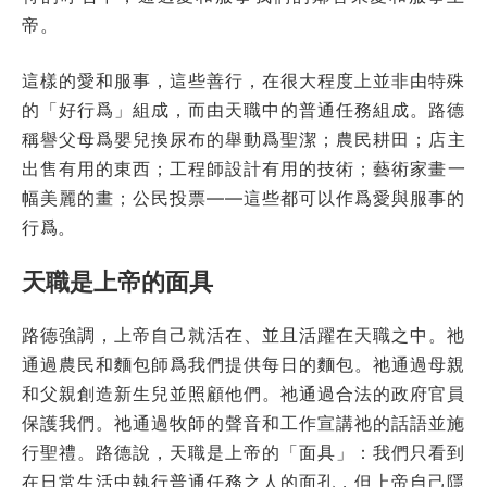
帝。
這樣的愛和服事，這些善行，在很大程度上並非由特殊
的「好行爲」組成，而由天職中的普通任務組成。路德
稱譽父母爲嬰兒換尿布的舉動爲聖潔；農民耕田；店主
出售有用的東西；工程師設計有用的技術；藝術家畫一
幅美麗的畫；公民投票——這些都可以作爲愛與服事的
行爲。
天職是上帝的面具
路德強調，上帝自己就活在、並且活躍在天職之中。祂
通過農民和麵包師爲我們提供每日的麵包。祂通過母親
和父親創造新生兒並照顧他們。祂通過合法的政府官員
保護我們。祂通過牧師的聲音和工作宣講祂的話語並施
行聖禮。路德說，天職是上帝的「面具」：我們只看到
在日常生活中執行普通任務之人的面孔，但上帝自己隱