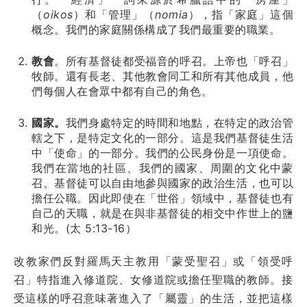
（
oikos
）和「管理」（
nomia
），指「家庭」這個
概念。我們的家庭關係構成了我們最重要的職業。
教會
。所有基督徒都受福音的呼召。上帝也「呼召」
牧師。還有長老、其他教會同工和所有其他成員，他
們每個人在會眾中都有自己的角色。
國家。
我們身處特定的時間和地點，在特定的政治管
轄之下，是特定文化的一部分。這是我們基督徒生活
中「使命」的一部分。我們的公民身份是一項使命。
我們在當地的社區、我們的國家、周圍的文化中蒙
召。基督徒可以自由地參與國家的政治生活，也可以
擔任公職。因此即使在「世俗」領域中，基督徒也有
自己的天職，就是在與非基督徒的相交中作世上的鹽
和光。(太 5:13-16）
改教家們反對羅馬天主教用「蒙受聖召」或「領受呼
召」特指進入修道院、女修道院或擔任聖職的教師。接
受這樣的呼召意味著進入了「屬靈」的生活，並把這樣