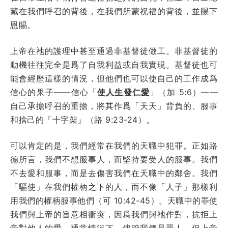
藏在我們呼召的背後，在我們所蒙祝福的背後，並賜下
恩賜。
上帝在祂的護理中甚至通過非基督徒做工。非基督徒的
動機往往完全是爲了自我利益或自我實現。基督徒也可
能會經歷這樣的情況，但他們也可以使自己的工作成爲
信心的果子——信心「
使人生發仁愛
」（加 5:6）——
自己承擔呼召的重擔，將其作爲「天天」背負的、服事
和捨己的「十字架」（路 9:23-24）。
可以肯定的是，我們經常在我們的天職中犯罪。正如路
德所言，我們不想服事人，而堅持要受人的服事。我們
不去愛和服事，而是去傷害我們在天職中的鄰舍。我們
「驅使」在我們權柄之下的人，而不像「人子」那樣利
用我們的權柄服事他們（可 10:42-45）。天職中的罪使
我們與上帝的旨意相衝突，因爲我們與祂作對，抗拒上
帝對他人的愛。通常情況下，儘管我們是罪人，但上帝