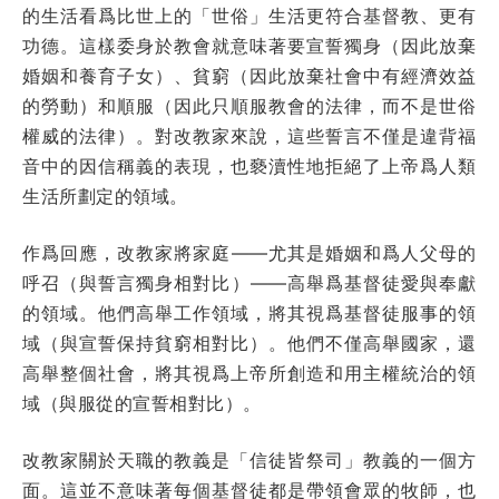
的生活看爲比世上的「世俗」生活更符合基督教、更有
功德。這樣委身於教會就意味著要宣誓獨身（因此放棄
婚姻和養育子女）、貧窮（因此放棄社會中有經濟效益
的勞動）和順服（因此只順服教會的法律，而不是世俗
權威的法律）。對改教家來說，這些誓言不僅是違背福
音中的因信稱義的表現，也褻瀆性地拒絕了上帝爲人類
生活所劃定的領域。
作爲回應，改教家將家庭——尤其是婚姻和爲人父母的
呼召（與誓言獨身相對比）——高舉爲基督徒愛與奉獻
的領域。他們高舉工作領域，將其視爲基督徒服事的領
域（與宣誓保持貧窮相對比）。他們不僅高舉國家，還
高舉整個社會，將其視爲上帝所創造和用主權統治的領
域（與服從的宣誓相對比）。
改教家關於天職的教義是「信徒皆祭司」教義的一個方
面。這並不意味著每個基督徒都是帶領會眾的牧師，也