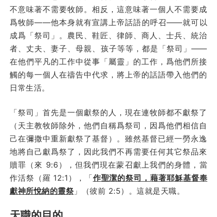
不意味著不需要牧師。相反，這意味著一個人不需要成
爲牧師——他本身就有宣講上帝話語的呼召——就可以
成爲「祭司」。農民、鞋匠、律師、商人、士兵、統治
者、丈夫、妻子、母親、孩子等等，都是「祭司」——
在他們平凡的工作中從事「屬靈」的工作，爲他們所接
觸的每一個人在禱告中代求，將上帝的話語帶入他們的
日常生活。
「祭司」首先是一個獻祭的人，現在連牧師都不獻祭了
（天主教牧師除外，他們自稱爲祭司，因爲他們相信自
己在彌撒中重新獻祭了基督）。雖然基督已經一勞永逸
地將自己獻爲祭了，因此我們不再需要任何其它祭品來
贖罪（來 9:6），但我們現在蒙召獻上我們的身體，當
作活祭（羅 12:1），「
作
聖潔的祭司，藉著耶穌基督奉
獻神所悅納的靈祭
」（彼前 2:5）。這就是天職。
天職的目的