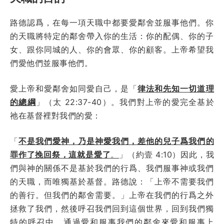
路德認爲，在每一項天職中都要愛鄰舍並服事他們。你
的天職將特定的鄰舍帶入你的生活：你的配偶、你的子
女、跟你同城的人、你的會眾、你的顧客。上帝希望我
們愛他們並服事他們。
愛上帝和愛鄰舍如同愛自己，是「
律法和先知一切道理
的總綱
」（太 22:37-40）。我們對上帝的愛完全基於
祂在基督裡對我們的愛：
「
不是我們愛神，乃是神愛我們，差他的兒子爲我們的
罪作了挽回祭，這就是愛了
。
」（約壹 4:10）因此，我
們與神的關係不是基於我們的行爲、我們服事神或我們
的天職，而唯獨基於基督。路德說：「上帝不需要我們
的善行。但我們的鄰舍需要。」上帝在我們的行爲之外
拯救了我們，然後呼召我們回到這個世界，回到我們獨
特的呼召中，通過愛和服事我們的鄰舍來愛和服事上