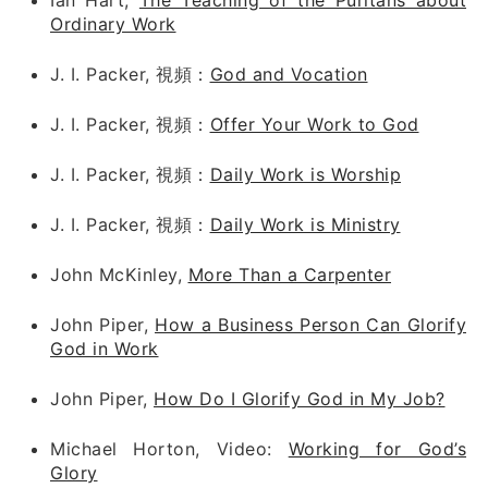
Ordinary Work
J. I. Packer, 視頻：
God and Vocation
J. I. Packer, 視頻：
Offer Your Work to God
J. I. Packer, 視頻：
Daily Work is Worship
J. I. Packer, 視頻：
Daily Work is Ministry
John McKinley,
More Than a Carpenter
John Piper,
How a Business Person Can Glorify
God in Work
John Piper,
How Do I Glorify God in My Job?
Michael Horton, Video:
Working for God’s
Glory