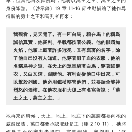
卑；但當祂再次降臨時，祂將以萬王之王、萬主之主的
身份降臨。《啓示錄》19 章 11-16 節生動描繪了祂作爲
得勝的勇士之王和審判者再來：
我觀看，見天開了。有一匹白馬，騎在馬上的稱爲
誠信真實，他審判、爭戰都按著公義。他的眼睛如
火焰，他頭上戴著許多冠冕，又有寫著的名字，除
了他自己沒有人知道。他穿著濺了血的衣服，他的
名稱爲神之道。在天上的眾軍騎著白馬，穿著細麻
衣，又白又潔，跟隨他。有利劍從他口中出來，可
以擊殺列國。他必用鐵杖轄管他們，並要踹全能神
烈怒的酒榨。在他衣服和大腿上有名寫著說：「萬
王之王，萬主之主。」
祂再來的時候，天上、地上、地底下的萬膝都要向祂的
威嚴屈膝，萬口都要承認耶穌是主（腓 2:10-11）。祂將
作爲真正的審判者降臨，賞賜聖徒，審判惡人（啓