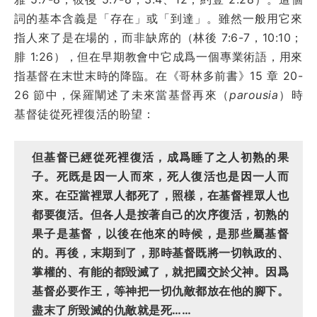
詞的基本含義是「存在」或「到達」。雖然一般用它來
指人來了是在場的，而非缺席的（林後 7:6-7，10:10；
腓 1:26），但在早期教會中它成爲一個專業術語，用來
指基督在末世末時的降臨。在《哥林多前書》15 章 20-
26 節中，保羅闡述了未來當基督再來（
parousia
）時
基督徒從死裡復活的盼望：
但基督已經從死裡復活，成爲睡了之人初熟的果
子。死既是因一人而來，死人復活也是因一人而
來。在亞當裡眾人都死了，照樣，在基督裡眾人也
都要復活。但各人是按著自己的次序復活，初熟的
果子是基督，以後在他來的時候，是那些屬基督
的。再後，末期到了，那時基督既將一切執政的、
掌權的、有能的都毀滅了，就把國交於父神。因爲
基督必要作王，等神把一切仇敵都放在他的腳下。
盡末了所毀滅的仇敵就是死……