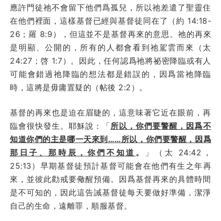
應許門徒祂不會留下他們爲孤兒，所以祂差遣了聖靈住
在他們裡面，這樣基督已經與基督徒同在了（約 14:18-
26；羅 8:9），但這並不是基督再來的意思。祂的再來
是明顯、公開的，所有的人都會看到祂駕雲而來（太
24:27；啓 1:7）。因此，任何認爲祂將祕密降臨或有人
可能會錯過祂降臨的想法都是錯誤的，因爲當祂降臨
時，這將是毋庸置疑的（帖後 2:2）。
基督的再來也是迫在眉睫的，這意味著它近在眼前，再
臨會很快發生。耶穌說：「
所以，你們要警醒，因爲不
知道你們的主是哪一天來到……所以，你們要警醒，因爲
那日子、那時辰，你們不知道
。
」（太 24:42，
25:13）早期基督徒預計基督可能會在他們有生之年再
來，並彼此勸戒要儆醒預備。因爲基督再來的具體時間
是不可知的，因此這告誡基督徒每天要做好準備，潔淨
自己的生命，遠離罪，順服基督。