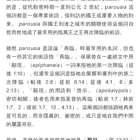
的是，從托勒密時期一直到公元 2 世紀，
parousia
這
個詞都是一個專業術語，指到訪的國王或重要人物的到
來。
parousia
與國王到達之城市的關聯使得這個詞自
然而然地成了最常用的指萬王之王再次降臨的術語。
雖然
parousia
是談論「再臨」時最常用的名詞，但也
有一些其它的術語指「再臨」。保羅曾在一處經文中用
「顯現」（
epiphaneia
）一詞來指祂的第一次降臨（提
後 1:10），但通常這個詞是指祂在榮耀和審判中的第二
次降臨（帖後 2:8；提前 6:14；提後 4:1、8；多
2:13）。「顯現」的用語和「啓示」（
apokalypsis
）
密切相關，後者也用來指基督的再臨（帖前 1:7；林前
1:7、2；彼前 1:7、13，4:13）。這兩個詞都強調祂再來
是可見的，而非隱藏的、祕密的，或只是祂在我們中間
的屬靈存在。
最後，基督的再來被簡單地稱爲「
那日
」（羅 13:12；