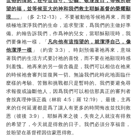
世俗的情慾，在今世自守、公義、敬虔度日，等候所盼
望的福，並等候至大的神和我們救主耶穌基督的榮耀顯
現
......
」（多 2:12-13）。不要被動地等候祂再來，而要
積極地潔淨我們的生命，追求聖潔，爲我們的主做好準
備。約翰告訴我們，作爲神的兒女，當耶穌顯現時，我
們要像祂一樣，「
凡向他有這指望的，就潔淨自己，像
他潔淨一樣
」（約壹 3:3）。時刻預備著祂再來，意味
著我們的生活方式要討祂的喜悅，而不要在祂顯現時感
到羞愧。祂再來的另一個含義是，我們可以相信在祂來
的時候祂會審判並復興一切。無論我們此時此地面臨什
麼樣的考驗、苦難和挑戰都只是暫時的。我們要避免尋
求報復或論斷他人，因爲我們可以相信那真正的審判者
會按真理伸張正義（林前 4:5；羅 12:19）。最後，主再
來的任何延遲都是爲了讓人有更多的時間悔改並找到救
恩（彼後 3:9）。耶穌再來之後，失喪之人就沒有得救
的希望了，今天就是得救的日子。我們必須分享福音，
並盼望在基督裡因信蒙恩得救。