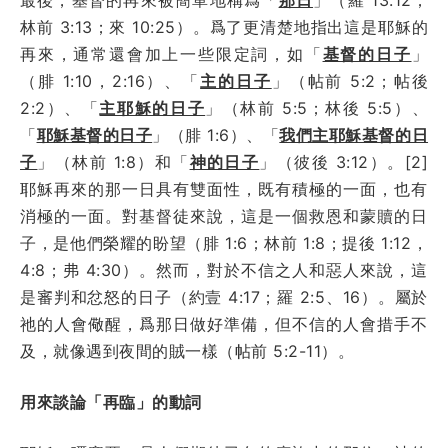
林前 3:13；來 10:25）。爲了更清楚地指出這是耶穌的
再來，通常還會加上一些限定詞，如「
基督的日子
」
（腓 1:10，2:16）、「
主的日子
」（帖前 5:2；帖後
2:2）、「
主耶穌的日子
」（林前 5:5；林後 5:5）、
「
耶穌基督的日子
」（腓 1:6）、「
我們主耶穌基督的日
子
」（林前 1:8）和「
神的日子
」（彼後 3:12）。[2]
耶穌再來的那一日具有雙面性，既有積極的一面，也有
消極的一面。對基督徒來說，這是一個救恩和蒙贖的日
子，是他們榮耀的盼望（腓 1:6；林前 1:8；提後 1:12，
4:8；弗 4:30）。然而，對於不信之人和惡人來說，這
是審判和忿怒的日子（約壹 4:17；羅 2:5、16）。屬於
祂的人會儆醒，爲那日做好準備，但不信的人會措手不
及，就像遇到夜間的賊一樣（帖前 5:2-11）。
用來談論「再臨」的動詞