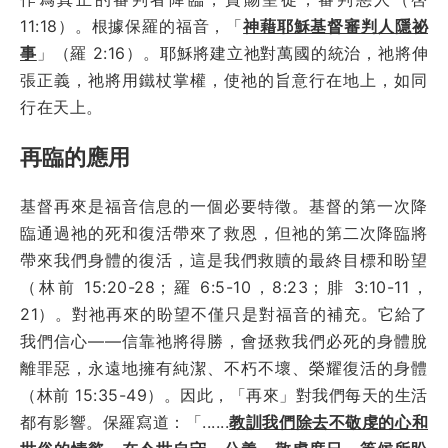
11:18）。根據保羅的福音，「
神藉耶穌基督審判人隱祕
事
」（羅 2:16）。耶穌將建立祂對萬國的統治，祂將伸
張正義，祂將用鐵杖掌權，使祂的旨意行在地上，如同
行在天上。
再臨的應用
基督再來是福音信息的一個必要特徵。基督的第一次降
臨通過祂的死和復活帶來了救恩，但祂的第二次降臨將
帶來我們身體的復活，這是我們救贖的最終目標和盼望
（林前 15:20-28；羅 6:5-10，8:23；腓 3:10-11，
21）。對祂再來的盼望不僅只是對福音的補充。它給了
我們信心——信靠祂將得勝，會拯救我們必死的身體脫
離罪惡，永遠地擁有純潔、不朽不壞、榮耀復活的身體
（林前 15:35-49）。因此，「再來」對我們每天的生活
都有影響。保羅寫道：「......
教訓我們除去不敬虔的心和