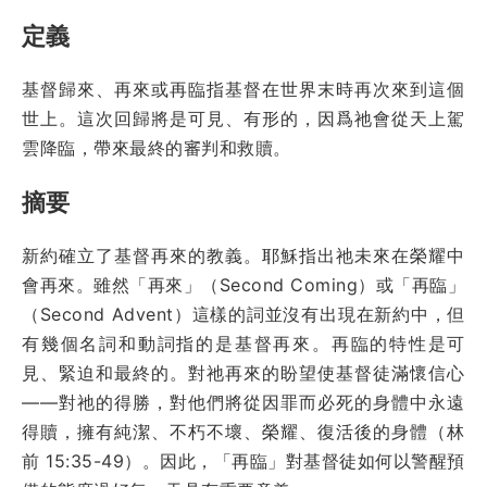
定義
基督歸來、再來或再臨指基督在世界末時再次來到這個
世上。這次回歸將是可見、有形的，因爲祂會從天上駕
雲降臨，帶來最終的審判和救贖。
摘要
新約確立了基督再來的教義。耶穌指出祂未來在榮耀中
會再來。雖然「再來」（Second Coming）或「再臨」
（Second Advent）這樣的詞並沒有出現在新約中，但
有幾個名詞和動詞指的是基督再來。再臨的特性是可
見、緊迫和最終的。對祂再來的盼望使基督徒滿懷信心
——對祂的得勝，對他們將從因罪而必死的身體中永遠
得贖，擁有純潔、不朽不壞、榮耀、復活後的身體（林
前 15:35-49）。因此，「再臨」對基督徒如何以警醒預