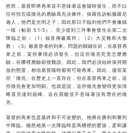
然而，基督即將再來並不意味著這會隨時發生，而不以
任何預言或徵兆的應驗爲先決條件。保羅告訴帖撒羅尼
迦人，他們是光明之子，因此那日子臨到他們不會像賊
一樣（帖前 5:1-5）。至少提到三件事會發生在第二次
降臨之前：（1）福音傳遍萬邦；（2）大災難和大叛
教；（3）敵基督者的到來。問題的關鍵在於，在基督再
來之前，某些事情必須發生，但這些徵兆究竟怎麼應
驗，在哪裡應驗卻很難說。因此，我們必須始終保持開
放的態度，相信基督隨時都有可能再來。因此，儘管某
些「徵兆」在歷史上一直存在，但在基督再來之前，這
些徵兆會更加明顯。也就是說，這些徵兆會變得更加清
晰直至達到巔峰。迫在眉睫並不意味著沒有潛在的徵
兆。
基督的再來也是最終和不可改變的。祂將在勝利和審判
中降臨。雖然祂第一次降臨時是馬槽裡的嬰孩，柔和謙