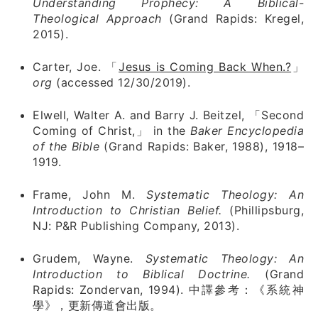
Understanding Prophecy: A Biblical-
Theological Approach
(Grand Rapids: Kregel,
2015).
Carter, Joe. 「
Jesus is Coming Back When.?
」
org
(accessed 12/30/2019).
Elwell, Walter A. and Barry J. Beitzel, 「Second
Coming of Christ,」 in the
Baker Encyclopedia
of the Bible
(Grand Rapids: Baker, 1988), 1918–
1919.
Frame, John M.
Systematic Theology: An
Introduction to Christian Belief.
(Phillipsburg,
NJ: P&R Publishing Company, 2013).
Grudem, Wayne.
Systematic Theology: An
Introduction to Biblical Doctrine.
(Grand
Rapids: Zondervan, 1994). 中譯參考：《系統神
學》，更新傳道會出版。