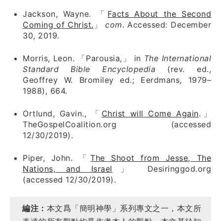
Jackson, Wayne. 「
Facts About the Second
Coming of Christ.
」
com
. Accessed: December
30, 2019.
Morris, Leon. 「Parousia,」 in
The International
Standard Bible Encyclopedia
(rev. ed.,
Geoffrey W. Bromiley ed.; Eerdmans, 1979–
1988), 664.
Ortlund, Gavin., 「
Christ will Come Again
.」
TheGospelCoalition.org (accessed
12/30/2019).
Piper, John. 「
The Shoot from Jesse, The
Nations, and Israel
」 Desiringgod.org
(accessed 12/30/2019).
編注：
本文爲「簡明神學」系列專文之一，本文所