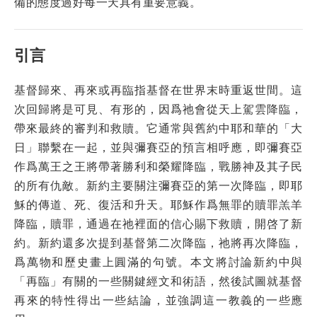
備的態度過好每一天具有重要意義。
引言
基督歸來、再來或再臨指基督在世界末時重返世間。這
次回歸將是可見、有形的，因爲祂會從天上駕雲降臨，
帶來最終的審判和救贖。它通常與舊約中耶和華的「大
日」聯繫在一起，並與彌賽亞的預言相呼應，即彌賽亞
作爲萬王之王將帶著勝利和榮耀降臨，戰勝神及其子民
的所有仇敵。新約主要關注彌賽亞的第一次降臨，即耶
穌的傳道、死、復活和升天。耶穌作爲無罪的贖罪羔羊
降臨，贖罪，通過在祂裡面的信心賜下救贖，開啓了新
約。新約還多次提到基督第二次降臨，祂將再次降臨，
爲萬物和歷史畫上圓滿的句號。本文將討論新約中與
「再臨」有關的一些關鍵經文和術語，然後試圖就基督
再來的特性得出一些結論，並強調這一教義的一些應