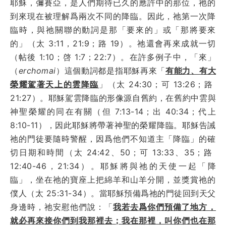
耶穌，彌賽亞，是人們期待已久的應許中的那位，祂的
到來現在被理解爲兩次不同的降臨。因此，祂第一次降
臨時，與祂關聯的動詞是那「要來的」或「那將要來
的」（太 3:11，21:9；路 19）。祂還會再來成就一切
（帖後 1:10；啓 1:7；22:7）。在許多例子中，「來」
（
erchomai
）這個動詞都是指耶穌再來「
有能力、有大
榮耀駕著天上的雲降臨
」（太 24:30；可 13:26；路
21:27）。耶穌駕雲降臨的形像源自舊約，在舊約中雲與
神聖榮耀的同在有關（但 7:13-14；出 40:34；代上
8:10-11），因此耶穌將帶著神聖的榮耀降臨。耶穌告誡
祂的門徒要隨時警醒，因爲他們不知道主「降臨」的確
切日期和時間（太 24:42、50；可 13:33、35；路
12:40-46，21:34）。耶穌將與祂的天使一起「降
臨」，坐在祂的寶座上把綿羊和山羊分開，並獎賞祂的
僕人（太 25:31-34）。當耶穌預備爲祂的門徒回到天父
身邊時，祂安慰他們說：「
我若去爲你們預備了地方，
就必再來接你們到我那裡去；我在那裡，叫你們也在那