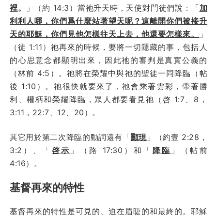
裡
。
」（約 14:3）當祂升天時，天使對門徒們說：「
加
利利人哪，你們爲什麼站著望天呢？這離開你們被接升
天的耶穌，你們見他怎樣往天上去，他還要怎樣來。
」
（徒 1:11）祂再來的時候，要將一切隱藏的事，包括人
的心思意念都顯明出來，因此祂的審判是真實公義的
（林前 4:5）。祂將在榮耀中與祂的聖徒一同降臨（帖
後 1:10）。祂很快就要來了，祂會乘著雲彩，帶著勝
利、權柄和榮耀降臨，眾人都要看見祂（啓 1:7、8，
3:11，22:7、12、20）。
其它用於第二次降臨的動詞還有「
顯現
」（約壹 2:28，
3:2）、「
啓示
」（路 17:30）和「
降臨
」（帖前
4:16）。
基督再來的特性
基督再來的特性是可見的、迫在眉睫的和最終的。耶穌