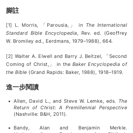
腳註
[1] L. Morris, 「Parousia,」 in
The International
Standard Bible Encyclopedia
, Rev. ed. (Geoffrey
W. Bromiley ed., Eerdmans, 1979–1988), 664.
[2] Walter A. Elwell and Barry J. Beitzel, 「Second
Coming of Christ,」 in the
Baker Encyclopedia of
the Bible
(Grand Rapids: Baker, 1988), 1918–1919.
進一步閱讀
Allen, David L., and Steve W. Lemke, eds.
The
Return of Christ: A Premillennial Perspective
(Nashville: B&H, 2011).
Bandy, Alan and Benjamin Merkle.