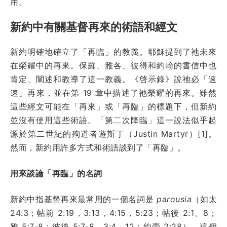
用。
新約中有關基督再來的術語和經文
新約明確地確立了「再臨」的教義。耶穌提到了祂未來
在榮耀中的再來。保羅、雅各、彼得和約翰的書信中也
肯定、闡述和教導了這一教義。《啓示錄》說祂必「速
速」再來，並在第 19 章中描述了祂榮耀的再來。雖然
這些經文可能在「再來」或「再臨」的標題下，但新約
並沒有使用這些術語。「第二次降臨」這一說法似乎起
源於第二世紀的殉道者遊斯丁（Justin Martyr）[1]。
然而，新約用許多方式和術語談到了「再臨」。
用來談論「再臨」的名詞
新約中指基督再來最常用的一個名詞是
parousia
（如太
24:3；帖前 2:19，3:13，4:15，5:23；帖後 2:1、8；
雅 5:7-8；彼後 5:7-8，3:4、12；約壹 2:28）。這個