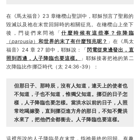
在《馬太福音》23 章橄欖山聖訓中，耶穌預言了聖殿的
毀滅以及祂在末世回歸時的相關征兆。在橄欖山上坐下
後，門徒們來問祂「
什麼時候有這些事？你降臨
（
parousia
）
和世界的末了有什麼預兆呢？
」在《馬太
福音》24 章 27 節中，耶穌說：「
閃電從東邊發出，直
照到西邊，人子降臨也要這樣。
」耶穌接著把祂的第二
次降臨比作挪亞時代（太 24:36-39）：
但那日子、那時辰，沒有人知道，連天上的使者也
不知道，子也不知道，惟獨父知道。挪亞的日子怎
樣，人子降臨也要怎樣。當洪水以前的日子，人照
常吃喝嫁娶，直到挪亞進方舟的那日，不知不覺洪
水來了，把他們全都衝去。人子降臨也要這樣。
這裡所說的人子降臨是在末世，指祂最終的回歸。有趣