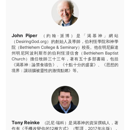
John Piper
（約翰·派博）是「渴慕神」網站
（DesiringGod.org）的創始人及導師，伯利恆學院和神學
院（Bethlehem College & Seminary）校長。他在明尼蘇達
州明尼阿波利斯市的伯利恆浸信會（Bethlehem Baptist
Church）擔任牧師三十三年，著有五十多部書籍，包括
《渴慕神 : 論禁食禱告》、《十點十分的盛宴》、《思想的
境界：讓頭腦被靈性的激情點燃》等。
Tony Reinke
（託尼·瑞科）是渴慕神的資深撰稿人，著
作有《手機改變你的12種方式》（暫譯，2017年出版），