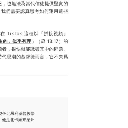
惑，也無法爲當代信徒提供堅實的
。我們需要認真思考如何運用這些
ikTok 這種以『拼接視頻』
由的，似乎有理
」
（箴 18:17）的
讀者，很快就能識破其中的問題。
時代思潮的基督徒而言，它不失爲
位，現任北羅利基督教學
學課程。他是北卡羅來納州