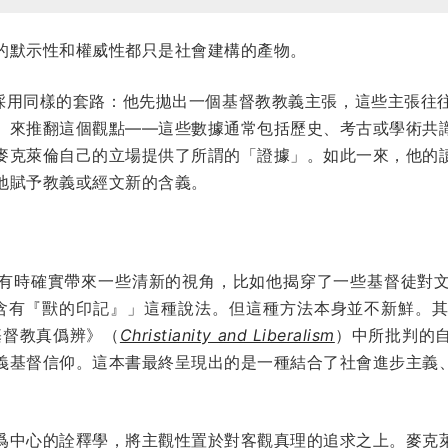
的默示性和權威性都只是社會建構的產物。
題都採用同樣的套路：他先拋出一個基督教教義主張，這些主張往
」來推翻這個觀點——這些數據通常包括歷史、考古或學術共
麥克萊倫自己的立場提供了所謂的「證據」。如此一來，他的
地賦予教義或經文新的含義。
有時確實帶來一些清新的視角，比如他揭穿了一些基督徒對
）的商標中含有『獸的印記』」這種說法。但這種方法本身並不新鮮
在《基督教真僞辨》（
Christianity and Liberalism
）中所批判的
義基督信仰。這本書最終呈現出的是一種結合了社會進步主義
爲中心的詮釋學，將主觀性置於對客觀真理的追求之上。麥克