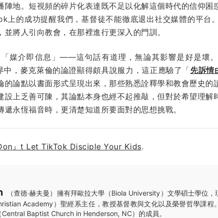
播陣地。短視頻的碎片化表達既不足以化解這個時代的信仰困
kTok上的成功提醒我們，基督徒不能徹底退出社交媒體的平台
，並將人引向教會，在那裡進行更深入的門訓。
「媒介即信息」——這句話有道理，無論其影響是好是壞。在 T
敘述世界中，麥克萊倫的論證顯得頗具說服力，這正應驗了「
先訴情
倫的論點以書面形式呈現出來，那些熟悉詮釋學和教會歷史的
建設上乏善可陳，其論點本身也經不起推敲，但對於希望理解
傳遞永恆福音時，更清楚知道所要面對的思想挑戰。
Don』t Let TikTok Disciple Your Kids
.
n
（查德·赫夫曼）擁有拜歐拉大學（Biola University）文學碩士學
igh Christian Academy）聖經系主任，教授基督教與文化以及榮譽哲
al Baptist Church in Henderson, NC）的成員。