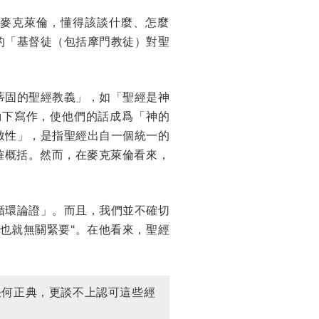
的麥克萊倫，懂得該談什麼、怎麼
的「基督徒（包括摩門教徒）對聖
蒂固的聖經教義」，如「聖經是神
動下寫作，使他們的話成爲「神的
致性」，是指聖經出自一個統一的
確概括。然而，在麥克萊倫看來，
循環論證」。而且，我們並不確切
也就無關緊要"。在他看來，聖經
任何正典，更談不上認可這些經