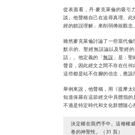
從表面看，丹·麥克萊倫的吸引
談。他聲稱自己在追尋真理。此
經的錯誤理解」來削弱傳統觀念
雖然麥克萊倫討論了一些當代倫
默示的、聖經無誤論以及聖經的
話」。他定義的「
無誤
」是：聖
聲音，因此經文之間不存在任何
這些都是站不住腳的信念，應該
舉例來說，他聲稱，用《提摩太後
知道保羅在這節經文中具體指的
不過是特定時代和文化群體隨心
決定權在我們手中。這種權
卷的神聖性。（31 頁）