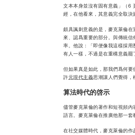
文本本身並沒有固有意義」（6
經，在他看來，其意義完全取決
頗具諷刺意義的是，麥克萊倫在
來、認爲重要的部分。與傳統信
率。他說：「即便像我這樣採用
有人一樣，不過是在重構意義罷了
但如果真是如此，那我們爲何要
許
元現代主義
思潮讓人們覺得，
算法時代的啓示
儘管麥克萊倫的著作和短視頻內
語言。麥克萊倫在推廣他那一套
在社交媒體時代，麥克萊倫的作