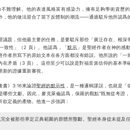
力不難理解。他的表達風格富有感染力，擁有足夠學術資歷
外，他的做法迎合了當下反體制的潮流——通過駁斥他所認爲
。
理議題，但他最主要的任務，是要駁斥那些「廣泛存在、根深
一致性」（2 頁）。他認爲，「
默示
」是聖經作者在神的感
經作者所寫下的原始文本在各方面都沒有錯誤。他所說的「一
內在矛盾（3 頁）。這些至少可以說是對福音派信仰的基本準
用新的證據重新審視。
書》3:16來論證
聖經的默示性
，是一種邏輯謬誤，也就是「
是哪些文獻。因此，麥克萊倫認爲，保羅的觀點"既無從考證，
所欲定義的產物。他進一步強調：
威完全被那些界定正典範圍的群體所壟斷。聖經本身從未提及