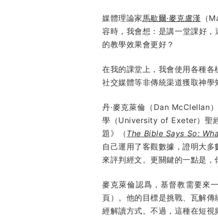
媒體理論家
馬歇爾·麥克盧漢
（M
容時，我會想：是講一堂課好，還
的教學效果會更好？
在我的課堂上，我會使用各種各
社交媒體等非傳統渠道獲取神學
丹·麥克萊倫（Dan McClel
學（University of E
題》（
The Bible Says So: Wha
自己運用了客觀數據，證明大多
來評判經文。更關鍵的一點是，
麥克萊倫認爲，基督教需要來一
頁）。他的目標是挑戰、瓦解傳
經解讀方式。不過，這種在短視