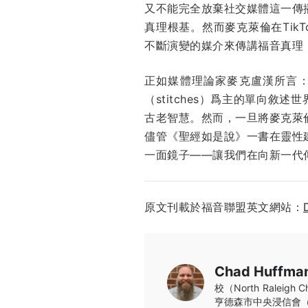
又不能完全放棄社交媒體這一傳
真理根基。然而麥克萊倫在Ti
不斷演變的媒介來傳講福音真理
正如媒體理論家麥克盧漢所言：
（stitches）爲主的單向
古老智慧。然而，一旦將麥克萊
儘管《聖經如是說》一書在靈性
一面鏡子——讓我們在向新一代
原文刊載於福音聯盟英文網站：
Chad Huffma
校（North Rale
亨德森市中央浸信會（Centr