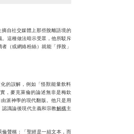
往摘自社交媒體上那些脫離語境的
識。這種做法暗示受眾，他所駁斥
讀者（或網絡粉絲）就能「掙脫」
文化的誤解，例如「怪獸能量飲料
。其實，麥克萊倫的論述無非是梅欽
自由派神學的現代翻版。他只是用
、認識論後現代主義和宗教
解構
主
萊倫聲稱：「聖經是一組文本，而