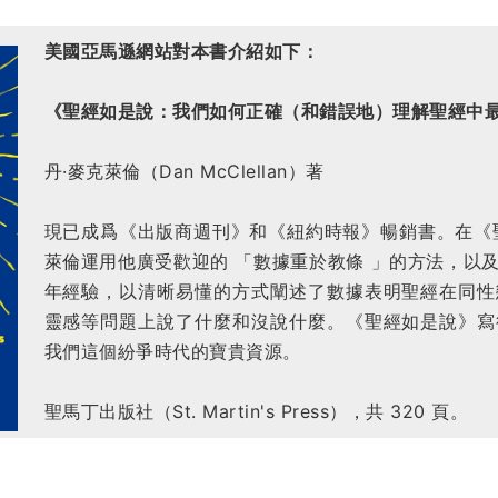
美國亞馬遜網站對本書介紹如下：
《聖經如是說：我們如何正確（和錯誤地）理解聖經中
丹·麥克萊倫（Dan McClellan）著
現已成爲《出版商週刊》和《紐約時報》暢銷書。在《
萊倫運用他廣受歡迎的 「數據重於教條 」的方法，以
年經驗，以清晰易懂的方式闡述了數據表明聖經在同性
靈感等問題上說了什麼和沒說什麼。《聖經如是說》寫
我們這個紛爭時代的寶貴資源。
聖馬丁出版社（St. Martin's Press），共 320 頁。