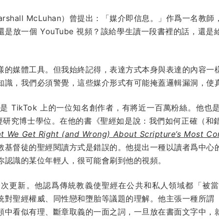
arshall McLuhan）曾提出：「媒介即信息。」作爲一名
是放一個 YouTube 視頻？該給學生讀一段書裡的話，還
樣的媒體工具。但我始終記得，表達方式本身與表達的內容一
知識，我們必須警覺，這些媒介形式有可能掩蓋邏輯漏洞，使
lan）是 TikTok 上的一位知名創作者，有將近一百萬粉絲。
xeter）聖經研究博士學位。在他的書《聖經如是說：我們如何正確
t We Get Right (and Wrong) About Scripture’s Most Con
數基督徒的聖經閱讀方式是錯誤的。他提出一種以讀者爲中心
你認識的某位年輕人，很可能會刷到他的視頻。
次更新。他認爲傳統教義使聖經在公共和私人領域都「被當
統對聖經權威、同性戀和墮胎等議題的理解。他主張一種所謂
頻中看似有理、斷章取義的一面之詞，一旦放在書面文字中，