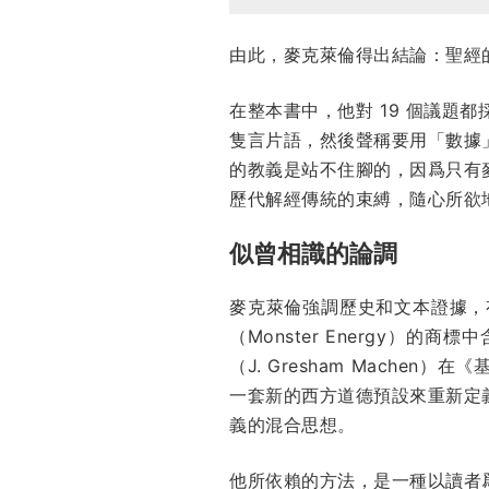
由此，麥克萊倫得出結論：聖經
在整本書中，他對 19 個議
隻言片語，然後聲稱要用「數據
的教義是站不住腳的，因爲只有
歷代解經傳統的束縛，隨心所欲
似曾相識的論調
麥克萊倫強調歷史和文本證據，
（Monster Energy
（J. Gresham Machen）
一套新的西方道德預設來重新定
義的混合思想。
他所依賴的方法，是一種以讀者