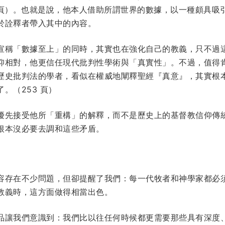
 頁）。也就是說，他本人借助所謂世界的數據，以一種頗具吸
於詮釋者帶入其中的內容。
宣稱「數據至上」的同時，其實也在強化自己的教義，只不過
仰相對，他更信任現代批判性學術與「真實性」。不過，值得
歷史批判法的學者，看似在權威地闡釋聖經『真意』，其實根
。（253 頁）
優先接受他所「重構」的解釋，而不是歷史上的基督教信仰傳
根本沒必要去調和這些矛盾。
容存在不少問題，但卻提醒了我們：每一代牧者和神學家都必
教義時，這方面做得相當出色。
品讓我們意識到：我們比以往任何時候都更需要那些具有深度