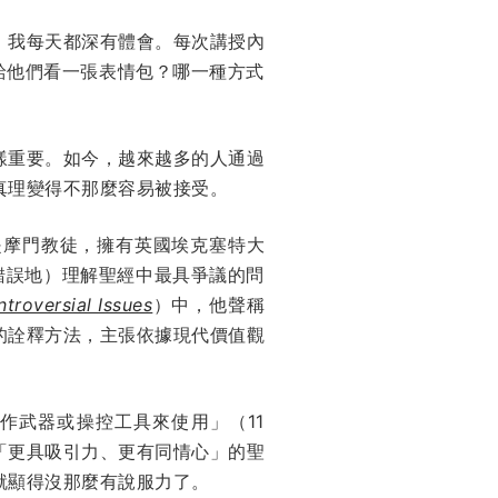
教師，我每天都深有體會。每次講授內
是給他們看一張表情包？哪一種方式
樣重要。如今，越來越多的人通過
真理變得不那麼容易被接受。
他也是摩門教徒，擁有英國埃克塞特大
（和錯誤地）理解聖經中最具爭議的問
troversial Issues
）中，他聲稱
的詮釋方法，主張依據現代價值觀
作武器或操控工具來使用」（11
「更具吸引力、更有同情心」的聖
就顯得沒那麼有說服力了。