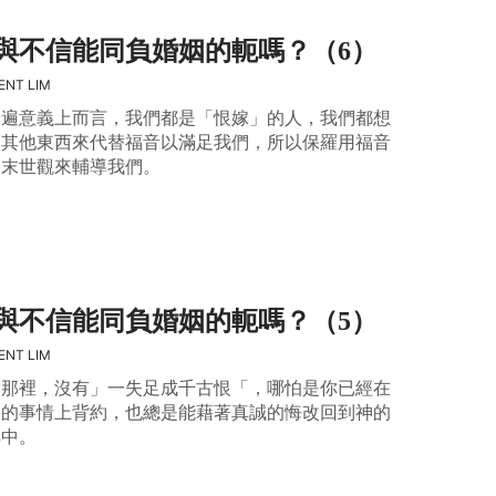
與不信能同負婚姻的軛嗎？（6）
ENT LIM
普遍意義上而言，我們都是「恨嫁」的人，我們都想
用其他東西來代替福音以滿足我們，所以保羅用福音
的末世觀來輔導我們。
與不信能同負婚姻的軛嗎？（5）
ENT LIM
神那裡，沒有」一失足成千古恨「，哪怕是你已經在
樣的事情上背約，也總是能藉著真誠的悔改回到神的
典中。