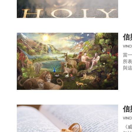
信
VINC
當一
所
與這
信
VINC
《