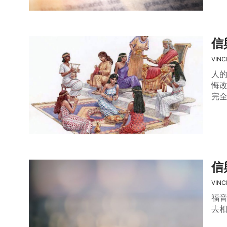
信
VINC
人
悔
完
信
VINC
福
去