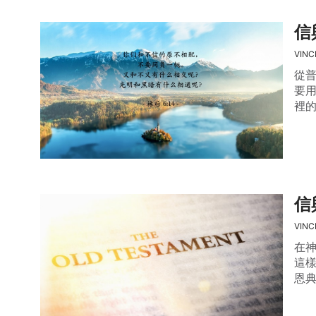
信
VINC
從
要
裡
信
VINC
在
這
恩