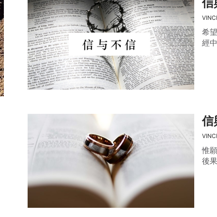
信
VINC
希
經
信
VINC
惟
後