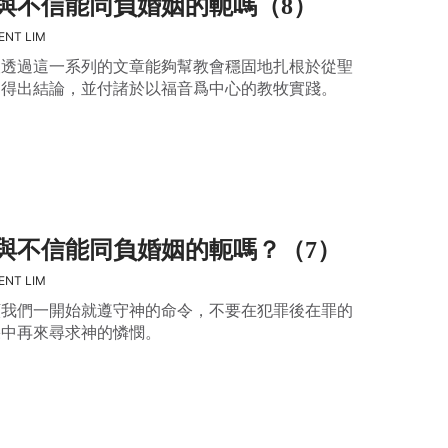
與不信能同負婚姻的軛嗎（8）
ENT LIM
望透過這一系列的文章能夠幫教會穩固地扎根於從聖
中得出結論，並付諸於以福音爲中心的教牧實踐。
與不信能同負婚姻的軛嗎？（7）
ENT LIM
願我們一開始就遵守神的命令，不要在犯罪後在罪的
果中再來尋求神的憐憫。