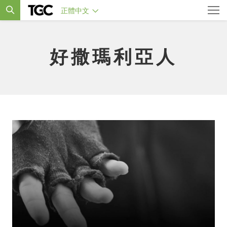
正體中文
好撒瑪利亞人