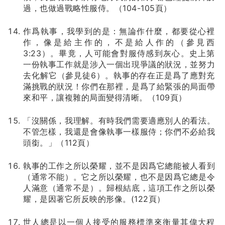
過，也做過戰略性服侍。（104-105頁）
作爲執事，我學到的是：無論作什麼，都要從心裡
作，像是給主作的，不是給人作的（參見西
3:23）。畢竟，人可能會對服侍感到灰心。史上第
一份執事工作就是涉入一個出現爭議的狀況，並努力
去化解它（參見徒6）。執事的存在正是爲了應對充
滿挑戰的狀況！你們在那裡，是爲了給緊張的局面帶
來和平，讓複雜的局面變得清晰。（109頁）
「沒關係，我理解。有時我們需要適應別人的看法。
不管怎樣，我還是會像執事一樣服侍；你們不必給我
頭銜。」（112頁）
執事的工作之所以榮耀，並不是因爲它總能被人看到
（通常不能）。它之所以榮耀，也不是因爲它總是令
人滿意（通常不是）。歸根結底，這項工作之所以榮
耀，是因著它所反映的形像。(122頁）
世人總是以一個人接受的服務標準來衡量其偉大程