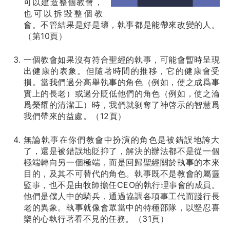
可以建造整個教會，
也可以拆毀整個教
會。不管結果是好是壞，執事都是能帶來改變的人。
（第10頁）
一個教會如果沒有符合聖經的執事，可能會暫時呈現
出健康的表象。但隨著時間的推移，它的健康會受
損。當我們過分高舉執事的角色（例如，使之成爲事
實上的長老）或過分貶低他們的角色（例如，使之淪
爲榮耀的清潔工）時，我們就剝奪了神啓示的智慧爲
我們帶來的益處。（12頁）
無論執事在你們教會中扮演的角色是被錯誤地誇大
了，還是被錯誤地貶抑了，解決的辦法都不是從一個
極端轉向另一個極端，而是回歸聖經關於執事的本來
目的，及其不可替代的角色。執事既不是教會的屬靈
監事，也不是由牧師擔任CEO的執行理事會的成員。
他們是僕人中的騎兵，通過協調各項事工代而踐行長
老的異象。執事就像會眾當中的特種部隊，以堅忍喜
樂的心執行著看不見的任務。（31頁）