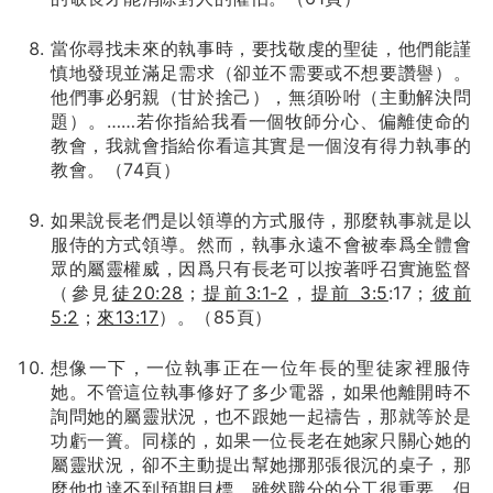
當你尋找未來的執事時，要找敬虔的聖徒，他們能謹
慎地發現並滿足需求（卻並不需要或不想要讚譽）。
他們事必躬親（甘於捨己），無須吩咐（主動解決問
題）。……若你指給我看一個牧師分心、偏離使命的
教會，我就會指給你看這其實是一個沒有得力執事的
教會。（74頁）
如果說長老們是以領導的方式服侍，那麼執事就是以
服侍的方式領導。然而，執事永遠不會被奉爲全體會
眾的屬靈權威，因爲只有長老可以按著呼召實施監督
（參見
徒20:28
；
提前3:1-2
，
提前 3:5
:17；
彼前
5:2
；
來13:17
）。（85頁）
想像一下，一位執事正在一位年長的聖徒家裡服侍
她。不管這位執事修好了多少電器，如果他離開時不
詢問她的屬靈狀況，也不跟她一起禱告，那就等於是
功虧一簣。同樣的，如果一位長老在她家只關心她的
屬靈狀況，卻不主動提出幫她挪那張很沉的桌子，那
麼他也達不到預期目標。雖然職分的分工很重要，但