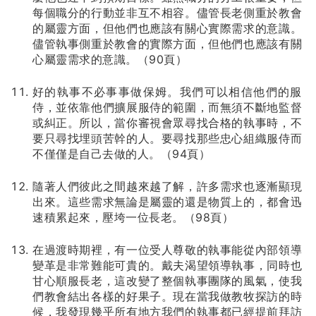
每個職分的行動並非互不相容。儘管長老側重於教會
的屬靈方面，但他們也應該有關心實際需求的意識。
儘管執事側重於教會的實際方面，但他們也應該有關
心屬靈需求的意識。（90頁）
好的執事不必事事做保姆。我們可以相信他們的服
侍，並依靠他們擴展服侍的範圍，而無須不斷地監督
或糾正。所以，當你審視會眾尋找合格的執事時，不
要只尋找埋頭苦幹的人。要尋找那些忠心組織服侍而
不僅僅是自己去做的人。（94頁）
隨著人們彼此之間越來越了解，許多需求也逐漸顯現
出來。這些需求無論是屬靈的還是物質上的，都會迅
速積累起來，壓垮一位長老。（98頁）
在過渡時期裡，有一位受人尊敬的執事能從內部領導
變革是非常難能可貴的。戴夫渴望領導執事，同時也
甘心順服長老，這改變了整個執事團隊的風氣，使我
們教會結出各樣的好果子。現在當我做教牧探訪的時
候，我發現幾乎所有地方我們的執事都已經提前拜訪