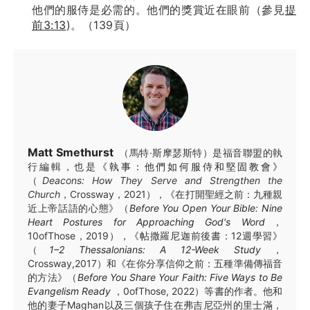
他們的服侍是必需的。他們的獎賞近在眼前（參見
提
前3:13
)。（139頁）
Matt Smethurst
（馬特·斯摩瑟斯特）是福音聯盟的執
行編輯，也是
《執事：他們如何服侍和堅固教會》
（
Deacons: How They Serve and Strengthen the
Church
，Crossway，2021），《在打開聖經之前：九種親
近上帝話語的心態》（
Before You Open Your Bible: Nine
Heart Postures for Approaching God's Word
，
10ofThose，2019），《帖撒羅尼迦前後書：12週學習》
（
1–2 Thessalonians: A 12-Week Study
，
Crossway,2017）和《在你分享信仰之前：五種準備傳福音
的方法》（
Before You Share Your Faith: Five Ways to Be
Evangelism Ready
，0ofThose, 2022）等書的作者。他和
他的妻子Maghan以及三個孩子住在弗吉尼亞州的里士滿，