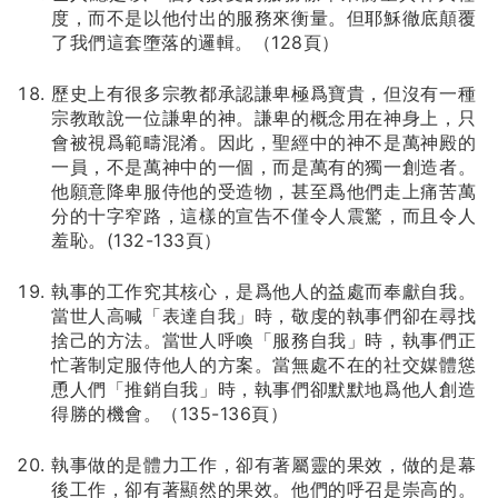
度，而不是以他付出的服務來衡量。但耶穌徹底顛覆
了我們這套墮落的邏輯。（128頁）
歷史上有很多宗教都承認謙卑極爲寶貴，但沒有一種
宗教敢說一位謙卑的神。謙卑的概念用在神身上，只
會被視爲範疇混淆。因此，聖經中的神不是萬神殿的
一員，不是萬神中的一個，而是萬有的獨一創造者。
他願意降卑服侍他的受造物，甚至爲他們走上痛苦萬
分的十字窄路，這樣的宣告不僅令人震驚，而且令人
羞恥。(132-133頁）
執事的工作究其核心，是爲他人的益處而奉獻自我。
當世人高喊「表達自我」時，敬虔的執事們卻在尋找
捨己的方法。當世人呼喚「服務自我」時，執事們正
忙著制定服侍他人的方案。當無處不在的社交媒體慫
恿人們「推銷自我」時，執事們卻默默地爲他人創造
得勝的機會。（135-136頁）
執事做的是體力工作，卻有著屬靈的果效，做的是幕
後工作，卻有著顯然的果效。他們的呼召是崇高的。