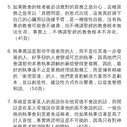
如果教會的牧者被必須應對的當務之急分心，這種當
務之急常以「具體問題」的形式出現，這無異於摘下
自己的心臟用以強健手臂，是一種慢性自殺。沒有執
事的教會可能會不健康，但不傳講聖經的教會根本無
法生存。事實上，不傳講聖經的教會根本不存在。
（41頁）
執事應該是那些平復衝突的人，而不是任其進一步發
展的人。好爭辯的人會變成可悲的執事，因爲他們只
會讓那些本應執事調解的麻煩變得更複雜。因此，最
好的執事遠不止是業務經理或勤雜工，而是擁有精確
的「衝突雷達」的人。他們更喜歡解決方案而不是劇
本，並以創造性、建設性方式作出響應，以促進整體
和諧。（50頁）
恭維是當著某人的面說你在他背後不會說的話，而閒
話是在某人背後說你當著他的面不會說的話。一個合
格的執事會刻意避免這兩者。但如果執事活著是爲了
討人喜悅，事實將證明這是不可能的，因爲只有對神
的敬畏才能消除對人的懼怕。（61頁）