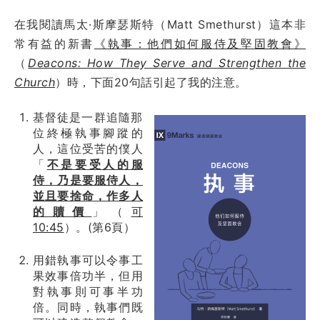
在我閱讀馬太·斯摩瑟斯特（Matt Smethurst）這本非
常有益的新書
《執事：他們如何服侍及堅固教會》
（
Deacons: How They Serve and Strengthen the
Church
）時，下面20句話引起了我的注意。
基督徒是一群追隨那
位終極執事腳蹤的
人，這位受苦的僕人
「
不是要受人的服
侍，乃是要服侍人，
並且要捨命，作多人
的贖價
」（
可
10:45
）。(第6頁）
用錯執事可以令事工
果效事倍功半，但用
對執事則可事半功
倍。同時，執事們既