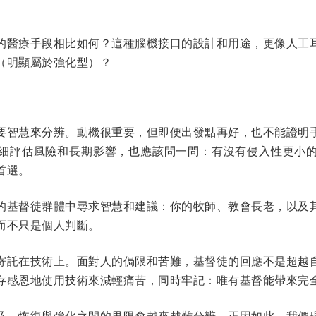
的醫療手段相比如何？這種腦機接口的設計和用途，更像人工
（明顯屬於強化型）？
要智慧來分辨。動機很重要，但即便出發點再好，也不能證明
細評估風險和長期影響，也應該問一問：有沒有侵入性更小
首選。
的基督徒群體中尋求智慧和建議：你的牧師、教會長老，以及
而不只是個人判斷。
寄託在技術上。面對人的侷限和苦難，基督徒的回應不是超越
存感恩地使用技術來減輕痛苦，同時牢記：唯有基督能帶來完
及，恢復與強化之間的界限會越來越難分辨。正因如此，我們