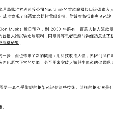
督管理局批准神經連接公司Neuralink的首款腦機接口設備進
）成功實現了僅憑意念操控電腦光標。對於脊髓損傷患者來說
lon Musk）
近日預測
，到 2030 年將有一百萬人植入這
的首批人體試驗進展順利，阿爾博等患者已經能夠
僅憑意念下
控制機械臂
。
的一步，但也帶來了新的問題：用科技改造人體，界限到底在
來強化原本正常的功能，甚至用來突破人類與生俱來的侷限呢
需要一套合乎聖經的框架來評估這些技術。這樣的框架會是
賜。