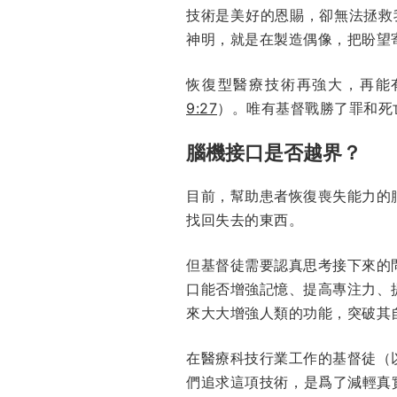
技術是美好的恩賜，卻無法拯救
神明，就是在製造偶像，把盼望
恢復型醫療技術再強大，再能
9:27
）。唯有基督戰勝了罪和死
腦機接口是否越界？
目前，幫助患者恢復喪失能力的
找回失去的東西。
但基督徒需要認真思考接下來的
口能否增強記憶、提高專注力、
來大大增強人類的功能，突破其
在醫療科技行業工作的基督徒（
們追求這項技術，是爲了減輕真