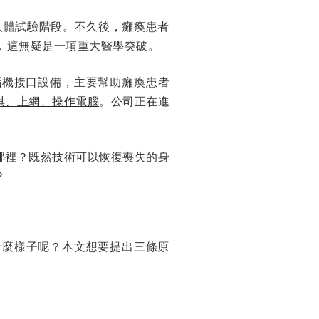
入人體試驗階段。不久後，癱瘓患者
，這無疑是一項重大醫學突破。
款腦機接口設備，主要幫助癱瘓患者
棋、上網、操作電腦
。公司正在進
哪裡？既然技術可以恢復喪失的身
？
什麼樣子呢？本文想要提出三條原