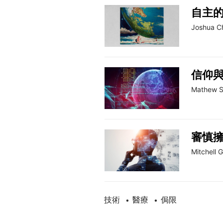
自主
Joshua C
信仰
Mathew S
審慎擁
Mitchell 
技術
醫療
侷限
•
•