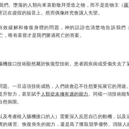
我們。墮落的人類向來喜歡敬拜受造之物，而不是造物主（
羅
寄託在虛假的福音上。然而偶像終究會讓人失望。
有效緩解和修復身體的問題，神的話語也清楚地告訴我們
亡，唯有基督才是我們勝過死亡的答案。
腦機接口技術顯然屬於恢復型技術。患者因疾病或受傷失去了
問題。一旦這項技術成熟，人們就會忍不住想要拓展它的用途
提升智力，甚至賦予
人類從未擁有過的能力
。同樣一項技術能
自然侷限。
以及考慮植入腦機接口的人）需要深入反思自己的動機，以及
實的痛苦、恢復喪失的能力，還是爲了獲取競爭優勢、消除人的