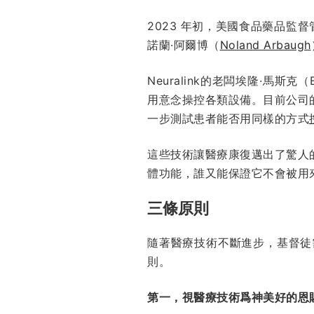
2023 年初，美國食品藥品監
諾蘭·阿爾博（
Noland Arbaugh
Neuralink的老闆埃隆·馬斯克（E
用意念操控各類設備。目前公司
一步測試患者能否用同樣的方式
這些技術讓醫療康復邁出了驚人
體功能，誰又能保證它不會被用
三條原則
隨著醫療技術不斷進步，基督徒
則。
第一，視醫療技術爲神美好的恩