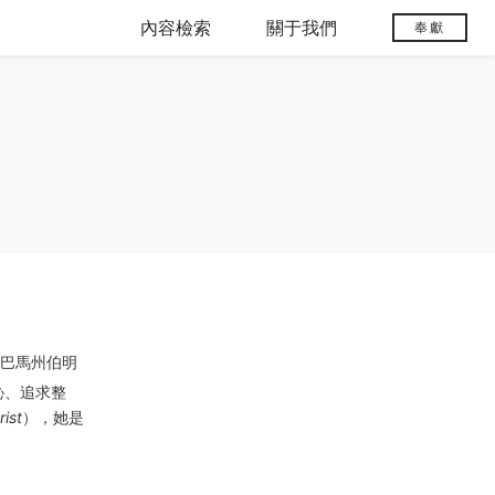
內容檢索
關于我們
奉獻
拉巴馬州伯明
恥、追求整
ist
），她是