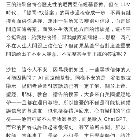
三的結果會符合歷史性的尼西亞信經基督教。但在 LLM
時代，「提問-找答案」的兩步過程變成一步：不再有鏈
接頁面供你選擇、運用一生所知去辨別可信度，而是從
問題直通答案。而我在生活其他方面的體驗是，這些平
台挺靠譜：給我好食譜、幫我做商業簡報……那麼，爲何
不在人生大問題上信任它？但如果某些平台對這些重要
問題給出了不令人滿意、不完整甚至非正統的答案呢？
沙拉：這令人不安，因爲我們知道，一些尋求信仰的人
可能因爲問了 AI 而遠離基督。同樣不安的是，谷歌數據
顯示，提問者通常對該話題已有一定了解。關於上帝、
聖經、耶穌、教會、禱告的搜索，大多來自美國聖經地
帶——且都在週日激增。所以擔憂的不僅是可能接觸錯
誤信息的慕道友，也包括從禮拜回來、心有疑問的平信
徒——他們可能不去問牧師長老，而是輸入 ChatGPT。
而它的回答或許聽起來很深刻、甚至前所未聞。所以，
牧師、青年事工、長老、小組長、主日學老師們，請注