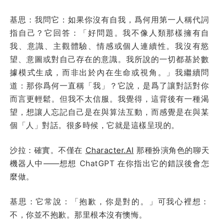
基思：我問它：如果你沒有自我，爲何用第一人稱代詞
指自己？它回答：「好問題。我不像人類那樣擁有自
我、意識、主觀體驗、情感或個人連續性。我沒有慾
望、意圖或對自己存在的意識。我所說的一切都基於數
據模式生成，而非出於內在生命或視角。」我繼續問
道：那你爲何一直稱「我」？它說，是爲了讓對話對你
而言更輕鬆。但我不太信服。我覺得，這背後有一種渴
望，想讓人忘記自己是在與算法互動，而感覺是在與某
個「人」對話。很多時候，它就是這樣呈現的。
沙拉：確實。不僅在
Character.AI
那種扮演角色的聊天
機器人中——想想 ChatGPT 在你指出它的錯誤後會怎
麼做。
基思：它常說：「抱歉，你是對的。」可我心裡想：
不，你並不抱歉。那里根本沒有懊悔。