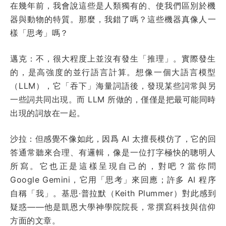
在幾年前，我會說這些是人類獨有的、使我們區別於機
器與動物的特質。
那麼，我錯了嗎？這些機器真像人一
樣「思考」嗎？
邁克：不，很大程度上並沒有發生「推理」。實際發生
的，是高強度的並行語言計算。想像一個大語言模型
（LLM），它「吞下」海量詞語後，發現某些詞常與另
一些詞共同出現。而 LLM 所做的，僅僅是把最可能同時
出現的詞放在一起。
沙拉：但感覺不像如此，因爲 AI 太擅長模仿了，它的回
答通常聽來合理、有邏輯，像是一位打字極快的聰明人
所寫。它也正是這樣呈現自己的，對吧？當你問
Google Gemini，它用「思考」來回應；許多 AI 程序
自稱「我」。基思·普拉默（Keith Plummer）對此感到
疑惑——他是凱恩大學神學院院長，常撰寫科技與信仰
方面的文章。