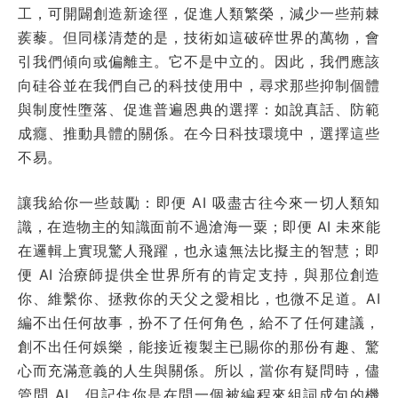
工，可開闢創造新途徑，促進人類繁榮，減少一些荊棘
蒺藜。但同樣清楚的是，技術如這破碎世界的萬物，會
引我們傾向或偏離主。它不是中立的。因此，我們應該
向硅谷並在我們自己的科技使用中，尋求那些抑制個體
與制度性墮落、促進普遍恩典的選擇：如說真話、防範
成癮、推動具體的關係。在今日科技環境中，選擇這些
不易。
讓我給你一些鼓勵：即便 AI 吸盡古往今來一切人類知
識，在造物主的知識面前不過滄海一粟；即便 AI 未來能
在邏輯上實現驚人飛躍，也永遠無法比擬主的智慧；即
便 AI 治療師提供全世界所有的肯定支持，與那位創造
你、維繫你、拯救你的天父之愛相比，也微不足道。AI
編不出任何故事，扮不了任何角色，給不了任何建議，
創不出任何娛樂，能接近複製主已賜你的那份有趣、驚
心而充滿意義的人生與關係。所以，當你有疑問時，儘
管問 AI，但記住你是在問一個被編程來組詞成句的機