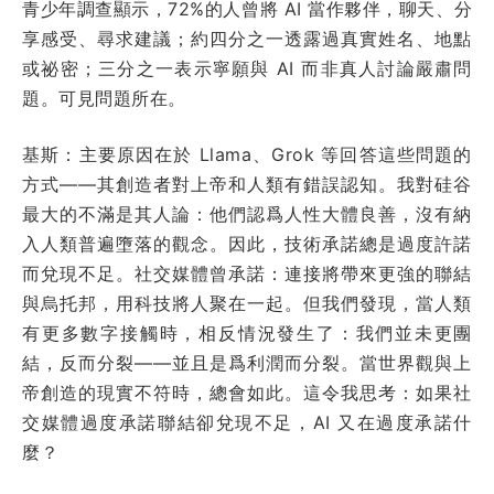
青少年調查顯示，72%的人曾將 AI 當作夥伴，聊天、分
享感受、尋求建議；約四分之一透露過真實姓名、地點
或祕密；三分之一表示寧願與 AI 而非真人討論嚴肅問
題。可見問題所在。
基斯：主要原因在於 Llama、Grok 等回答這些問題的
方式——其創造者對上帝和人類有錯誤認知。我對硅谷
最大的不滿是其人論：他們認爲人性大體良善，沒有納
入人類普遍墮落的觀念。因此，技術承諾總是過度許諾
而兌現不足。社交媒體曾承諾：連接將帶來更強的聯結
與烏托邦，用科技將人聚在一起。但我們發現，當人類
有更多數字接觸時，相反情況發生了：我們並未更團
結，反而分裂——並且是爲利潤而分裂。當世界觀與上
帝創造的現實不符時，總會如此。這令我思考：如果社
交媒體過度承諾聯結卻兌現不足，AI 又在過度承諾什
麼？