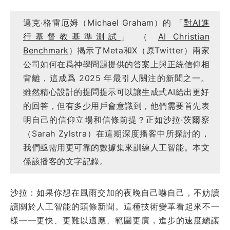
邁克·格雷厄姆（Michael Graham）的 「
對AI進
行基督教基準測試
」 （
AI Christian
Benchmark
）揭示了Meta和X（原Twitter）兩家
公司如何在爲神學問題提供的答案上與正統信仰相
背離，這成爲 2025 年最引人關注的新聞之一。
雖然精心設計的提問提示可以讓生成式AI給出更好
的回答，但有多少用戶會意識到，他們需要首先表
明自己的信仰立場和信條前提？正如沙拉·茨爾察
（Sarah Zylstra）在這期深度播客中所探討的，
我們亟需用更可靠的數據集來訓練人工智能。本文
係該播客的文字記錄。
沙拉：如果你想在風雨交加的夜晚自己嚇自己，不妨讀
讀關於人工智能的頭條新聞。這種技術變革看起來不一
樣——更快、更難以適應、範圍更廣，進步的速度總讓