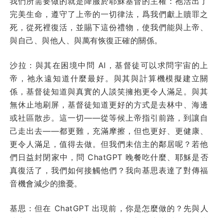
我們所需要做的就是降服於耶穌基督的主權：祂活出了
完美生命，遵守了上帝的一切律法，爲我們獻上贖罪之
死，從死裡復活，並賜下這份禮物，使我們能與上帝、
與自己、與他人、與萬有恢復正確的關係。
沙拉：與其在困境中問 AI，基督徒可以求問宇宙的上
帝，祂永遠知道什麼最好。與其與計算機模擬建立關
係，基督徒知道與真實的人談笑擁抱更令人滿足。與其
無休止地刷屏，基督徒知道更好的方式是去林中、海邊
或社區散步。這一切——從等候上帝指引前路，到讓自
己走出去——都更難，充滿摩擦，但也更好、更健康、
更令人滿足，值得去做。但我們未信主的鄰居呢？若他
們日益封閉家中，問 ChatGPT 晚餐吃什麼、耶穌是否
真復活了，我們如何接觸他們？我向基思表達了對傳福
音機會減少的擔憂。
基思：但在 ChatGPT 出現前，你是怎麼做的？先與人