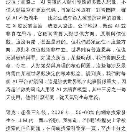
沙拉：實際上，AI 背後的人類引導遠超多數人想像。不
僅人類編寫和更新代碼，每家公司還有「對齊團隊」確
保 AI 不做壞事——比如生成有色人種扮演納粹的圖像、
在 X 發反猶言論，或教人違法。公平地說，既然 AI 並
非真在思考，它確實需要人類提供方向、原則與價值
觀。這沒有錯，甚至是好的。但我們必須記住：這些方
向、原則和價值觀絕非中立。世界雖有普遍恩典，但也
充滿破碎與罪。如邁克所言，某些時刻，我們會觸及生
命、存在、人類繁榮與真理的核心問題，這些都涉及最
終需由某種世界觀決定的根本觀念。說到底，我們對每
個 AI 平台都須問：這是誰的世界觀？此事關係重大，因
爲超半數美國成人用過 AI 大語言模型，其中三分之一每
天使用。他們什麼都問，從天氣到生命意義。
邁克：想像三年後，2028 年，50-60% 的網絡搜索發
生在 LLM 內，而非谷歌。我知道，若問那些歷史上常被
搜索的信仰問題，在傳統搜索引擎第一頁，至少十分之