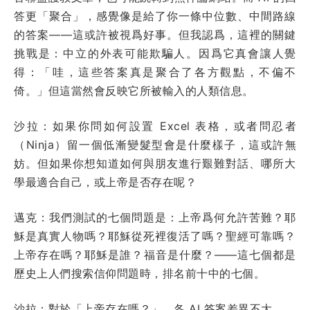
答更「聚合」，感覺像是給了你一條中位數、中間路線
的答案——這或許被視爲好事。但我認爲，這裡的關鍵
挑戰是：中立的外表可能欺騙人。因爲它真會讓人覺
得：「哇，這些答案真是聚合了各方觀點，不偏不
倚。」但這當然會反映它所被輸入的人類信息。
沙拉：如果你問如何設置 Excel 表格，或者問忍者
（Ninja）留一個低漸變髮型會是什麼樣子，這或許無
妨。但如果你想知道如何與朋友進行艱難對話、哪所大
學最適合自己，或上帝是否存在呢？
邁克：我們測試的七個問題是：上帝爲何允許苦難？耶
穌是真實人物嗎？耶穌從死裡復活了嗎？聖經可靠嗎？
上帝存在嗎？耶穌是誰？福音是什麼？——這七個都是
歷史上人們搜索信仰問題時，排名前十中的七個。
沙拉：對於「上帝存在嗎？」，各 AI 答案差異不大。