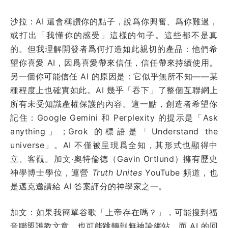
沙拉：AI 還會稱讚你的點子，說爲你興奮、爲你難過，
或打出「我懂你的感受」這樣的句子。這些都不是真
的。但我理解開發者爲何打造如此親切的產品：他們希
望你喜愛 AI，因爲喜愛帶來信任，信任帶來持續使用。
另一個你可能信任 AI 的原因是：它似乎無所不知——某
種程度上也確實如此。AI 幾乎「吞下」了整個互聯網上
所有未受知識產權保護的內容。這一點，創造者希望你
記住：Google Gemini 和 Perplexity 的提示是「Ask
anything」；Grok 的標語是「Understand the
universe」。AI 不僅被呈現爲全知，其形式也顯得中
立、客觀。加文·奧特倫德（Gavin Ortlund）擁有歷史
神學博士學位，運營
Truth Unites
YouTube 頻道，也
是邁克邀請給 AI 答案評分的神學家之一。
加文：如果我簡單谷歌「上帝存在嗎？」，可能搜到福
音聯盟護教文章，也可能跳轉到無神論網站。而 AI 的回