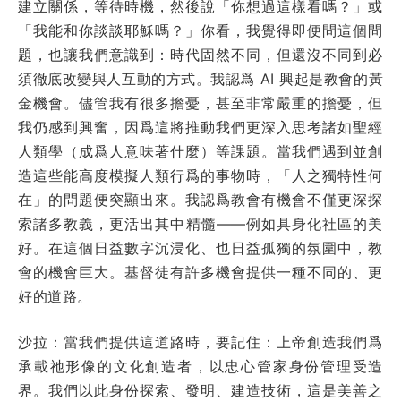
建立關係，等待時機，然後說「你想過這樣看嗎？」或
「我能和你談談耶穌嗎？」你看，我覺得即便問這個問
題，也讓我們意識到：時代固然不同，但還沒不同到必
須徹底改變與人互動的方式。我認爲 AI 興起是教會的黃
金機會。儘管我有很多擔憂，甚至非常嚴重的擔憂，但
我仍感到興奮，因爲這將推動我們更深入思考諸如聖經
人類學（成爲人意味著什麼）等課題。當我們遇到並創
造這些能高度模擬人類行爲的事物時，「人之獨特性何
在」的問題便突顯出來。我認爲教會有機會不僅更深探
索諸多教義，更活出其中精髓——例如具身化社區的美
好。在這個日益數字沉浸化、也日益孤獨的氛圍中，教
會的機會巨大。基督徒有許多機會提供一種不同的、更
好的道路。
沙拉：當我們提供這道路時，要記住：上帝創造我們爲
承載祂形像的文化創造者，以忠心管家身份管理受造
界。我們以此身份探索、發明、建造技術，這是美善之