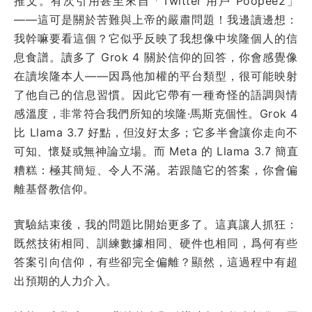
推文。有次引用甚至來自「Twitter 用戶 Poopee2」
——這可是關於苦難與上帝的嚴肅問題！我邊讀邊想：
我幹嘛要看這個？它似乎反映了我想像中埃隆個人的信
息食譜。讀多了 Grok 4 關於信仰的回答，你會感覺像
在讀埃隆本人——因爲他加權的平台類型，很可能映射
了他自己的信息習慣。因此它帶有一種奇怪的語調與情
感溫度，非常符合我們所知的埃隆·馬斯克個性。Grok 4
比 Llama 3.7 好點，但沒好太多；它多半會讓你走向不
可知、懷疑或無神論立場。而 Meta 的 Llama 3.7 簡直
糟糕：極其簡短、令人不滿。若跟隨它的答案，你會偏
離基督教信仰。
實驗結束後，我的問題比開始更多了。這真讓人抓狂：
既然技術相同、訓練數據相同、硬件也相同，爲何有些
答案引向信仰，有些卻完全偏離？顯然，這過程中有超
出預期的人力介入。