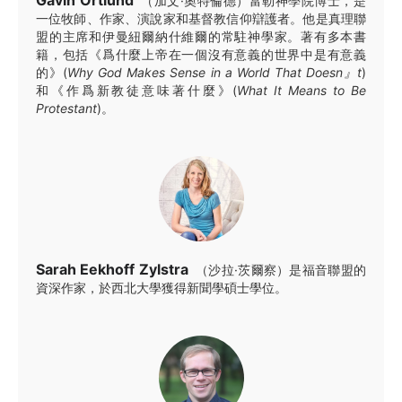
（加文·奧特倫德）富勒神學院博士，是
一位牧師、作家、演說家和基督教信仰辯護者。他是真理聯
盟的主席和伊曼紐爾納什維爾的常駐神學家。著有多本書
籍，包括《爲什麼上帝在一個沒有意義的世界中是有意義
的》(
Why God Makes Sense in a World That Doesn』t
)
和《作爲新教徒意味著什麼》(
What It Means to Be
Protestant
)。
Sarah Eekhoff Zylstra
（沙拉·茨爾察）是福音聯盟的
資深作家，於西北大學獲得新聞學碩士學位。