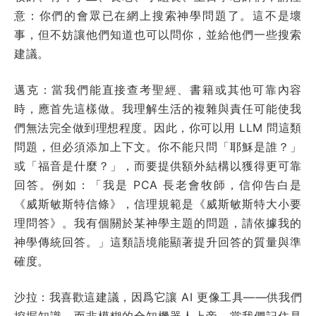
意：你們的會眾已在網上搜索神學問題了。這不是壞
事，但不妨讓他們知道也可以問你，並給他們一些搜索
建議。
邁克：當我們能直接查考聖經、書籍或其他可靠內容
時，應首先這樣做。我理解生活的複雜與責任可能使我
們無法完全做到理想程度。因此，你可以用 LLM 問這類
問題，但必須添加上下文。你不能只問「耶穌是誰？」
或「福音是什麼？」，而要提供額外結構以獲得更可靠
回答。例如：「我是 PCA 長老會牧師，信仰告白是
《威斯敏斯特信條》，信理規範是《威斯敏斯特大小要
理問答》。我有個關於某神學主題的問題，請依據我的
神學傳統回答。」這類語境能顯著提升回答的質量與準
確度。
沙拉：我喜歡這建議，因爲它讓 AI 更像工具——供我們
挖掘知識，而非模糊的全知機器人上帝。當我們記住是