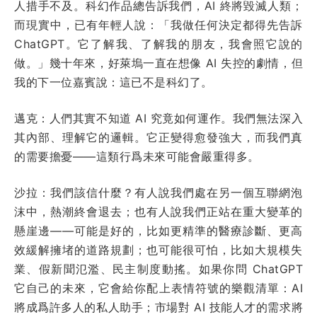
人措手不及。科幻作品總告訴我們，AI 終將毀滅人類；
而現實中，已有年輕人說：「我做任何決定都得先告訴
ChatGPT。它了解我、了解我的朋友，我會照它說的
做。」幾十年來，好萊塢一直在想像 AI 失控的劇情，但
我的下一位嘉賓說：這已不是科幻了。
邁克：人們其實不知道 AI 究竟如何運作。我們無法深入
其內部、理解它的邏輯。它正變得愈發強大，而我們真
的需要擔憂——這類行爲未來可能會嚴重得多。
沙拉：我們該信什麼？有人說我們處在另一個互聯網泡
沫中，熱潮終會退去；也有人說我們正站在重大變革的
懸崖邊——可能是好的，比如更精準的醫療診斷、更高
效緩解擁堵的道路規劃；也可能很可怕，比如大規模失
業、假新聞氾濫、民主制度動搖。如果你問 ChatGPT
它自己的未來，它會給你配上表情符號的樂觀清單：AI
將成爲許多人的私人助手；市場對 AI 技能人才的需求將