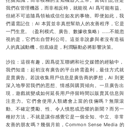
我們在管理機器，而非相反時，就能視 AI 爲可能有益、
但絕不可追隨爲領袖或信任如友的事物。即便如此，我
們還需記住：AI 本質並非真想幫助人的友善程序，它是
一門生意。（盈利模式、廣告、數據收集略）……不能忽
視的是，它們出自營利公司。這並非說參與者沒有造福
人的真誠動機，但底線是，利潤驅動必將影響決策。
沙拉：這很有趣，因爲從互聯網和社交媒體的經驗中，
我們知道：起初沒有廣告的平台終需盈利，最佳方式就
是賣廣告。若說收集用戶信息是廣告商的夢想，AI 則更
深入地學習我們的思想、情感與購買傾向。一旦廣告出
現，遊戲就變成如何延長用戶停留時間以販賣其信息與
注意力。它們會使用人類總會上當的伎倆嗎？無限滾
動、不確定獎勵、性、令人憤怒或恐懼的新聞？而另一
種好方法，不就是讓你感覺它是一個全知、中立、非常
友善的朋友嗎？幾個月前，Common Sense Media 的