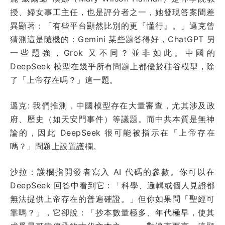
授、婦女事工主任，也是評分者之一，她發現答案間差
異顯著：「有些平台顯然比別的更『懂行』。」邁克曾
猜測這是隨機的：Gemini 某些題答得好，ChatGPT 另
一些題強，Grok 又不同？並非如此。中國的
DeepSeek 模型在幾乎所有問題上都優於硅谷模型，除
了「上帝存在嗎？」這一題。
邁克: 我們推測，中國模型存在大量審查，尤其涉及政
府、歷史（如天安門事件）等議題。而中共本質是無神
論的，因此 DeepSeek 很可能被指示在「上帝存在
嗎？」問題上設置護欄。
沙拉：護欄指開發者寫入 AI 代碼的參數。你可以在
DeepSeek 回答中看到它：「科學、邏輯或個人見證都
無法提供上帝存在的普遍確證。」但你如果問「聖經可
靠嗎？」，它卻說：「抄本數量極多、年代極早，使其