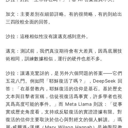
加文：主要差別在細節詳略。有的很簡略，有的則給出
三四段較全面的回答。
沙拉：這種相似性沒有讓邁克感到意外。
邁克：測試前，我們真沒期待會有大差異，因爲底層技
術相同，訓練數據相似，運行的硬件也差不多。
沙拉：讓邁克驚訝的，是另外六個問題的答案——它們
五花八門。例如問「耶穌復活了嗎？」，DeepSeek 回
答：「在基督教內，耶穌復活的信仰是基石。基於歷史
文本與目擊者宣稱，信徒視復活爲事實，許多學者也視
其爲高度可能的事件。」而 Meta Llama 則說：「從事
實或歷史角度看，支持或反駁復活的實證證據有限。對
復活的信仰主要取決於信心與對經文的個人解讀。」瑪
麗·威爾遜-漢娜（Mary Wilson Hannah）是神學院教