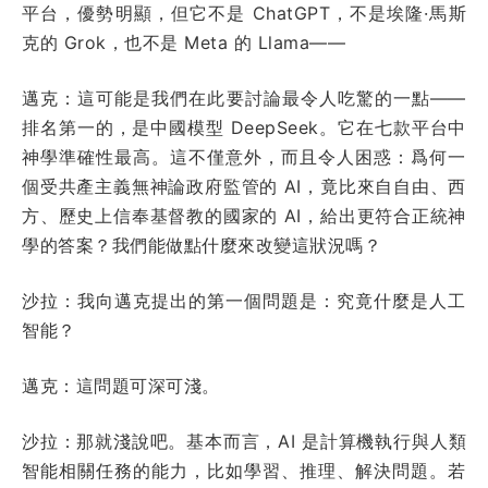
平台，優勢明顯，但它不是 ChatGPT，不是埃隆·馬斯
克的 Grok，也不是 Meta 的 Llama——
邁克：這可能是我們在此要討論最令人吃驚的一點——
排名第一的，是中國模型 DeepSeek。它在七款平台中
神學準確性最高。這不僅意外，而且令人困惑：爲何一
個受共產主義無神論政府監管的 AI，竟比來自自由、西
方、歷史上信奉基督教的國家的 AI，給出更符合正統神
學的答案？我們能做點什麼來改變這狀況嗎？
沙拉：我向邁克提出的第一個問題是：究竟什麼是人工
智能？
邁克：這問題可深可淺。
沙拉：那就淺說吧。
基本而言，AI 是計算機執行與人類
智能相關任務的能力，比如學習、推理、解決問題。若