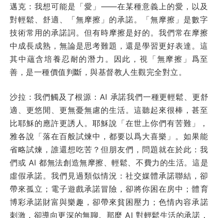
邁克：我想可能是「愛」——在某種意義上的愛，以及
對輕鬆、舒適、「無摩擦」的承諾。「無摩擦」是數字
技術常用的承諾詞。但有時摩擦是好的。我們常在摩擦
中成長成熟，無論是思考難題，還是學習更好表達。這
其中蘊含培養忍耐的潛力。因此，視「無摩擦」爲至
善，是一種價值判斷，與基督教人生觀完全對立。
沙拉：我們觸及了根源：AI 承諾我們一種更輕鬆、更舒
適、更悠閒、更無憂無慮的生活。這聽起來很棒，甚至
比耶穌的應許更誘人。耶穌說「在世上你們有苦難」，
雅各說「落在百般試煉中，都要以爲大喜樂」。如果能
省略試煉，誰還想吃苦？但朋友們，問題就在於此：我
們或 AI 都無法創造無摩擦、輕鬆、不費力的生活。這是
虛假承諾。我們見過類似情況：社交媒體承諾聯結，卻
帶來孤立；電子遊戲承諾冒險，卻將你困在房中；體育
博彩承諾財富與樂趣，卻帶來貧困壓力；色情內容承諾
刺激，卻導向更深的無聊。那麼 AI 對輕鬆生活的承諾，