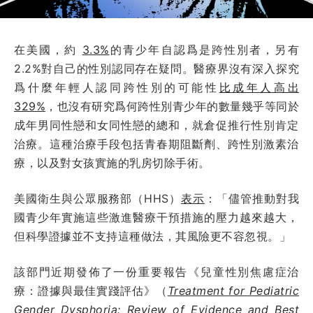
在美國，約
3.3%
的青少年自認爲是跨性別者，另有
2.2%對自己的性別認同存在疑問。醫療界沒有深入探究
爲什麼年輕人認同跨性別的可能性
比成年人高出
329%
，也沒有研究爲何跨性別青少年的數量幾乎等同於
成年男同性戀和女同性戀的總和，就倉促推行性別肯定
治療。這種治療手段包括青春期阻斷劑、跨性別激素治
療，以及對女孩實施的乳房切除手術。
美國衛生與公眾服務部（HHS）
表示
：「儘管推動對我
國青少年實施這些激進醫療干預措施的壓力越來越大，
但科學證據並不支持這種做法，其風險更不容忽視。」
該部門近期發佈了一份重要報告《兒童性別焦慮症治
療：證據與最佳實踐評估》（
Treatment for Pediatric
Gender Dysphoria: Review of Evidence and Best