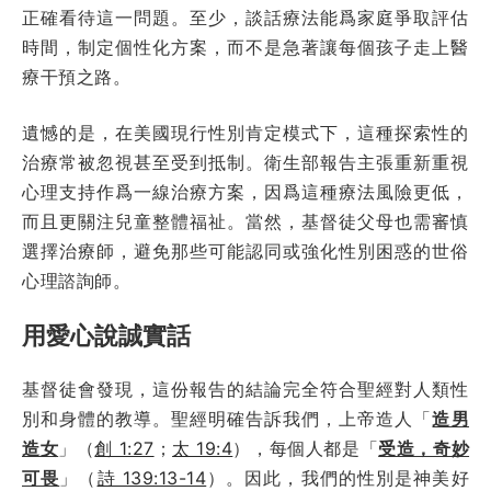
正確看待這一問題。至少，談話療法能爲家庭爭取評估
時間，制定個性化方案，而不是急著讓每個孩子走上醫
療干預之路。
遺憾的是，在美國現行性別肯定模式下，這種探索性的
治療常被忽視甚至受到抵制。衛生部報告主張重新重視
心理支持作爲一線治療方案，因爲這種療法風險更低，
而且更關注兒童整體福祉。當然，基督徒父母也需審慎
選擇治療師，避免那些可能認同或強化性別困惑的世俗
心理諮詢師。
用愛心說誠實話
基督徒會發現，這份報告的結論完全符合聖經對人類性
別和身體的教導。聖經明確告訴我們，上帝造人「
造男
造女
」（
創 1:27
；
太 19:4
），每個人都是「
受造，奇妙
可畏
」（
詩 139:13-14
）。因此，我們的性別是神美好