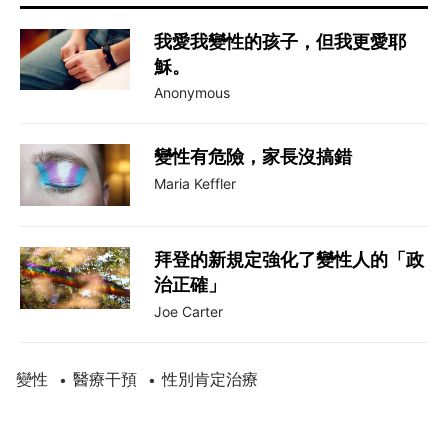
我愛我變性的孩子，但我更愛耶
穌。
Anonymous
變性有危險，家長沒搞錯
Maria Keffler
拜登的新規定強化了變性人的「政
治正確」
Joe Carter
變性
醫療干預
性別肯定治療
•
•