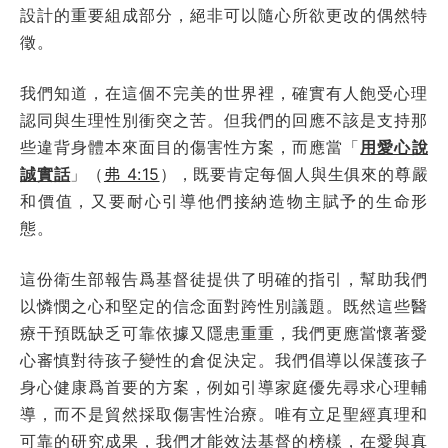
設計的重要組成部分，絕非可以隨心所欲更改的偶然特
徵。
我們知道，在這個不完美的世界裡，確實有人飽受心理
認同與生理性別衝突之苦。但我們的回應不該是支持那
些違背身體本來面目的傷害性方案，而應當「
用愛心說
誠實話
」（
弗 4:15
），既要肯定每個人與生俱來的尊嚴
和價值，又要耐心引導他們接納造物主賦予的生命形
態。
這份衛生部報告爲基督徒提供了明確的指引，幫助我們
以憐憫之心和堅定的信念面對跨性別議題。既然這些醫
療干預既缺乏可靠依據又隱患重重，我們更應當懷著愛
心審慎對待孩子變性的倉促決定。我們倡導以保護孩子
身心健康爲首要的方案，例如引導家庭優先尋求心理輔
導，而不是貿然採取傷害性治療。唯有立足聖經真理和
可靠的研究成果，我們才能效法基督的榜樣，在愛與真