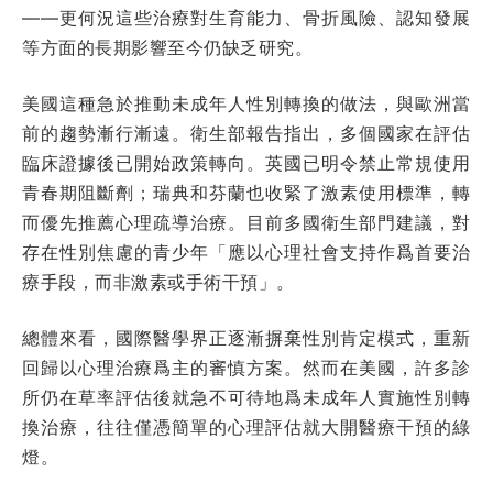
——更何況這些治療對生育能力、骨折風險、認知發展
等方面的長期影響至今仍缺乏研究。
美國這種急於推動未成年人性別轉換的做法，與歐洲當
前的趨勢漸行漸遠。衛生部報告指出，多個國家在評估
臨床證據後已開始政策轉向。英國已明令禁止常規使用
青春期阻斷劑；瑞典和芬蘭也收緊了激素使用標準，轉
而優先推薦心理疏導治療。目前多國衛生部門建議，對
存在性別焦慮的青少年「應以心理社會支持作爲首要治
療手段，而非激素或手術干預」。
總體來看，國際醫學界正逐漸摒棄性別肯定模式，重新
回歸以心理治療爲主的審慎方案。然而在美國，許多診
所仍在草率評估後就急不可待地爲未成年人實施性別轉
換治療，往往僅憑簡單的心理評估就大開醫療干預的綠
燈。